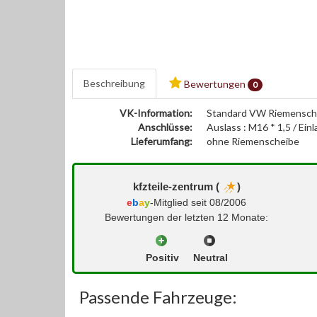
Beschreibung
Bewertungen
0
VK-Information:
Standard VW Riemensche
Anschlüsse:
Auslass : M16 * 1,5 / E
Lieferumfang:
ohne Riemenscheibe
kfzteile-zentrum (
)
e
b
a
y
-Mitglied seit 08/2006
Bewertungen der letzten 12 Monate:
Positiv
Neutral
Passende Fahrzeuge: