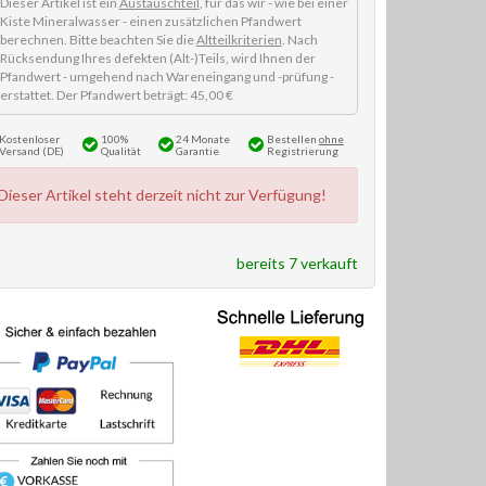
Dieser Artikel ist ein
Austauschteil
, für das wir - wie bei einer
Kiste Mineralwasser - einen zusätzlichen Pfandwert
berechnen. Bitte beachten Sie die
Altteilkriterien
. Nach
Rücksendung Ihres defekten (Alt-)Teils, wird Ihnen der
Pfandwert - umgehend nach Wareneingang und -prüfung -
erstattet. Der Pfandwert beträgt: 45,00 €
Kostenloser
100%
24 Monate
Bestellen
ohne
Versand (DE)
Qualität
Garantie
Registrierung
Dieser Artikel steht derzeit nicht zur Verfügung!
bereits 7 verkauft