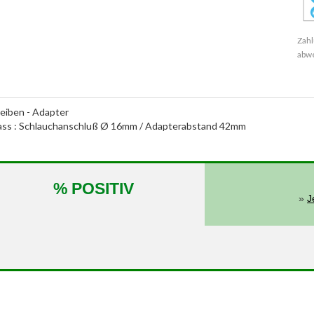
Zahl
abw
iben - Adapter
inlass : Schlauchanschluß Ø 16mm / Adapterabstand 42mm
% POSITIV
»
J