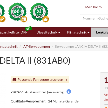
Mein Konto
partikelfilter DPF
Dieseltechnik
Klimatechnik
Lenkun
ungstechnik
AT-Servopumpen
Servopumpe LANCIA DELTA II (83
DELTA II (831AB0)
1
Passende Fahrzeuge
Pre
Zustand:
Austauschteil (neuwertig)
Ar
Li
Qualitäts-Versprechen:
24 Monate Garantie