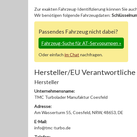
Zur exakten Fahrzeug-Identifizierung können Sie auc
Wir benötigen folgende Fahrzeugdaten:
Schlüsselnu
Passendes Fahrzeug nicht dabei?
Fahrzeug-Suche für AT-Servopumpen
»
Oder einfach
im Chat
nachfragen.
Hersteller/EU Verantwortliche
Hersteller
Unternehmensname:
TMC Turbolader Manufaktur Coesfeld
Adresse:
Am Wasserturm 55, Coesfeld, NRW, 48653, DE
E-Mail:
info@tmc-turbo.de
Telefon: