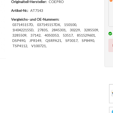
Originalteil-Hersteller:
COEPRO
Artikel-Nr.:
AT7143
Vergleichs- und OE-Nummern:
037145157D,
037145157DX,
150100,
1H0422155D,
27835,
2845301,
30229,
3285509,
3285509,
37142,
4050353,
53517,
851529601,
DSP490,
JPR149,
QSRPA21,
SP3017,
SP8490,
TSP4112,
V100721,