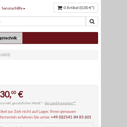
0 Artikel (0,00 €*)
Service/Hilfe
gstechnik
1AB0)
30,
€
00
ise inkl. gesetzlicher MwSt.* -
Versand kostenlos**
tikel zur Zeit nicht auf Lager. Ihren genauen
efertermin erfahren Sie unter
+49 (0)2541-84 83 601