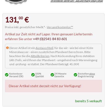
im kfzteile-zentrum - aps.germany ebay shop
131,
€
00
Preise inkl. gesetzlicher MwSt.* -
Versand kostenlos**
Artikel zur Zeit nicht auf Lager. Ihren genauen Liefertermin
erfahren Sie unter
+49 (0)2541-84 83 601
Dieser Artikel ist ein
Austauschteil
, für das wir - wie bei einer Kiste
Mineralwasser - einen zusätzlichen Pfandwert berechnen. Bitte
beachten Sie die
Altteilkriterien
. Nach Rücksendung Ihres defekten
(Alt-)Teils, wird Ihnen der Pfandwert - umgehend nach Wareneingang
und -prüfung - erstattet. Der Pfandwert beträgt: 45,00 €
Kostenloser
100%
24 Monate
Bestellen
ohne
Versand (DE)
Qualität
Garantie
Registrierung
Dieser Artikel steht derzeit nicht zur Verfügung!
bereits 5 verkauft