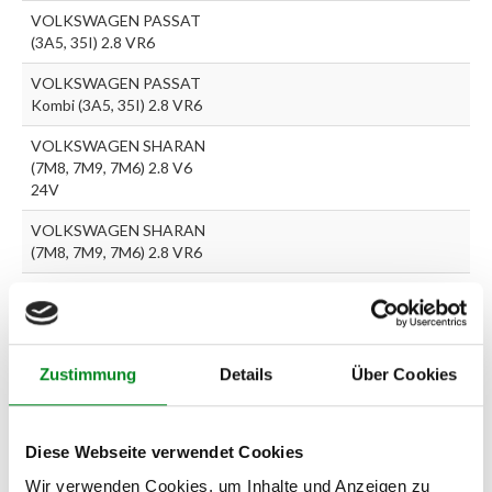
VOLKSWAGEN PASSAT
(3A5, 35I) 2.8 VR6
VOLKSWAGEN PASSAT
Kombi (3A5, 35I) 2.8 VR6
VOLKSWAGEN SHARAN
(7M8, 7M9, 7M6) 2.8 V6
24V
VOLKSWAGEN SHARAN
(7M8, 7M9, 7M6) 2.8 VR6
VOLKSWAGEN VENTO
(1H2) 2.8 VR6
Zustimmung
Details
Über Cookies
Zur exakten Fahrzeug-Identifizierung können Sie auch unseren
Support kontaktieren (
Chat
, Telefon oder E-Mail).
Wir benötigen folgende Fahrzeugdaten:
Schlüsselnummer
zu 2
Diese Webseite verwendet Cookies
(2.1) und zu 3 (2.2) oder
Fahrgestellnummer
.
Wir verwenden Cookies, um Inhalte und Anzeigen zu