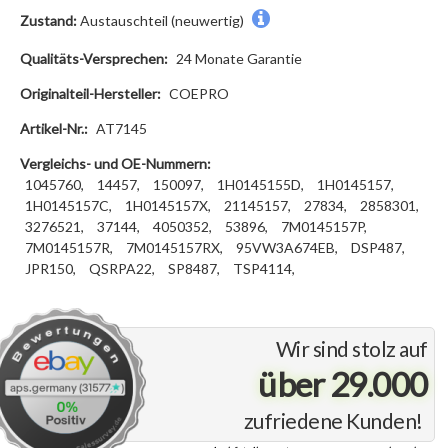
Zustand:
Austauschteil (neuwertig)
Qualitäts-Versprechen:
24 Monate Garantie
Originalteil-Hersteller:
COEPRO
Artikel-Nr.:
AT7145
Vergleichs- und OE-Nummern:
1045760,
14457,
150097,
1H0145155D,
1H0145157,
1H0145157C,
1H0145157X,
21145157,
27834,
2858301,
3276521,
37144,
4050352,
53896,
7M0145157P,
7M0145157R,
7M0145157RX,
95VW3A674EB,
DSP487,
JPR150,
QSRPA22,
SP8487,
TSP4114,
Wir sind stolz auf
über 29.000
zufriedene Kunden!