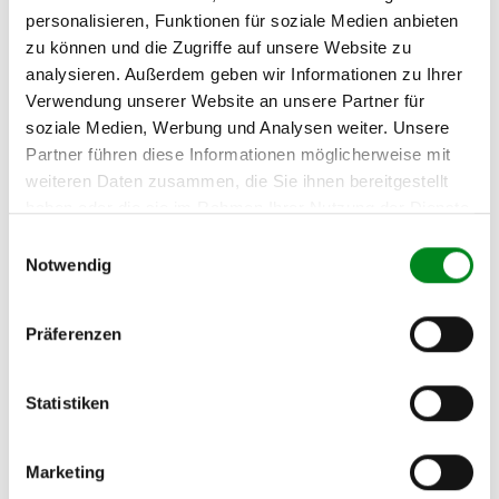
Passendes Fahrzeug nicht dabei?
personalisieren, Funktionen für soziale Medien anbieten
zu können und die Zugriffe auf unsere Website zu
Fahrzeug-Suche für AT-Servopumpen
»
analysieren. Außerdem geben wir Informationen zu Ihrer
Verwendung unserer Website an unsere Partner für
Oder einfach
im Chat
nachfragen.
soziale Medien, Werbung und Analysen weiter. Unsere
Partner führen diese Informationen möglicherweise mit
Hersteller/EU Verantwortliche
weiteren Daten zusammen, die Sie ihnen bereitgestellt
Person
haben oder die sie im Rahmen Ihrer Nutzung der Dienste
Hersteller
gesammelt haben.
Einwilligungsauswahl
Notwendig
Unternehmensname:
TMC Turbolader Manufaktur Coesfeld
Adresse:
Präferenzen
Am Wasserturm 55, Coesfeld, NRW, 48653, DE
E-Mail:
Statistiken
info@tmc-turbo.de
Telefon:
02541/8483601
Marketing