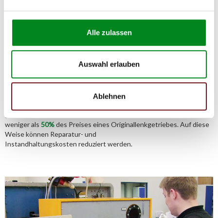
Alle zulassen
Aufbereitungsprozess unserer
Lenkgetriebe und Servopumpen
Auswahl erlauben
Die Qualität und Lebensdauer eines überholten Lenkgetriebes ist
mit denen eines neuen Lenkgetriebes vergleichbar.
Ablehnen
Durch die Verwendung von Originalteilen und qualitativ
gleichwertigen Teilen beträgt sein Preis jedoch
weniger als
50%
des Preises eines Originallenkgetriebes. Auf diese
Weise können Reparatur- und
Instandhaltungskosten reduziert werden.