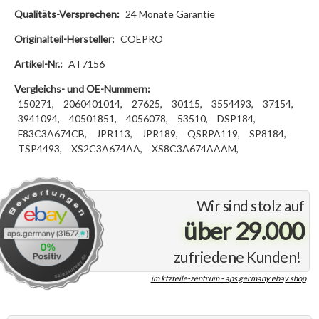
Qualitäts-Versprechen:
24 Monate Garantie
Originalteil-Hersteller:
COEPRO
Artikel-Nr.:
AT7156
Vergleichs- und OE-Nummern:
150271,
2060401014,
27625,
30115,
3554493,
37154,
3941094,
40501851,
4056078,
53510,
DSP184,
F83C3A674CB,
JPR113,
JPR189,
QSRPA119,
SP8184,
TSP4493,
XS2C3A674AA,
XS8C3A674AAAM,
Wir sind stolz auf
über 29.000
zufriedene Kunden!
im kfzteile-zentrum - aps.germany ebay shop