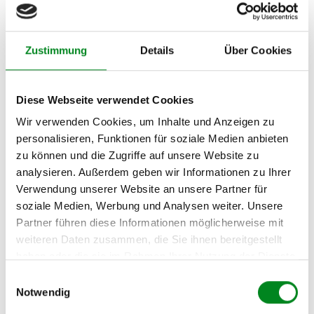
FORD MONDEO II
Limousine (BFP) 1.6 i 16V
FORD MONDEO II
Zustimmung
Details
Über Cookies
Limousine (BFP) 1.8 i
FORD MONDEO II
Limousine (BFP) 2.0 i
Diese Webseite verwendet Cookies
Wir verwenden Cookies, um Inhalte und Anzeigen zu
FORD COUGAR (EC_) 2.0
16V
personalisieren, Funktionen für soziale Medien anbieten
zu können und die Zugriffe auf unsere Website zu
analysieren. Außerdem geben wir Informationen zu Ihrer
Zur exakten Fahrzeug-Identifizierung können Sie auch unseren
Verwendung unserer Website an unsere Partner für
Support kontaktieren (
Chat
, Telefon oder E-Mail).
soziale Medien, Werbung und Analysen weiter. Unsere
Wir benötigen folgende Fahrzeugdaten:
Schlüsselnummer
zu 2
Partner führen diese Informationen möglicherweise mit
(2.1) und zu 3 (2.2) oder
Fahrgestellnummer
.
weiteren Daten zusammen, die Sie ihnen bereitgestellt
haben oder die sie im Rahmen Ihrer Nutzung der Dienste
Passendes Fahrzeug nicht dabei?
gesammelt haben.
Einwilligungsauswahl
Notwendig
Fahrzeug-Suche für AT-Servopumpen
»