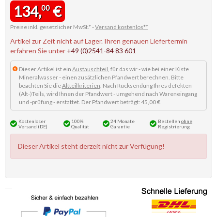
134,
€
00
Preise inkl. gesetzlicher MwSt.* -
Versand kostenlos**
Artikel zur Zeit nicht auf Lager. Ihren genauen Liefertermin
erfahren Sie unter
+49 (0)2541-84 83 601
Dieser Artikel ist ein
Austauschteil
, für das wir - wie bei einer Kiste
Mineralwasser - einen zusätzlichen Pfandwert berechnen. Bitte
beachten Sie die
Altteilkriterien
. Nach Rücksendung Ihres defekten
(Alt-)Teils, wird Ihnen der Pfandwert - umgehend nach Wareneingang
und -prüfung - erstattet. Der Pfandwert beträgt: 45,00 €
Kostenloser
100%
24 Monate
Bestellen
ohne
Versand (DE)
Qualität
Garantie
Registrierung
Dieser Artikel steht derzeit nicht zur Verfügung!