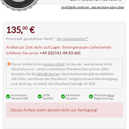
im kfzteile-zentrum - aps.germany ebay shop
135,
€
00
Preise inkl. gesetzlicher MwSt.* -
Versand kostenlos**
Artikel zur Zeit nicht auf Lager. Ihren genauen Liefertermin
erfahren Sie unter
+49 (0)2541-84 83 601
Dieser Artikel ist ein
Austauschteil
, für das wir - wie bei einer Kiste
Mineralwasser - einen zusätzlichen Pfandwert berechnen. Bitte
beachten Sie die
Altteilkriterien
. Nach Rücksendung Ihres defekten
(Alt-)Teils, wird Ihnen der Pfandwert - umgehend nach Wareneingang
und -prüfung - erstattet. Der Pfandwert beträgt: 45,00 €
Kostenloser
100%
24 Monate
Bestellen
ohne
Versand (DE)
Qualität
Garantie
Registrierung
Dieser Artikel steht derzeit nicht zur Verfügung!