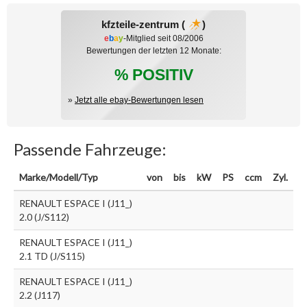
kfzteile-zentrum (
)
e
b
a
y
-Mitglied seit 08/2006
Bewertungen der letzten 12 Monate:
% POSITIV
»
Jetzt alle ebay-Bewertungen lesen
Passende Fahrzeuge:
Marke/Modell/Typ
von
bis
kW
PS
ccm
Zyl.
RENAULT ESPACE I (J11_)
2.0 (J/S112)
RENAULT ESPACE I (J11_)
2.1 TD (J/S115)
RENAULT ESPACE I (J11_)
2.2 (J117)