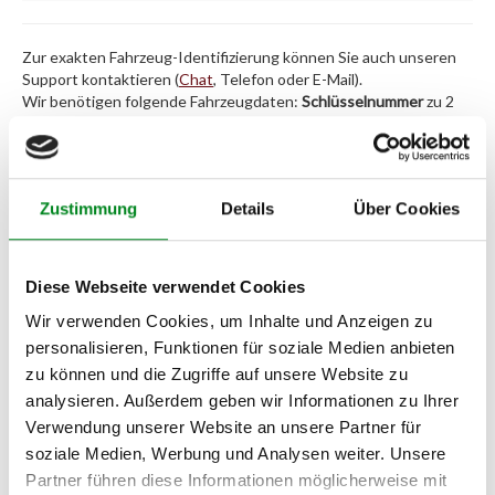
Zur exakten Fahrzeug-Identifizierung können Sie auch unseren
Support kontaktieren (
Chat
, Telefon oder E-Mail).
Wir benötigen folgende Fahrzeugdaten:
Schlüsselnummer
zu 2
(2.1) und zu 3 (2.2) oder
Fahrgestellnummer
.
Passendes Fahrzeug nicht dabei?
Zustimmung
Details
Über Cookies
Fahrzeug-Suche für AT-Servopumpen
»
Oder einfach
im Chat
nachfragen.
Diese Webseite verwendet Cookies
Wir verwenden Cookies, um Inhalte und Anzeigen zu
Hersteller/EU Verantwortliche
personalisieren, Funktionen für soziale Medien anbieten
Person
zu können und die Zugriffe auf unsere Website zu
Hersteller
analysieren. Außerdem geben wir Informationen zu Ihrer
Unternehmensname:
Verwendung unserer Website an unsere Partner für
TMC Turbolader Manufaktur Coesfeld
soziale Medien, Werbung und Analysen weiter. Unsere
Partner führen diese Informationen möglicherweise mit
Adresse: