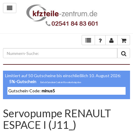
Limitiert auf 50 Gutscheine bis einschließlich 10. August 2026:
5%-Gutschein
Gutschein-Code:
minus5
Servopumpe RENAULT
ESPACE I (J11_)