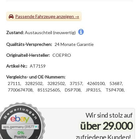
Passende Fahrzeuge
Zustand:
Austauschteil (neuwertig)
Qualitäts-Versprechen:
24 Monate Garantie
Originalteil-Hersteller:
COEPRO
Artikel-Nr.:
AT7159
Vergleichs- und OE-Nummern:
27111,
3282502,
3282502,
37157,
4260100,
53687,
7700674708,
851525605,
DSP708,
JPR315,
TSP4708,
Wir sind stolz auf
über 29.000
zufriedene Kunden!