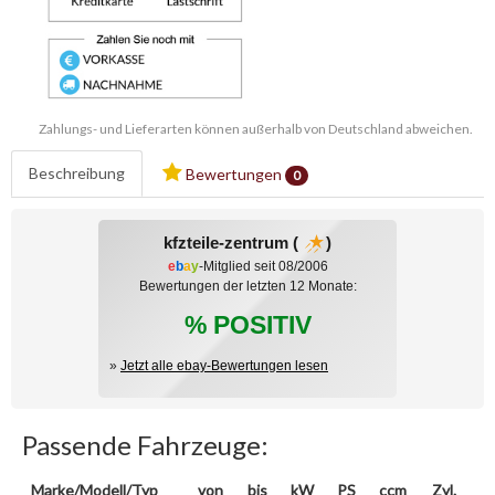
Zahlungs- und Lieferarten können außerhalb von Deutschland abweichen.
Beschreibung
Bewertungen
0
kfzteile-zentrum (
)
e
b
a
y
-Mitglied seit 08/2006
Bewertungen der letzten 12 Monate:
% POSITIV
»
Jetzt alle ebay-Bewertungen lesen
Passende Fahrzeuge:
Marke/Modell/Typ
von
bis
kW
PS
ccm
Zyl.