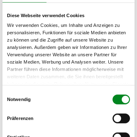
Adresse:
Am Wasserturm 55, Coesfeld, NRW, 48653, DE
Diese Webseite verwendet Cookies
E-Mail:
Wir verwenden Cookies, um Inhalte und Anzeigen zu
info@tmc-turbo.de
personalisieren, Funktionen für soziale Medien anbieten
Telefon:
zu können und die Zugriffe auf unsere Website zu
02541/8483601
analysieren. Außerdem geben wir Informationen zu Ihrer
Verwendung unserer Website an unsere Partner für
soziale Medien, Werbung und Analysen weiter. Unsere
Partner führen diese Informationen möglicherweise mit
weiteren Daten zusammen, die Sie ihnen bereitgestellt
Aufbereitungsprozess unserer
haben oder die sie im Rahmen Ihrer Nutzung der Dienste
Lenkgetriebe und Servopumpen
gesammelt haben.
Einwilligungsauswahl
Notwendig
Die Qualität und Lebensdauer eines überholten Lenkgetriebes ist
mit denen eines neuen Lenkgetriebes vergleichbar.
Präferenzen
Durch die Verwendung von Originalteilen und qualitativ
gleichwertigen Teilen beträgt sein Preis jedoch
weniger als
50%
des Preises eines Originallenkgetriebes. Auf diese