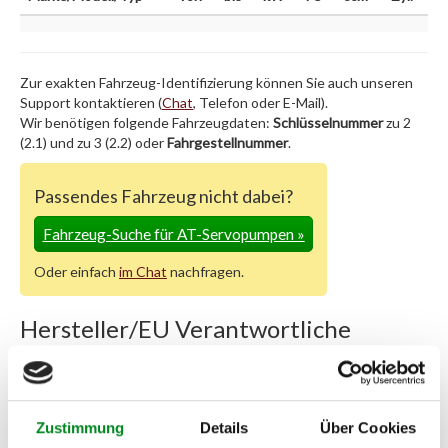
Zur exakten Fahrzeug-Identifizierung können Sie auch unseren
Support kontaktieren (
Chat
, Telefon oder E-Mail).
Wir benötigen folgende Fahrzeugdaten:
Schlüsselnummer
zu 2
(2.1) und zu 3 (2.2) oder
Fahrgestellnummer
.
Passendes Fahrzeug nicht dabei?
Fahrzeug-Suche für AT-Servopumpen
»
Oder einfach
im Chat
nachfragen.
Hersteller/EU Verantwortliche
Person
Hersteller
Unternehmensname:
Zustimmung
Details
Über Cookies
TMC Turbolader Manufaktur Coesfeld