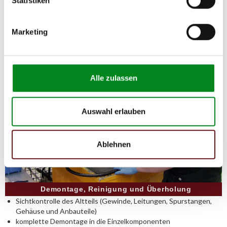
Statistiken
Weise können Reparatur- und
Instandhaltungskosten reduziert werden.
Marketing
Alle zulassen
Auswahl erlauben
Ablehnen
Demontage, Reinigung und Überholung
Sichtkontrolle des Altteils (Gewinde, Leitungen, Spurstangen,
Gehäuse und Anbauteile)
komplette Demontage in die Einzelkomponenten