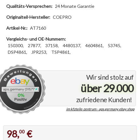
Qualitäts-Versprechen:
24 Monate Garantie
Originalteil-Hersteller:
COEPRO
Artikel-Nr.:
AT7160
Vergleichs- und OE-Nummern:
150300,
27877,
37158,
4480137,
4604861,
53745,
DSP4861,
JPR253,
TSP4861,
Wir sind stolz auf
über 29.000
zufriedene Kunden!
im kfzteile-zentrum - aps.germany ebay shop
98,
€
00