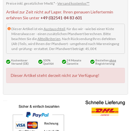
Preise inkl. gesetzlicher MwSt.* -
Versand kostenlos**
Artikel zur Zeit nicht auf Lager. Ihren genauen Liefertermin
erfahren Sie unter
+49 (0)2541-84 83 601
Dieser Artikel ist ein
Austauschteil
, für das wir - wie bei einer Kiste
Mineralwasser - einen zusätzlichen Pfandwert berechnen. Bitte
beachten Sie die
Altteilkriterien
. Nach Rücksendung Ihres defekten
(Alt-)Teils, wird Ihnen der Pfandwert - umgehend nach Wareneingang
und -prüfung - erstattet. Der Pfandwert beträgt: 45,00 €
Kostenloser
100%
24 Monate
Bestellen
ohne
Versand (DE)
Qualität
Garantie
Registrierung
Dieser Artikel steht derzeit nicht zur Verfügung!