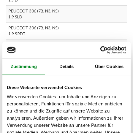
PEUGEOT 306 (7B, N3, N5)
1.9 SLD
PEUGEOT 306 (7B, N3, N5)
1.9 SRDT
PEUGEOT 306 Fließheck
(7A, 7C, N3, N5) 1.8 D
PEUGEOT 306 Fließheck
Zustimmung
Details
Über Cookies
(7A, 7C, N3, N5) 1.9 D
PEUGEOT 306 Fließheck
(7A, 7C, N3, N5) 1.9 DT
Diese Webseite verwendet Cookies
PEUGEOT 306 Break (7E,
Wir verwenden Cookies, um Inhalte und Anzeigen zu
N3, N5) 1.9 D
personalisieren, Funktionen für soziale Medien anbieten
zu können und die Zugriffe auf unsere Website zu
PEUGEOT 306 Break (7E,
analysieren. Außerdem geben wir Informationen zu Ihrer
N3, N5) 1.9 TD
Verwendung unserer Website an unsere Partner für
PEUGEOT 405 II (4B) 1.9 D
soziale Medien, Werbung und Analysen weiter. Unsere