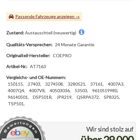
Passende Fahrzeuge
Zustand:
Austauschteil (neuwertig)
Qualitäts-Versprechen:
24 Monate Garantie
Originalteil-Hersteller:
COEPRO
Artikel-Nr.:
AT7163
Vergleichs- und OE-Nummern:
150115,
27403,
3274508,
3280521,
37161,
4007A3,
4007Q4,
4007V8,
40503036,
53503,
9610519980,
96140501,
DSP501R,
JPR219,
QSRPA372,
SP8325,
TSP501,
Wir sind stolz auf
über 29.000