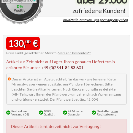
zufriedene Kunden!
im kfzteile-zentrum - aps.germany ebay shop
130,
€
00
Preise inkl. gesetzlicher MwSt.* -
Versand kostenlos**
Artikel zur Zeit nicht auf Lager. Ihren genauen Liefertermin
erfahren Sie unter
+49 (0)2541-84 83 601
Dieser Artikel ist ein
Austauschteil
, für das wir - wie bei einer Kiste
Mineralwasser - einen zusätzlichen Pfandwert berechnen. Bitte
beachten Sie die
Altteilkriterien
. Nach Rücksendung Ihres defekten
(Alt-)Teils, wird Ihnen der Pfandwert - umgehend nach Wareneingang
und -prüfung - erstattet. Der Pfandwert beträgt: 45,00 €
Kostenloser
100%
24 Monate
Bestellen
ohne
Versand (DE)
Qualität
Garantie
Registrierung
Dieser Artikel steht derzeit nicht zur Verfügung!