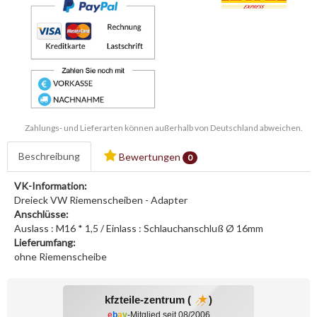
Zahlungs- und Lieferarten können außerhalb von Deutschland abweichen.
Beschreibung
Bewertungen
0
VK-Information:
Dreieck VW Riemenscheiben - Adapter
Anschlüsse:
Auslass : M16 * 1,5 / Einlass : Schlauchanschluß Ø 16mm
Lieferumfang:
ohne Riemenscheibe
kfzteile-zentrum (
)
e
b
a
y
-Mitglied seit 08/2006