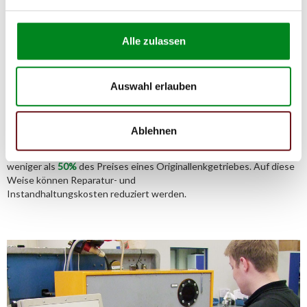
Alle zulassen
Aufbereitungsprozess unserer
Lenkgetriebe und Servopumpen
Auswahl erlauben
Die Qualität und Lebensdauer eines überholten Lenkgetriebes ist
mit denen eines neuen Lenkgetriebes vergleichbar.
Ablehnen
Durch die Verwendung von Originalteilen und qualitativ
gleichwertigen Teilen beträgt sein Preis jedoch
weniger als
50%
des Preises eines Originallenkgetriebes. Auf diese
Weise können Reparatur- und
Instandhaltungskosten reduziert werden.