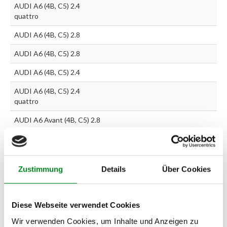
AUDI A6 (4B, C5) 2.4
quattro
AUDI A6 (4B, C5) 2.8
AUDI A6 (4B, C5) 2.8
AUDI A6 (4B, C5) 2.4
AUDI A6 (4B, C5) 2.4
quattro
AUDI A6 Avant (4B, C5) 2.8
AUDI A6 Avant (4B, C5) 2.8
Zustimmung
Details
Über Cookies
Zur exakten Fahrzeug-Identifizierung können Sie auch unseren
Support kontaktieren (
Chat
, Telefon oder E-Mail).
Wir benötigen folgende Fahrzeugdaten:
Schlüsselnummer
zu 2
(2.1) und zu 3 (2.2) oder
Fahrgestellnummer
.
Diese Webseite verwendet Cookies
Wir verwenden Cookies, um Inhalte und Anzeigen zu