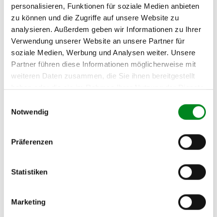
Passendes Fahrzeug nicht dabei?
personalisieren, Funktionen für soziale Medien anbieten
zu können und die Zugriffe auf unsere Website zu
Fahrzeug-Suche für AT-Servopumpen
»
analysieren. Außerdem geben wir Informationen zu Ihrer
Oder einfach
im Chat
nachfragen.
Verwendung unserer Website an unsere Partner für
soziale Medien, Werbung und Analysen weiter. Unsere
Partner führen diese Informationen möglicherweise mit
Hersteller/EU Verantwortliche
weiteren Daten zusammen, die Sie ihnen bereitgestellt
Person
haben oder die sie im Rahmen Ihrer Nutzung der Dienste
Hersteller
gesammelt haben.
Einwilligungsauswahl
Unternehmensname:
Notwendig
TMC Turbolader Manufaktur Coesfeld
Adresse:
Präferenzen
Am Wasserturm 55, Coesfeld, NRW, 48653, DE
E-Mail:
info@tmc-turbo.de
Statistiken
Telefon:
02541/8483601
Marketing