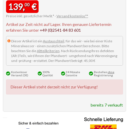
139,
€
00
Preise inkl. gesetzlicher MwSt.* -
Versand kostenlos**
Artikel zur Zeit nicht auf Lager. Ihren genauen Liefertermin
erfahren Sie unter
+49 (0)2541-84 83 601
Dieser Artikel ist ein
Austauschteil
, für das wir - wie bei einer Kiste
Mineralwasser - einen zusätzlichen Pfandwert berechnen. Bitte
beachten Sie die
Altteilkriterien
. Nach Rücksendung Ihres defekten
(Alt-)Teils, wird Ihnen der Pfandwert - umgehend nach Wareneingang
und -prüfung - erstattet. Der Pfandwert beträgt: 45,00 €
Kostenloser
100%
24 Monate
Bestellen
ohne
Versand (DE)
Qualität
Garantie
Registrierung
Dieser Artikel steht derzeit nicht zur Verfügung!
bereits 7 verkauft