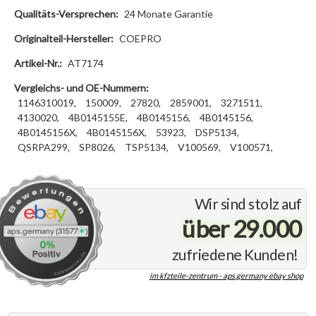
Qualitäts-Versprechen:
24 Monate Garantie
Originalteil-Hersteller:
COEPRO
Artikel-Nr.:
AT7174
Vergleichs- und OE-Nummern:
1146310019,
150009,
27820,
2859001,
3271511,
4130020,
4B0145155E,
4B0145156,
4B0145156,
4B0145156X,
4B0145156X,
53923,
DSP5134,
QSRPA299,
SP8026,
TSP5134,
V100569,
V100571,
Wir sind stolz auf
über 29.000
zufriedene Kunden!
im kfzteile-zentrum - aps.germany ebay shop