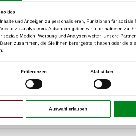
.9
Cookies
.0
nhalte und Anzeigen zu personalisieren, Funktionen für soziale
.1
Website zu analysieren. Außerdem geben wir Informationen zu I
r soziale Medien, Werbung und Analysen weiter. Unsere Partner
1 i
 Daten zusammen, die Sie ihnen bereitgestellt haben oder die s
1.6 D
n.
 1.6 TD
Präferenzen
Statistiken
1.7 D
 1.9
 2.0
 2.1
Auswahl erlauben
2.1 i