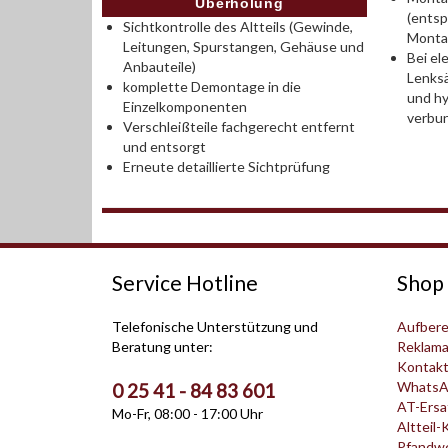
Überholung
(entsp
Sichtkontrolle des Altteils (Gewinde,
Monta
Leitungen, Spurstangen, Gehäuse und
Bei el
Anbauteile)
Lenksä
komplette Demontage in die
und hy
Einzelkomponenten
verbu
Verschleißteile fachgerecht entfernt
und entsorgt
Erneute detaillierte Sichtprüfung
Service Hotline
Shop 
Telefonische Unterstützung und
Aufbere
Beratung unter:
Reklama
Kontak
WhatsA
0 25 41 - 84 83 601
AT-Ersat
Mo-Fr, 08:00 - 17:00 Uhr
Altteil-
Pfandwer