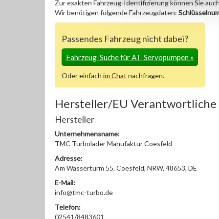
Zur exakten Fahrzeug-Identifizierung können Sie auc
Wir benötigen folgende Fahrzeugdaten:
Schlüsselnu
Passendes Fahrzeug nicht dabei?
Fahrzeug-Suche für AT-Servopumpen
»
Oder einfach
im Chat
nachfragen.
Hersteller/EU Verantwortliche
Hersteller
Unternehmensname:
TMC Turbolader Manufaktur Coesfeld
Adresse:
Am Wasserturm 55, Coesfeld, NRW, 48653, DE
E-Mail:
info@tmc-turbo.de
Telefon:
02541/8483601