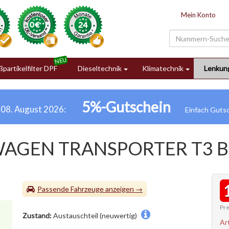
Mein Konto
partikelfilter DPF
Dieseltechnik
Klimatechnik
Lenkun
5%-Gutschein
h 08. August 2026:
WAGEN TRANSPORTER T3 B
Passende Fahrzeuge
Pre
Zustand:
Austauschteil (neuwertig)
Ar