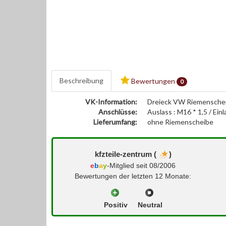
Beschreibung
Bewertungen
0
VK-Information:
Dreieck VW Riemenschei
Anschlüsse:
Auslass : M16 * 1,5 / Einl
Lieferumfang:
ohne Riemenscheibe
kfzteile-zentrum (
)
e
b
a
y
-Mitglied seit 08/2006
Bewertungen der letzten 12 Monate:
Positiv
Neutral