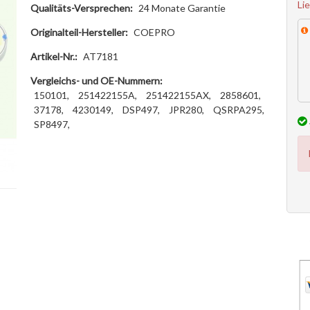
Li
Qualitäts-Versprechen:
24 Monate Garantie
Originalteil-Hersteller:
COEPRO
Artikel-Nr.:
AT7181
Vergleichs- und OE-Nummern:
150101,
251422155A,
251422155AX,
2858601,
37178,
4230149,
DSP497,
JPR280,
QSRPA295,
SP8497,