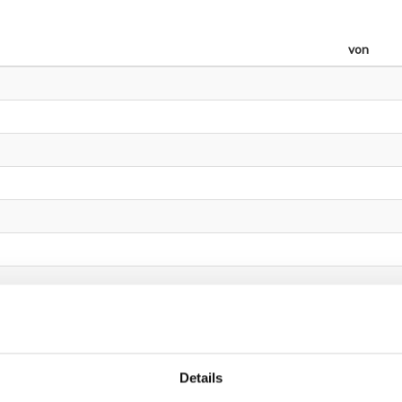
von
.6 D
.6 TD
Details
.7 D