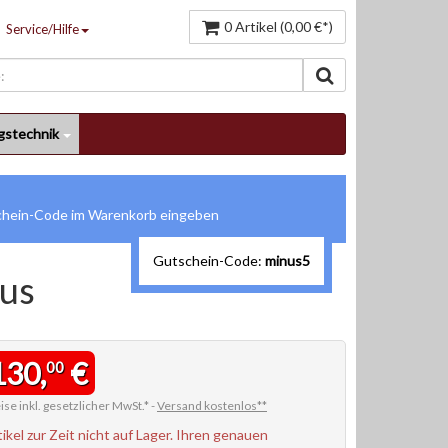
0 Artikel (0,00 €*)
Service/Hilfe
gstechnik
Gutschein-Code:
minus5
us
130,
€
00
ise inkl. gesetzlicher MwSt.* -
Versand kostenlos**
tikel zur Zeit nicht auf Lager. Ihren genauen