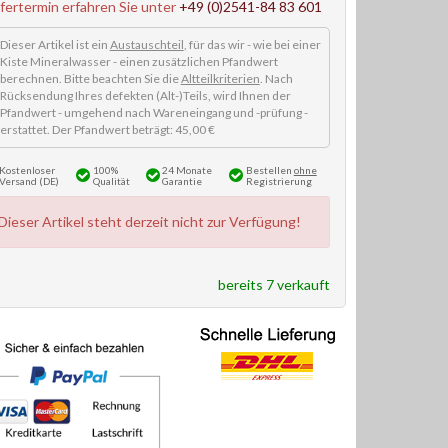
efertermin erfahren Sie unter
+49 (0)2541-84 83 601
Dieser Artikel ist ein
Austauschteil
, für das wir - wie bei einer
Kiste Mineralwasser - einen zusätzlichen Pfandwert
berechnen. Bitte beachten Sie die
Altteilkriterien
. Nach
Rücksendung Ihres defekten (Alt-)Teils, wird Ihnen der
Pfandwert - umgehend nach Wareneingang und -prüfung -
erstattet. Der Pfandwert beträgt: 45,00 €
Kostenloser
100%
24 Monate
Bestellen
ohne
Versand (DE)
Qualität
Garantie
Registrierung
Dieser Artikel steht derzeit nicht zur Verfügung!
bereits 7 verkauft