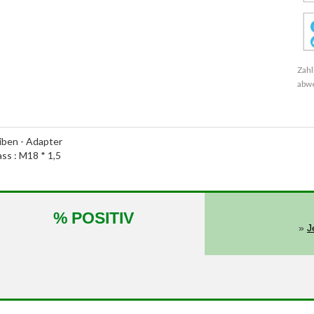
Zahl
abw
ben - Adapter
ass : M18 * 1,5
% POSITIV
»
J