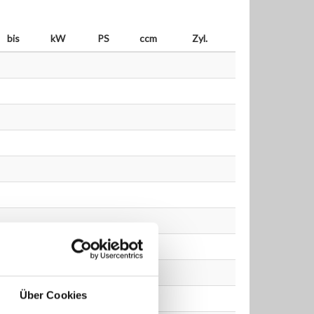
bis
kW
PS
ccm
Zyl.
Über Cookies