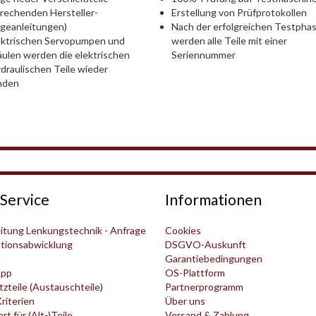
rechenden Hersteller-
Erstellung von Prüfprotokollen
geanleitungen)
Nach der erfolgreichen Testpha
ektrischen Servopumpen und
werden alle Teile mit einer
ulen werden die elektrischen
Seriennummer
draulischen Teile wieder
nden
Service
Informationen
itung Lenkungstechnik - Anfrage
Cookies
tionsabwicklung
DSGVO-Auskunft
t
Garantiebedingungen
pp
OS-Plattform
zteile (Austauschteile)
Partnerprogramm
Kriterien
Über uns
t für (Alt-)Teile
Versand & Zahlung