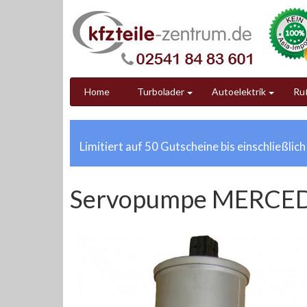
Home
Turbolader
Autoelektrik
Ruß
Limitiert auf 50 Gutscheine bis einschließlic
Servopumpe MERCED