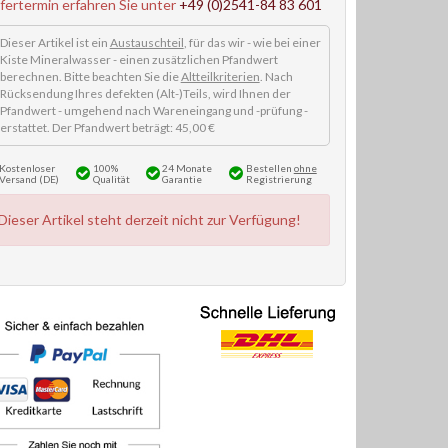
efertermin erfahren Sie unter
+49 (0)2541-84 83 601
Dieser Artikel ist ein
Austauschteil
, für das wir - wie bei einer
Kiste Mineralwasser - einen zusätzlichen Pfandwert
berechnen. Bitte beachten Sie die
Altteilkriterien
. Nach
Rücksendung Ihres defekten (Alt-)Teils, wird Ihnen der
Pfandwert - umgehend nach Wareneingang und -prüfung -
erstattet. Der Pfandwert beträgt: 45,00 €
Kostenloser
100%
24 Monate
Bestellen
ohne
Versand (DE)
Qualität
Garantie
Registrierung
Dieser Artikel steht derzeit nicht zur Verfügung!