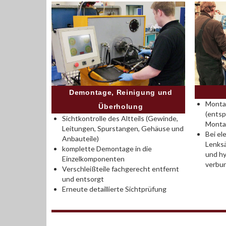
Demontage, Reinigung und
Montag
Überholung
(entsp
Sichtkontrolle des Altteils (Gewinde,
Monta
Leitungen, Spurstangen, Gehäuse und
Bei el
Anbauteile)
Lenksä
komplette Demontage in die
und hy
Einzelkomponenten
verbu
Verschleißteile fachgerecht entfernt
und entsorgt
Erneute detaillierte Sichtprüfung