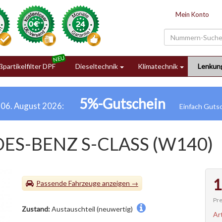
Mein Konto
partikelfilter DPF
Dieseltechnik
Klimatechnik
Lenkun
5%-Gutschein
h 06. August 2026:
ES-BENZ S-CLASS (W140)
1
Passende Fahrzeuge
Pre
Zustand:
Austauschteil (neuwertig)
Ar