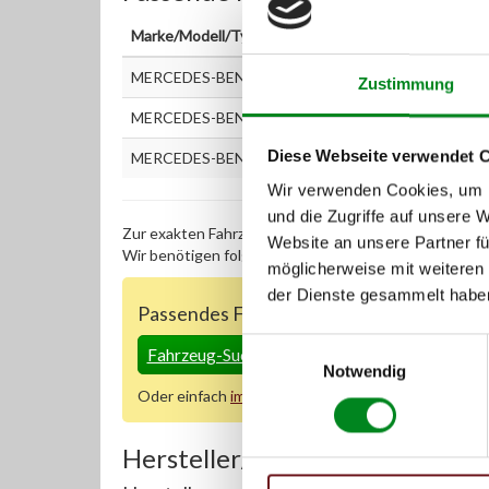
Marke/Modell/Typ
MERCEDES-BENZ S-CLASS (W140) 300 SE 2.8 (140.
Zustimmung
MERCEDES-BENZ S-CLASS (W140) 300 SE,SEL/S320 
Diese Webseite verwendet 
MERCEDES-BENZ S-CLASS (W140) S 280 (140.028)
Wir verwenden Cookies, um I
und die Zugriffe auf unsere 
Zur exakten Fahrzeug-Identifizierung können Sie auc
Website an unsere Partner fü
Wir benötigen folgende Fahrzeugdaten:
Schlüsselnu
möglicherweise mit weiteren
der Dienste gesammelt habe
Passendes Fahrzeug nicht dabei?
Einwilligungsauswahl
Fahrzeug-Suche für AT-Servopumpen
»
Notwendig
Oder einfach
im Chat
nachfragen.
Hersteller/EU Verantwortliche