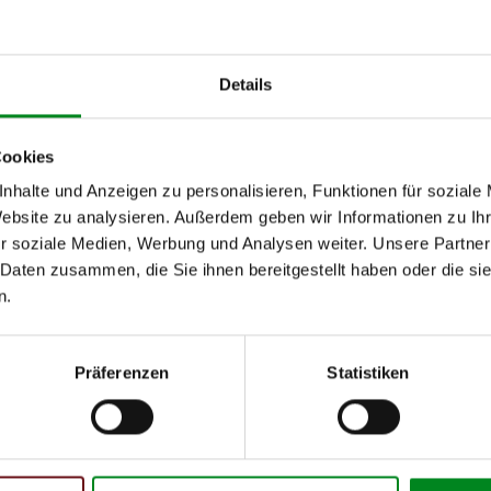
vo
028)
Details
(140.032, 140.033)
Cookies
nhalte und Anzeigen zu personalisieren, Funktionen für soziale
Website zu analysieren. Außerdem geben wir Informationen zu I
h unseren Support kontaktieren (
Chat
, Telefon oder E-Mail).
r soziale Medien, Werbung und Analysen weiter. Unsere Partner
mmer
zu 2 (2.1) und zu 3 (2.2) oder
Fahrgestellnummer
.
 Daten zusammen, die Sie ihnen bereitgestellt haben oder die s
n.
Präferenzen
Statistiken
 Person