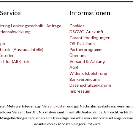
Service
Informationen
itung Lenkungstechnik - Anfrage
Cookies
tionsabwicklung
DSGVO-Auskunft
t
Garantiebedingungen
pp
OS-Plattform
zteile (Austauschteile)
Partnerprogramm
Kriterien
Über uns
t für (Alt-)Teile
Versand & Zahlung
AGB
Widerrufsbelehrung
Bankverbindung
Datenschutzerklärung
Impressum
esetzl. Mehrwertsteuer zzgl.
Versandkosten
und ggf. Nachnahmegebühren, wenn nicht
enloser Versand bei DHL Normalversand innerhalb Deutschlands. Gilt nicht für Nac
ngelhaftungsansprüchen eine freiwillige Garantie von 24 Monate auf angebotene Er
Garantie von 12 Monaten eingeräumt wird.