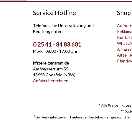
Service Hotline
Shop 
Telefonische Unterstützung und
Aufbere
Beratung unter:
Reklama
Kontak
WhatsA
0 25 41 - 84 83 601
AT-Ersat
Mo-Fr, 08:00 - 17:00 Uhr
Altteil-
Pfandwer
kfzteile-zentrum.de
Am Wasserturm 55
48653 Coesfeld (NRW)
Anfahrt berechnen
* Alle Preise inkl. g
**Kost
1
Der Verkäufer gewährt neben den bestehenden gesetzlichen Mä