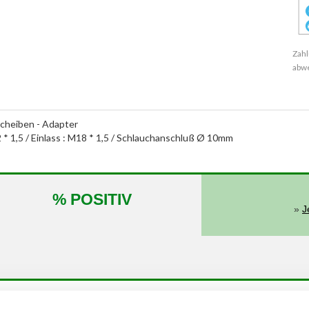
Zahl
abw
cheiben - Adapter
2 * 1,5 / Einlass : M18 * 1,5 / Schlauchanschluß Ø 10mm
% POSITIV
»
J