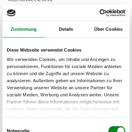
AUDI A6 (4A, C4) S6 Plus
AUDI A6 (4A, C4) S6 Turbo
Zustimmung
Details
Über Cookies
AUDI A6 Avant (4A, C4)
2.0
AUDI A6 Avant (4A, C4)
Diese Webseite verwendet Cookies
1.8
Wir verwenden Cookies, um Inhalte und Anzeigen zu
AUDI A6 Avant (4A, C4)
personalisieren, Funktionen für soziale Medien anbieten
1.9 TDI
zu können und die Zugriffe auf unsere Website zu
analysieren. Außerdem geben wir Informationen zu Ihrer
AUDI A6 Avant (4A, C4)
Verwendung unserer Website an unsere Partner für
2.0 16V
soziale Medien, Werbung und Analysen weiter. Unsere
AUDI A6 Avant (4A, C4)
Partner führen diese Informationen möglicherweise mit
2.3
weiteren Daten zusammen, die Sie ihnen bereitgestellt
haben oder die sie im Rahmen Ihrer Nutzung der Dienste
AUDI A6 Avant (4A, C4)
2.5 TDI
gesammelt haben.
Einwilligungsauswahl
Notwendig