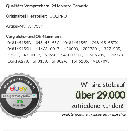
Qualitäts-Versprechen:
24 Monate Garantie
Originalteil-Hersteller:
COEPRO
Artikel-Nr.:
AT7184
Vergleichs- und OE-Nummern:
048145155B,
048145155C,
048145155F,
048145155FX,
048145155H,
1146310017,
150003,
2857301,
3271505,
37181,
4230157,
53658,
541002310,
DSP5205,
JPR223,
QSRPA278,
SP3158,
SP8024,
TSP5205,
V107093,
Wir sind stolz auf
über 29.000
zufriedene Kunden!
im kfzteile-zentrum - aps.germany ebay shop