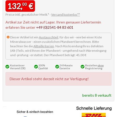
132,
€
00
Preise inkl. gesetzlicher MwSt.* -
Versand kostenlos**
Artikel zur Zeit nicht auf Lager. Ihren genauen Liefertermin
erfahren Sie unter
+49 (0)2541-84 83 601
Dieser Artikel ist ein
Austauschteil
, für das wir - wie bei einer Kiste
Mineralwasser - einen zusätzlichen Pfandwert berechnen. Bitte
beachten Sie die
Altteilkriterien
. Nach Rücksendung Ihres defekten
(Alt-)Teils, wird Ihnen der Pfandwert - umgehend nach Wareneingang
und -prüfung - erstattet. Der Pfandwert beträgt: 45,00 €
Kostenloser
100%
24 Monate
Bestellen
ohne
Versand (DE)
Qualität
Garantie
Registrierung
Dieser Artikel steht derzeit nicht zur Verfügung!
bereits 8 verkauft