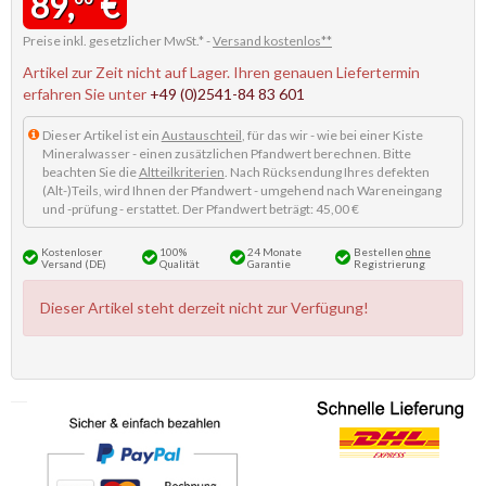
89,
€
Preise inkl. gesetzlicher MwSt.* -
Versand kostenlos**
Artikel zur Zeit nicht auf Lager. Ihren genauen Liefertermin
erfahren Sie unter
+49 (0)2541-84 83 601
Dieser Artikel ist ein
Austauschteil
, für das wir - wie bei einer Kiste
Mineralwasser - einen zusätzlichen Pfandwert berechnen. Bitte
beachten Sie die
Altteilkriterien
. Nach Rücksendung Ihres defekten
(Alt-)Teils, wird Ihnen der Pfandwert - umgehend nach Wareneingang
und -prüfung - erstattet. Der Pfandwert beträgt: 45,00 €
Kostenloser
100%
24 Monate
Bestellen
ohne
Versand (DE)
Qualität
Garantie
Registrierung
Dieser Artikel steht derzeit nicht zur Verfügung!