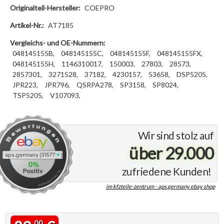
Originalteil-Hersteller:
COEPRO
Artikel-Nr.:
AT7185
Vergleichs- und OE-Nummern:
048145155B,
048145155C,
048145155F,
048145155FX,
048145155H,
1146310017,
150003,
27803,
28573,
2857301,
3271528,
37182,
4230157,
53658,
DSP5205,
JPR223,
JPR796,
QSRPA278,
SP3158,
SP8024,
TSP5205,
V107093,
Wir sind stolz auf
über 29.000
zufriedene Kunden!
im kfzteile-zentrum - aps.germany ebay shop
00