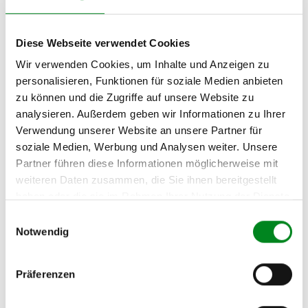
AUDI A6 Avant (4A, C4)
1.9 TDI
Diese Webseite verwendet Cookies
AUDI A6 Avant (4A, C4)
2.0 16V
Wir verwenden Cookies, um Inhalte und Anzeigen zu
personalisieren, Funktionen für soziale Medien anbieten
AUDI A6 Avant (4A, C4)
zu können und die Zugriffe auf unsere Website zu
2.3
analysieren. Außerdem geben wir Informationen zu Ihrer
AUDI A6 Avant (4A, C4)
Verwendung unserer Website an unsere Partner für
2.5 TDI
soziale Medien, Werbung und Analysen weiter. Unsere
AUDI A6 Avant (4A, C4)
Partner führen diese Informationen möglicherweise mit
2.6
weiteren Daten zusammen, die Sie ihnen bereitgestellt
haben oder die sie im Rahmen Ihrer Nutzung der Dienste
AUDI A6 Avant (4A, C4)
gesammelt haben.
2.8
Einwilligungsauswahl
Notwendig
AUDI A6 Avant (4A, C4) S6
Plus
Präferenzen
AUDI A6 Avant (4A, C4) S6
Turbo