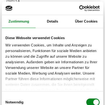
(1H1) 1.4
VOLKSWAGEN GOLF III
(1H1) 1.6
Zustimmung
Details
Über Cookies
VOLKSWAGEN GOLF III
(1H1) 1.9 TDI
VOLKSWAGEN GOLF III
Diese Webseite verwendet Cookies
(1H1) 2.8 VR6
Wir verwenden Cookies, um Inhalte und Anzeigen zu
VOLKSWAGEN GOLF III
personalisieren, Funktionen für soziale Medien anbieten
(1H1) 2.9 VR6 (1HX1)
zu können und die Zugriffe auf unsere Website zu
analysieren. Außerdem geben wir Informationen zu Ihrer
VOLKSWAGEN GOLF III
Cabrio (1E7) 1.6
Verwendung unserer Website an unsere Partner für
soziale Medien, Werbung und Analysen weiter. Unsere
VOLKSWAGEN GOLF III
Partner führen diese Informationen möglicherweise mit
Kombi (1H5) 1.4
weiteren Daten zusammen, die Sie ihnen bereitgestellt
VOLKSWAGEN GOLF III
haben oder die sie im Rahmen Ihrer Nutzung der Dienste
Kombi (1H5) 1.6
gesammelt haben.
Einwilligungsauswahl
Notwendig
VOLKSWAGEN GOLF III