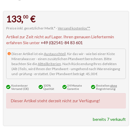
133,
€
00
Preise inkl. gesetzlicher MwSt.* -
Versand kostenlos**
Artikel zur Zeit nicht auf Lager. Ihren genauen Liefertermin
erfahren Sie unter
+49 (0)2541-84 83 601
Dieser Artikel ist ein
Austauschteil
, für das wir - wie bei einer Kiste
Mineralwasser - einen zusätzlichen Pfandwert berechnen. Bitte
beachten Sie die
Altteilkriterien
. Nach Rücksendung Ihres defekten
(Alt-)Teils, wird Ihnen der Pfandwert - umgehend nach Wareneingang
und -prüfung - erstattet. Der Pfandwert beträgt: 45,00 €
Kostenloser
100%
24 Monate
Bestellen
ohne
Versand (DE)
Qualität
Garantie
Registrierung
Dieser Artikel steht derzeit nicht zur Verfügung!
bereits 7 verkauft