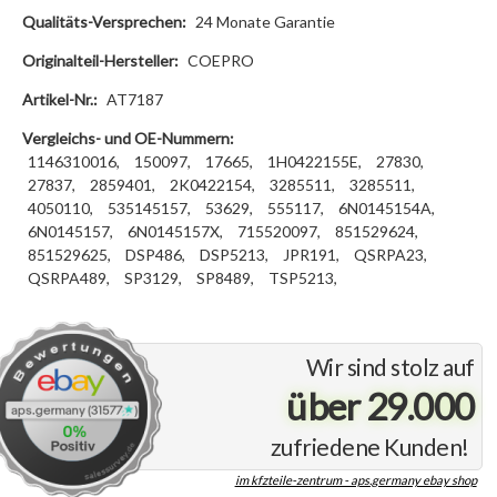
Qualitäts-Versprechen:
24 Monate Garantie
Originalteil-Hersteller:
COEPRO
Artikel-Nr.:
AT7187
Vergleichs- und OE-Nummern:
1146310016,
150097,
17665,
1H0422155E,
27830,
27837,
2859401,
2K0422154,
3285511,
3285511,
4050110,
535145157,
53629,
555117,
6N0145154A,
6N0145157,
6N0145157X,
715520097,
851529624,
851529625,
DSP486,
DSP5213,
JPR191,
QSRPA23,
QSRPA489,
SP3129,
SP8489,
TSP5213,
Wir sind stolz auf
über 29.000
zufriedene Kunden!
im kfzteile-zentrum - aps.germany ebay shop