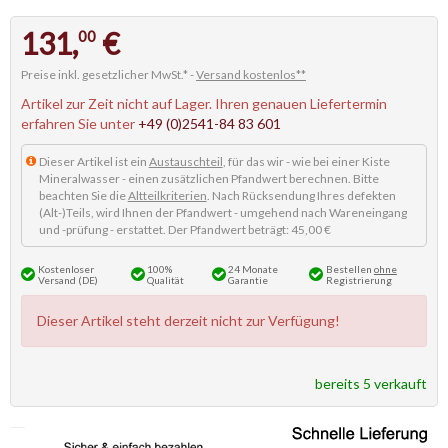
131,
€
00
Preise inkl. gesetzlicher MwSt.* -
Versand kostenlos**
Artikel zur Zeit nicht auf Lager. Ihren genauen Liefertermin
erfahren Sie unter
+49 (0)2541-84 83 601
Dieser Artikel ist ein
Austauschteil
, für das wir - wie bei einer Kiste
Mineralwasser - einen zusätzlichen Pfandwert berechnen. Bitte
beachten Sie die
Altteilkriterien
. Nach Rücksendung Ihres defekten
(Alt-)Teils, wird Ihnen der Pfandwert - umgehend nach Wareneingang
und -prüfung - erstattet. Der Pfandwert beträgt: 45,00 €
Kostenloser
100%
24 Monate
Bestellen
ohne
Versand (DE)
Qualität
Garantie
Registrierung
Dieser Artikel steht derzeit nicht zur Verfügung!
bereits 5 verkauft