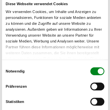
VOLKSWAGEN GOLF IV
Diese Webseite verwendet Cookies
Kombi (1J5) 2.3 V5
Wir verwenden Cookies, um Inhalte und Anzeigen zu
VOLKSWAGEN NEW
personalisieren, Funktionen für soziale Medien anbieten
BEETLE (9C1, 1C1) 1.9 TDI
zu können und die Zugriffe auf unsere Website zu
analysieren. Außerdem geben wir Informationen zu Ihrer
VOLKSWAGEN NEW
Verwendung unserer Website an unsere Partner für
BEETLE (9C1, 1C1) 1.9 TDI
soziale Medien, Werbung und Analysen weiter. Unsere
VOLKSWAGEN NEW
Partner führen diese Informationen möglicherweise mit
BEETLE Cabriolet (1Y7) 1.9
weiteren Daten zusammen, die Sie ihnen bereitgestellt
TDI
haben oder die sie im Rahmen Ihrer Nutzung der Dienste
VOLKSWAGEN POLO
gesammelt haben.
Einwilligungsauswahl
Stufenheck 1.4
Notwendig
VOLKSWAGEN POLO
Stufenheck 1.4
Präferenzen
VOLKSWAGEN POLO
Stufenheck 1.9 SDI
Statistiken