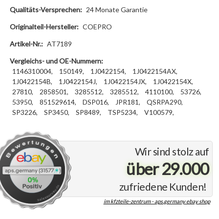
Qualitäts-Versprechen:
24 Monate Garantie
Originalteil-Hersteller:
COEPRO
Artikel-Nr.:
AT7189
Vergleichs- und OE-Nummern:
1146310004,
150149,
1J0422154,
1J0422154AX,
1J0422154B,
1J0422154J,
1J0422154JX,
1J0422154X,
27810,
2858501,
3285512,
3285512,
4110100,
53726,
53950,
851529614,
DSP016,
JPR181,
QSRPA290,
SP3226,
SP3450,
SP8489,
TSP5234,
V100579,
Wir sind stolz auf
über 29.000
zufriedene Kunden!
im kfzteile-zentrum - aps.germany ebay shop