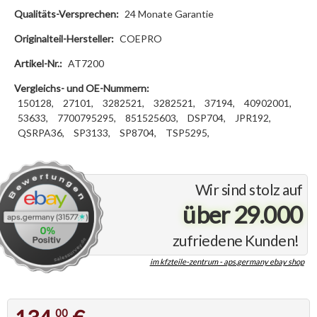
Qualitäts-Versprechen:
24 Monate Garantie
Originalteil-Hersteller:
COEPRO
Artikel-Nr.:
AT7200
Vergleichs- und OE-Nummern:
150128,
27101,
3282521,
3282521,
37194,
40902001,
53633,
7700795295,
851525603,
DSP704,
JPR192,
QSRPA36,
SP3133,
SP8704,
TSP5295,
Wir sind stolz auf
über 29.000
zufriedene Kunden!
im kfzteile-zentrum - aps.germany ebay shop
00