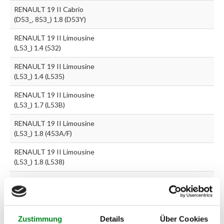
RENAULT 19 II Cabrio
(D53_, 853_) 1.8 (D53Y)
RENAULT 19 II Limousine
(L53_) 1.4 (532)
RENAULT 19 II Limousine
(L53_) 1.4 (L535)
RENAULT 19 II Limousine
(L53_) 1.7 (L53B)
RENAULT 19 II Limousine
(L53_) 1.8 (453A/F)
RENAULT 19 II Limousine
(L53_) 1.8 (L538)
RENAULT 19 II Limousine
(L53_) 1.8 (L53V, L538)
RENAULT 19 II Limousine
(L53_) 1.8 (L53Y)
Zustimmung
Details
Über Cookies