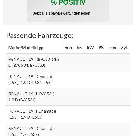
% POSITIV
»
Jetzt alle ebay-Bewertungen lesen
Passende Fahrzeuge:
Marke/Modell/Typ
von
bis
kW
PS
ccm
Zyl.
RENAULT 19 I (B/C53_) 1.9
D (B/C534, B/C53J)
RENAULT 19 I Chamade
(L53_) 1.9 D (L534, L53J)
RENAULT 19 II (B/C53_)
1.9 D (B/C53J)
RENAULT 19 II Chamade
(L53_) 1.9 D (L53J)
RENAULT 19 I Chamade
(L53_) 1.7 (L53F)