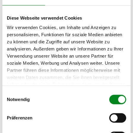
RENAULT 19 II Limousine
(L53_) 1.9 dT (L53T)
Diese Webseite verwendet Cookies
RENAULT 21 (B48_) 1.7
Wir verwenden Cookies, um Inhalte und Anzeigen zu
(B48E)
personalisieren, Funktionen für soziale Medien anbieten
zu können und die Zugriffe auf unsere Website zu
RENAULT 21 (B48_) 1.7
(B48F)
analysieren. Außerdem geben wir Informationen zu Ihrer
Verwendung unserer Website an unsere Partner für
RENAULT 21 (B48_) 2.2
soziale Medien, Werbung und Analysen weiter. Unsere
(B48K)
Partner führen diese Informationen möglicherweise mit
RENAULT 21 Kombi (K48_)
weiteren Daten zusammen, die Sie ihnen bereitgestellt
1.7 (K/S481)
haben oder die sie im Rahmen Ihrer Nutzung der Dienste
gesammelt haben.
RENAULT 21 Kombi (K48_)
Einwilligungsauswahl
1.7 (K/S482)
Notwendig
RENAULT 21 Kombi (K48_)
1.7 (K48E)
Präferenzen
RENAULT 21 Kombi (K48_)
1.7 (K48F) CAT