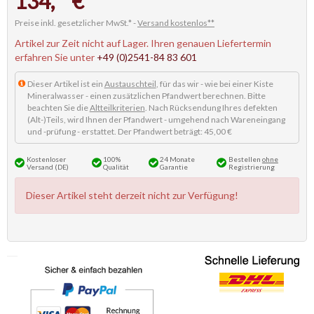
134,
€
Preise inkl. gesetzlicher MwSt.* -
Versand kostenlos**
Artikel zur Zeit nicht auf Lager. Ihren genauen Liefertermin
erfahren Sie unter
+49 (0)2541-84 83 601
Dieser Artikel ist ein
Austauschteil
, für das wir - wie bei einer Kiste
Mineralwasser - einen zusätzlichen Pfandwert berechnen. Bitte
beachten Sie die
Altteilkriterien
. Nach Rücksendung Ihres defekten
(Alt-)Teils, wird Ihnen der Pfandwert - umgehend nach Wareneingang
und -prüfung - erstattet. Der Pfandwert beträgt: 45,00 €
Kostenloser
100%
24 Monate
Bestellen
ohne
Versand (DE)
Qualität
Garantie
Registrierung
Dieser Artikel steht derzeit nicht zur Verfügung!