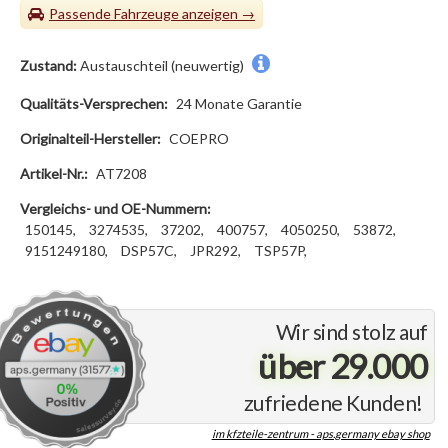
Passende Fahrzeuge
Zustand:
Austauschteil (neuwertig)
Qualitäts-Versprechen:
24 Monate Garantie
Originalteil-Hersteller:
COEPRO
Artikel-Nr.:
AT7208
Vergleichs- und OE-Nummern:
150145,
3274535,
37202,
400757,
4050250,
53872,
9151249180,
DSP57C,
JPR292,
TSP57P,
Wir sind stolz auf
über 29.000
zufriedene Kunden!
im kfzteile-zentrum - aps.germany ebay shop