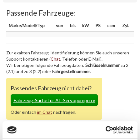
Passende Fahrzeuge:
Marke/Modell/Typ
von
bis
kW
PS
ccm
Zyl.
Zur exakten Fahrzeug-Identifizierung können Sie auch unseren
Support kontaktieren (
Chat
, Telefon oder E-Mail).
Wir benötigen folgende Fahrzeugdaten:
Schlüsselnummer
zu 2
(2.1) und zu 3 (2.2) oder
Fahrgestellnummer
.
Passendes Fahrzeug nicht dabei?
Fahrzeug-Suche für AT-Servopumpen
»
Oder einfach
im Chat
nachfragen.
Hersteller/EU Verantwortliche
Person