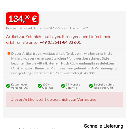
134,
€
00
Preise inkl. gesetzlicher MwSt.* -
Versand kostenlos**
Artikel zur Zeit nicht auf Lager. Ihren genauen Liefertermin
erfahren Sie unter
+49 (0)2541-84 83 601
Dieser Artikel ist ein
Austauschteil
, für das wir - wie bei einer Kiste
Mineralwasser - einen zusätzlichen Pfandwert berechnen. Bitte
beachten Sie die
Altteilkriterien
. Nach Rücksendung Ihres defekten
(Alt-)Teils, wird Ihnen der Pfandwert - umgehend nach Wareneingang
und -prüfung - erstattet. Der Pfandwert beträgt: 45,00 €
Kostenloser
100%
24 Monate
Bestellen
ohne
Versand (DE)
Qualität
Garantie
Registrierung
Dieser Artikel steht derzeit nicht zur Verfügung!