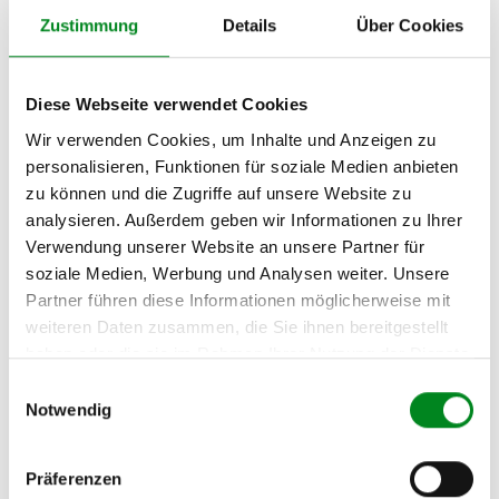
Zustimmung
Details
Über Cookies
Hersteller
Unternehmensname:
TMC Turbolader Manufaktur Coesfeld
Diese Webseite verwendet Cookies
Adresse:
Am Wasserturm 55, Coesfeld, NRW, 48653, DE
Wir verwenden Cookies, um Inhalte und Anzeigen zu
personalisieren, Funktionen für soziale Medien anbieten
E-Mail:
zu können und die Zugriffe auf unsere Website zu
info@tmc-turbo.de
analysieren. Außerdem geben wir Informationen zu Ihrer
Telefon:
Verwendung unserer Website an unsere Partner für
02541/8483601
soziale Medien, Werbung und Analysen weiter. Unsere
Partner führen diese Informationen möglicherweise mit
weiteren Daten zusammen, die Sie ihnen bereitgestellt
haben oder die sie im Rahmen Ihrer Nutzung der Dienste
Aufbereitungsprozess unserer
gesammelt haben.
Einwilligungsauswahl
Lenkgetriebe und Servopumpen
Notwendig
Präferenzen
Die Qualität und Lebensdauer eines überholten Lenkgetriebes ist