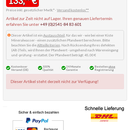
133,
€
Preise inkl. gesetzlicher MwSt.* -
Versand kostenlos**
Artikel zur Zeit nicht auf Lager. Ihren genauen Liefertermin
erfahren Sie unter
+49 (0)2541-84 83 601
Dieser Artikel ist ein
Austauschteil
, für das wir - wie bei einer Kiste
Mineralwasser - einen zusätzlichen Pfandwert berechnen. Bitte
beachten Sie die
Altteilkriterien
. Nach Rücksendung Ihres defekten
(Alt-)Teils, wird Ihnen der Pfandwert - umgehend nach Wareneingang
und -prüfung - erstattet. Der Pfandwert beträgt: 45,00 €
Kostenloser
100%
24 Monate
Bestellen
ohne
Versand (DE)
Qualität
Garantie
Registrierung
Dieser Artikel steht derzeit nicht zur Verfügung!