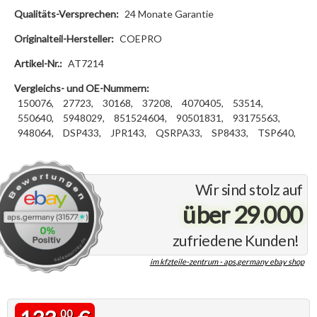
Qualitäts-Versprechen:
24 Monate Garantie
Originalteil-Hersteller:
COEPRO
Artikel-Nr.:
AT7214
Vergleichs- und OE-Nummern:
150076,
27723,
30168,
37208,
4070405,
53514,
550640,
5948029,
851524604,
90501831,
93175563,
948064,
DSP433,
JPR143,
QSRPA33,
SP8433,
TSP640,
Wir sind stolz auf
über 29.000
zufriedene Kunden!
im kfzteile-zentrum - aps.germany ebay shop
00