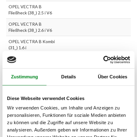
OPEL VECTRA B
Fließheck (38_) 2.5 i V6
OPEL VECTRA B
Fließheck (38_) 2.6 i V6
OPEL VECTRA B Kombi
(31_) 1.6 i
OPEL VECTRA B Kombi
(31_) 1.6 i 16V
OPEL VECTRA B Kombi
Zustimmung
Details
Über Cookies
(31_) 1.8 i 16V
OPEL VECTRA B Kombi
Diese Webseite verwendet Cookies
(31_) 2.0 i 16V
Wir verwenden Cookies, um Inhalte und Anzeigen zu
OPEL VECTRA B Kombi
personalisieren, Funktionen für soziale Medien anbieten
(31_) 2.2 i 16V
zu können und die Zugriffe auf unsere Website zu
OPEL VECTRA B Kombi
analysieren. Außerdem geben wir Informationen zu Ihrer
(31_) 2.5 i V6