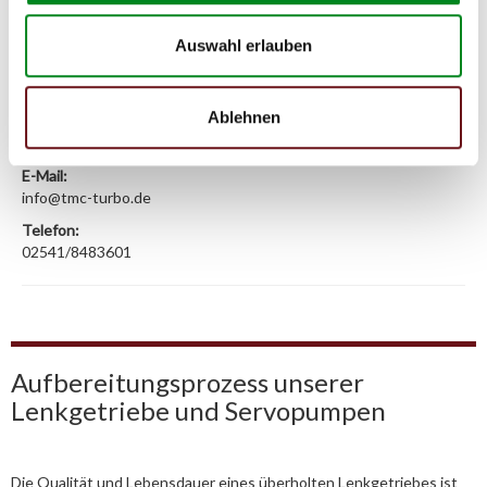
Hersteller
Auswahl erlauben
Unternehmensname:
TMC Turbolader Manufaktur Coesfeld
Ablehnen
Adresse:
Am Wasserturm 55, Coesfeld, NRW, 48653, DE
E-Mail:
info@tmc-turbo.de
Telefon:
02541/8483601
Aufbereitungsprozess unserer
Lenkgetriebe und Servopumpen
Die Qualität und Lebensdauer eines überholten Lenkgetriebes ist