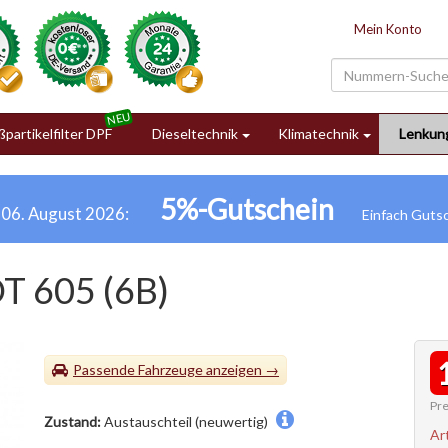
Mein Konto
partikelfilter DPF
Dieseltechnik
Klimatechnik
Lenkun
5%-Gutschein
h 06. August 2026:
 605 (6B)
Passende Fahrzeuge
Pre
Zustand:
Austauschteil (neuwertig)
Ar