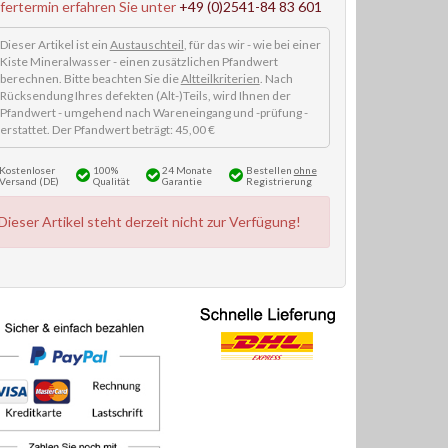
efertermin erfahren Sie unter
+49 (0)2541-84 83 601
Dieser Artikel ist ein
Austauschteil
, für das wir - wie bei einer
Kiste Mineralwasser - einen zusätzlichen Pfandwert
berechnen. Bitte beachten Sie die
Altteilkriterien
. Nach
Rücksendung Ihres defekten (Alt-)Teils, wird Ihnen der
Pfandwert - umgehend nach Wareneingang und -prüfung -
erstattet. Der Pfandwert beträgt: 45,00 €
Kostenloser
100%
24 Monate
Bestellen
ohne
Versand (DE)
Qualität
Garantie
Registrierung
Dieser Artikel steht derzeit nicht zur Verfügung!