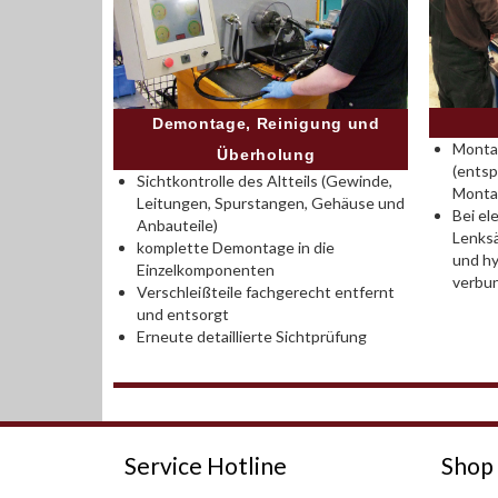
Demontage, Reinigung und
Montag
Überholung
(entsp
Sichtkontrolle des Altteils (Gewinde,
Monta
Leitungen, Spurstangen, Gehäuse und
Bei el
Anbauteile)
Lenksä
komplette Demontage in die
und hy
Einzelkomponenten
verbu
Verschleißteile fachgerecht entfernt
und entsorgt
Erneute detaillierte Sichtprüfung
Service Hotline
Shop 