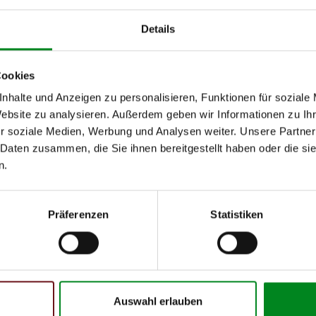
von
bis
k
Details
Cookies
nhalte und Anzeigen zu personalisieren, Funktionen für soziale
h unseren Support kontaktieren (
Chat
, Telefon oder E-Mail).
mmer
zu 2 (2.1) und zu 3 (2.2) oder
Fahrgestellnummer
.
Website zu analysieren. Außerdem geben wir Informationen zu I
r soziale Medien, Werbung und Analysen weiter. Unsere Partner
 Daten zusammen, die Sie ihnen bereitgestellt haben oder die s
n.
Präferenzen
Statistiken
 Person
Auswahl erlauben