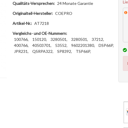
Li
Qualitäts-Versprechen:
24 Monate Garantie
Originalteil-Hersteller:
COEPRO
Artikel-Nr.:
AT7218
Vergleichs- und OE-Nummern:
100766,
150120,
3280501,
3280501,
37212,
400766,
40503701,
53552,
9602201380,
DSP66P,
JPR231,
QSRPA322,
SP8392,
TSP66P,