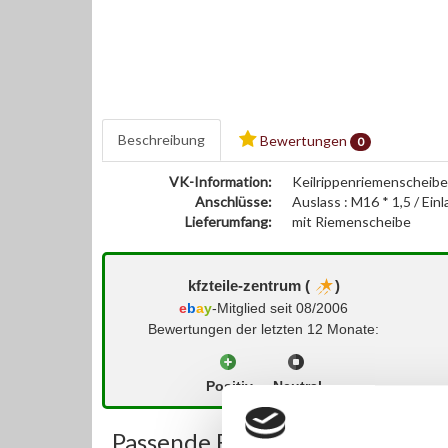
Beschreibung
Bewertungen
0
VK-Information:
Keilrippenriemenscheibe
Anschlüsse:
Auslass : M16 * 1,5 / Ei
Lieferumfang:
mit Riemenscheibe
kfzteile-zentrum (
)
e
b
a
y
-Mitglied seit 08/2006
Bewertungen der letzten 12 Monate:
Positiv
Neutral
Passende Fahrzeuge: