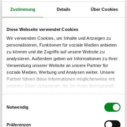
Person
Zustimmung
Details
Über Cookies
Hersteller
Unternehmensname:
TMC Turbolader Manufaktur Coesfeld
Diese Webseite verwendet Cookies
Adresse:
Wir verwenden Cookies, um Inhalte und Anzeigen zu
Am Wasserturm 55, Coesfeld, NRW, 48653, DE
personalisieren, Funktionen für soziale Medien anbieten
E-Mail:
zu können und die Zugriffe auf unsere Website zu
info@tmc-turbo.de
analysieren. Außerdem geben wir Informationen zu Ihrer
Telefon:
Verwendung unserer Website an unsere Partner für
02541/8483601
soziale Medien, Werbung und Analysen weiter. Unsere
Partner führen diese Informationen möglicherweise mit
weiteren Daten zusammen, die Sie ihnen bereitgestellt
haben oder die sie im Rahmen Ihrer Nutzung der Dienste
gesammelt haben.
Einwilligungsauswahl
Aufbereitungsprozess unserer
Notwendig
Lenkgetriebe und Servopumpen
Präferenzen