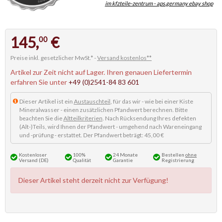
im kfzteile-zentrum - aps.germany ebay shop
145,
€
00
Preise inkl. gesetzlicher MwSt.* -
Versand kostenlos**
Artikel zur Zeit nicht auf Lager. Ihren genauen Liefertermin
erfahren Sie unter
+49 (0)2541-84 83 601
Dieser Artikel ist ein
Austauschteil
, für das wir - wie bei einer Kiste
Mineralwasser - einen zusätzlichen Pfandwert berechnen. Bitte
beachten Sie die
Altteilkriterien
. Nach Rücksendung Ihres defekten
(Alt-)Teils, wird Ihnen der Pfandwert - umgehend nach Wareneingang
und -prüfung - erstattet. Der Pfandwert beträgt: 45,00 €
Kostenloser
100%
24 Monate
Bestellen
ohne
Versand (DE)
Qualität
Garantie
Registrierung
Dieser Artikel steht derzeit nicht zur Verfügung!