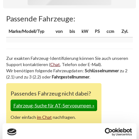
Passende Fahrzeuge:
Marke/Modell/Typ
von
bis
kW
PS
ccm
Zyl.
Zur exakten Fahrzeug-Identifizierung können Sie auch unseren
Support kontaktieren (
Chat
, Telefon oder E-Mail).
Wir benötigen folgende Fahrzeugdaten:
Schlüsselnummer
zu 2
(2.1) und zu 3 (2.2) oder
Fahrgestellnummer
.
Passendes Fahrzeug nicht dabei?
Fahrzeug-Suche für AT-Servopumpen
»
Oder einfach
im Chat
nachfragen.
Hersteller/EU Verantwortliche