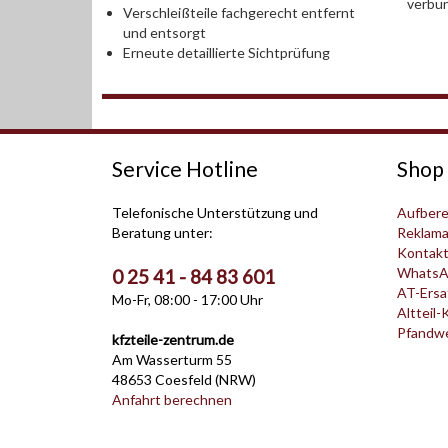
verbu
Verschleißteile fachgerecht entfernt
und entsorgt
Erneute detaillierte Sichtprüfung
Service Hotline
Shop 
Telefonische Unterstützung und
Aufbere
Beratung unter:
Reklama
Kontak
WhatsA
0 25 41 - 84 83 601
AT-Ersat
Mo-Fr, 08:00 - 17:00 Uhr
Altteil-
Pfandwer
kfzteile-zentrum.de
Am Wasserturm 55
48653 Coesfeld (NRW)
Anfahrt berechnen