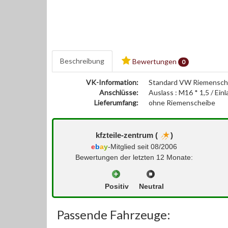
Beschreibung
Bewertungen
0
VK-Information:
Standard VW Riemensche
Anschlüsse:
Auslass : M16 * 1,5 / Einl
Lieferumfang:
ohne Riemenscheibe
kfzteile-zentrum (
)
e
b
a
y
-Mitglied seit 08/2006
Bewertungen der letzten 12 Monate:
Positiv
Neutral
Passende Fahrzeuge: