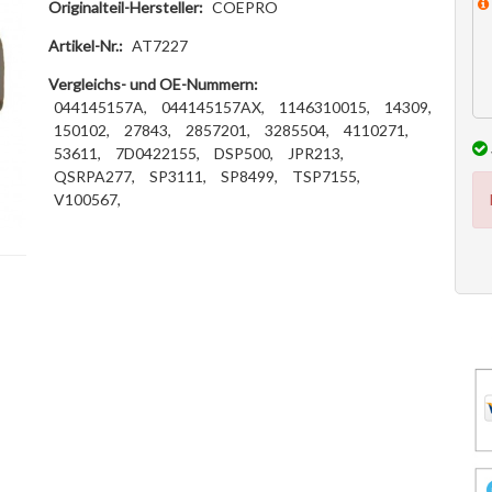
Originalteil-Hersteller:
COEPRO
Artikel-Nr.:
AT7227
Vergleichs- und OE-Nummern:
044145157A,
044145157AX,
1146310015,
14309,
150102,
27843,
2857201,
3285504,
4110271,
53611,
7D0422155,
DSP500,
JPR213,
QSRPA277,
SP3111,
SP8499,
TSP7155,
V100567,