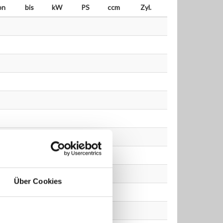
on
bis
kW
PS
ccm
Zyl.
Über Cookies