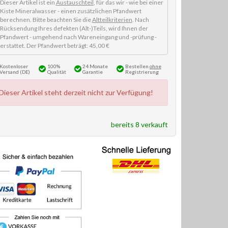
Dieser Artikel ist ein
Austauschteil
, für das wir - wie bei einer
Kiste Mineralwasser - einen zusätzlichen Pfandwert
berechnen. Bitte beachten Sie die
Altteilkriterien
. Nach
Rücksendung Ihres defekten (Alt-)Teils, wird Ihnen der
Pfandwert - umgehend nach Wareneingang und -prüfung -
erstattet. Der Pfandwert beträgt: 45,00 €
Kostenloser
100%
24 Monate
Bestellen
ohne
Versand (DE)
Qualität
Garantie
Registrierung
Dieser Artikel steht derzeit nicht zur Verfügung!
bereits 8 verkauft