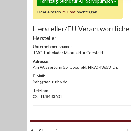
Fahrzeug-Suche für AT-Servopumpen
»
Oder einfach
im Chat
nachfragen.
Hersteller/EU Verantwortliche
Hersteller
Unternehmensname:
TMC Turbolader Manufaktur Coesfeld
Adresse:
Am Wasserturm 55, Coesfeld, NRW, 48653, DE
E-Mail:
info@tmc-turbo.de
Telefon:
02541/8483601