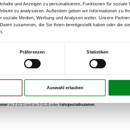
0XA) 2.5
nhalte und Anzeigen zu personalisieren, Funktionen für soziale
Website zu analysieren. Außerdem geben wir Informationen zu I
XA) 2.5 TDI
r soziale Medien, Werbung und Analysen weiter. Unsere Partner
 Daten zusammen, die Sie ihnen bereitgestellt haben oder die s
(70XD) 1.9 D
n.
(70XD) 1.9 TD
(70XD) 2.0
Präferenzen
Statistiken
(70XD) 2.4 D
(70XD) 2.5
70XD) 2.5 TDI
Auswahl erlauben
h unseren Support kontaktieren (
Chat
, Telefon oder E-Mail).
mmer
zu 2 (2.1) und zu 3 (2.2) oder
Fahrgestellnummer
.