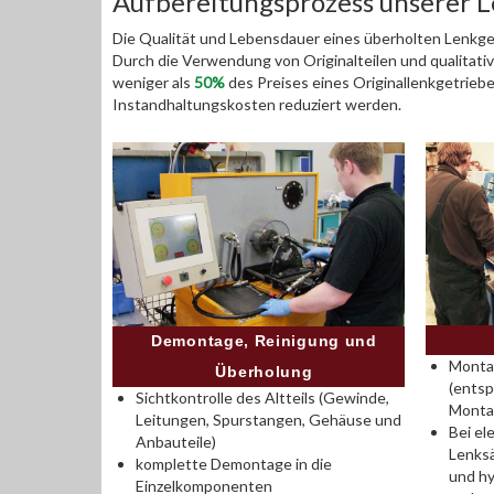
Aufbereitungsprozess unserer 
Die Qualität und Lebensdauer eines überholten Lenkget
Durch die Verwendung von Originalteilen und qualitativ
weniger als
50%
des Preises eines Originallenkgetrieb
Instandhaltungskosten reduziert werden.
Demontage, Reinigung und
Montag
Überholung
(entsp
Sichtkontrolle des Altteils (Gewinde,
Monta
Leitungen, Spurstangen, Gehäuse und
Bei el
Anbauteile)
Lenksä
komplette Demontage in die
und hy
Einzelkomponenten