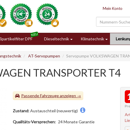
Mein Konto
partikelfilter DPF
Dieseltechnik
Klimatechnik
Lenkun
ungstechnik
AT-Servopumpen
Servopumpe VOLKSWAGEN TRA
WAGEN TRANSPORTER T4
Passende Fahrzeuge
Pre
Zustand:
Austauschteil (neuwertig)
Ar
Li
Qualitäts-Versprechen:
24 Monate Garantie