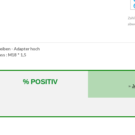
Zahl
abw
iben - Adapter hoch
ass : M18 * 1,5
% POSITIV
»
J