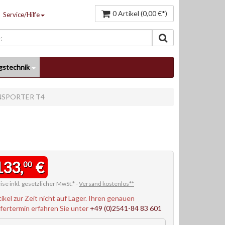
0 Artikel (0,00 €*)
Service/Hilfe
gstechnik
NSPORTER T4
133,
€
00
ise inkl. gesetzlicher MwSt.* -
Versand kostenlos**
tikel zur Zeit nicht auf Lager. Ihren genauen
efertermin erfahren Sie unter
+49 (0)2541-84 83 601