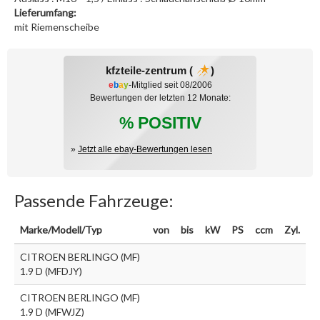
Lieferumfang:
mit Riemenscheibe
kfzteile-zentrum (
)
e
b
a
y
-Mitglied seit 08/2006
Bewertungen der letzten 12 Monate:
% POSITIV
»
Jetzt alle ebay-Bewertungen lesen
Passende Fahrzeuge:
Marke/Modell/Typ
von
bis
kW
PS
ccm
Zyl.
CITROEN BERLINGO (MF)
1.9 D (MFDJY)
CITROEN BERLINGO (MF)
1.9 D (MFWJZ)