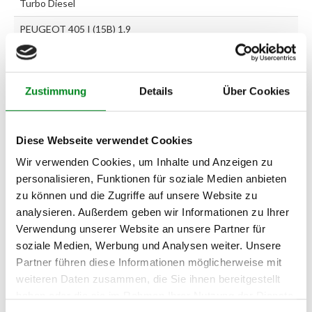
Turbo Diesel
PEUGEOT 405 I (15B) 1.9
PEUGEOT 405 I (15B) 1.9
Diesel
Zustimmung
Details
Über Cookies
PEUGEOT 405 I (15B) 1.9
Injection
PEUGEOT 405 I (15B) 1.9
Diese Webseite verwendet Cookies
SPort MI-16
Wir verwenden Cookies, um Inhalte und Anzeigen zu
PEUGEOT 405 I Kombi
personalisieren, Funktionen für soziale Medien anbieten
(15E) 1.8 TD
zu können und die Zugriffe auf unsere Website zu
analysieren. Außerdem geben wir Informationen zu Ihrer
PEUGEOT 405 I Kombi
(15E) 1.9
Verwendung unserer Website an unsere Partner für
soziale Medien, Werbung und Analysen weiter. Unsere
PEUGEOT 405 I Kombi
Partner führen diese Informationen möglicherweise mit
(15E) 1.9 D
weiteren Daten zusammen, die Sie ihnen bereitgestellt
PEUGEOT 405 II (4B) 1.9 D
haben oder die sie im Rahmen Ihrer Nutzung der Dienste