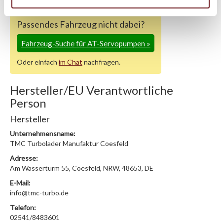
Passendes Fahrzeug nicht dabei?
Fahrzeug-Suche für AT-Servopumpen
»
Oder einfach
im Chat
nachfragen.
Hersteller/EU Verantwortliche
Person
Hersteller
Unternehmensname:
TMC Turbolader Manufaktur Coesfeld
Adresse:
Am Wasserturm 55, Coesfeld, NRW, 48653, DE
E-Mail:
info@tmc-turbo.de
Telefon:
02541/8483601