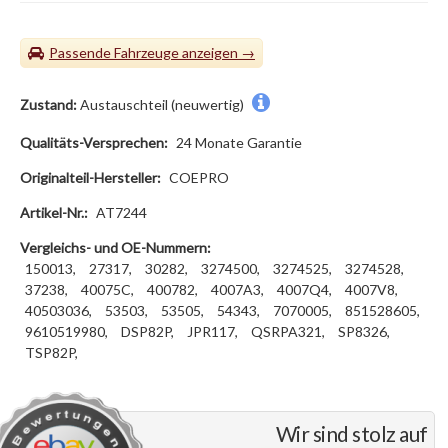
Passende Fahrzeuge
Zustand:
Austauschteil (neuwertig)
Qualitäts-Versprechen:
24 Monate Garantie
Originalteil-Hersteller:
COEPRO
Artikel-Nr.:
AT7244
Vergleichs- und OE-Nummern:
150013,
27317,
30282,
3274500,
3274525,
3274528,
37238,
40075C,
400782,
4007A3,
4007Q4,
4007V8,
40503036,
53503,
53505,
54343,
7070005,
851528605,
9610519980,
DSP82P,
JPR117,
QSRPA321,
SP8326,
TSP82P,
Wir sind stolz auf