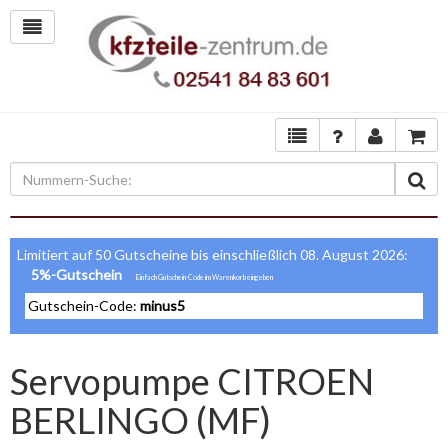
Limitiert auf 50 Gutscheine bis einschließlich 08. August 2026:
5%-Gutschein
Gutschein-Code:
minus5
Servopumpe CITROEN
BERLINGO (MF)