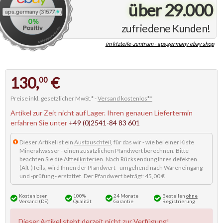
über 29.000
zufriedene Kunden!
im kfzteile-zentrum - aps.germany ebay shop
130,
€
00
Preise inkl. gesetzlicher MwSt.* -
Versand kostenlos**
Artikel zur Zeit nicht auf Lager. Ihren genauen Liefertermin
erfahren Sie unter
+49 (0)2541-84 83 601
Dieser Artikel ist ein
Austauschteil
, für das wir - wie bei einer Kiste
Mineralwasser - einen zusätzlichen Pfandwert berechnen. Bitte
beachten Sie die
Altteilkriterien
. Nach Rücksendung Ihres defekten
(Alt-)Teils, wird Ihnen der Pfandwert - umgehend nach Wareneingang
und -prüfung - erstattet. Der Pfandwert beträgt: 45,00 €
Kostenloser
100%
24 Monate
Bestellen
ohne
Versand (DE)
Qualität
Garantie
Registrierung
Dieser Artikel steht derzeit nicht zur Verfügung!