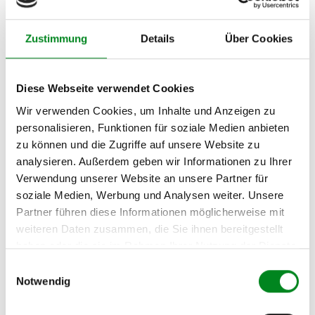
LANCIA LYBRA (839AX)
1.6 16V (839AXA1A)
Zustimmung
Details
Über Cookies
LANCIA LYBRA SW
(839BX) 1.6 16V
(839BXA1A)
Diese Webseite verwendet Cookies
LANCIA DEDRA Kombi
Wir verwenden Cookies, um Inhalte und Anzeigen zu
(835) 1.6 16V (835EI)
personalisieren, Funktionen für soziale Medien anbieten
zu können und die Zugriffe auf unsere Website zu
analysieren. Außerdem geben wir Informationen zu Ihrer
Zur exakten Fahrzeug-Identifizierung können Sie auch unseren
Support kontaktieren (
Chat
, Telefon oder E-Mail).
Verwendung unserer Website an unsere Partner für
Wir benötigen folgende Fahrzeugdaten:
Schlüsselnummer
zu 2
soziale Medien, Werbung und Analysen weiter. Unsere
(2.1) und zu 3 (2.2) oder
Fahrgestellnummer
.
Partner führen diese Informationen möglicherweise mit
weiteren Daten zusammen, die Sie ihnen bereitgestellt
Passendes Fahrzeug nicht dabei?
haben oder die sie im Rahmen Ihrer Nutzung der Dienste
gesammelt haben.
Einwilligungsauswahl
Fahrzeug-Suche für AT-Servopumpen
»
Notwendig
Oder einfach
im Chat
nachfragen.