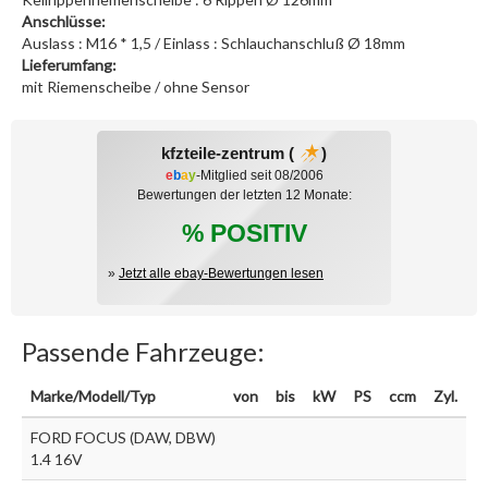
Anschlüsse:
Auslass : M16 * 1,5 / Einlass : Schlauchanschluß Ø 18mm
Lieferumfang:
mit Riemenscheibe / ohne Sensor
kfzteile-zentrum (
)
e
b
a
y
-Mitglied seit 08/2006
Bewertungen der letzten 12 Monate:
% POSITIV
»
Jetzt alle ebay-Bewertungen lesen
Passende Fahrzeuge:
Marke/Modell/Typ
von
bis
kW
PS
ccm
Zyl.
FORD FOCUS (DAW, DBW)
1.4 16V