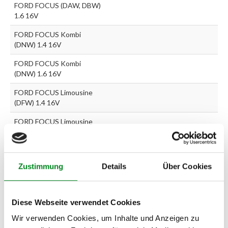
FORD FOCUS (DAW, DBW)
1.6 16V
FORD FOCUS Kombi
(DNW) 1.4 16V
FORD FOCUS Kombi
(DNW) 1.6 16V
FORD FOCUS Limousine
(DFW) 1.4 16V
FORD FOCUS Limousine
(DFW) 1.6 16V
Zustimmung
Details
Über Cookies
Zur exakten Fahrzeug-Identifizierung können Sie auch unseren
Support kontaktieren (
Chat
, Telefon oder E-Mail).
Wir benötigen folgende Fahrzeugdaten:
Schlüsselnummer
zu 2
(2.1) und zu 3 (2.2) oder
Fahrgestellnummer
.
Diese Webseite verwendet Cookies
Wir verwenden Cookies, um Inhalte und Anzeigen zu
Passendes Fahrzeug nicht dabei?