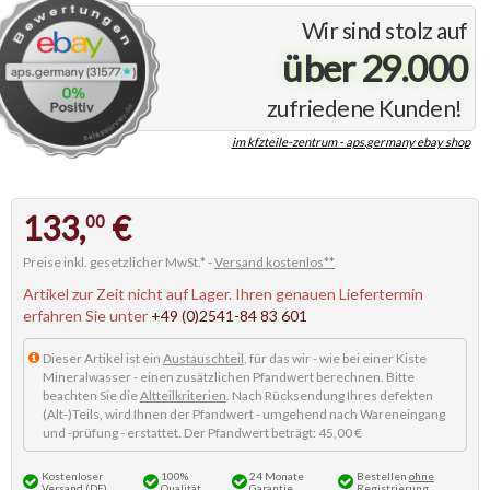
Wir sind stolz auf
über 29.000
zufriedene Kunden!
im kfzteile-zentrum - aps.germany ebay shop
133,
€
00
Preise inkl. gesetzlicher MwSt.* -
Versand kostenlos**
Artikel zur Zeit nicht auf Lager. Ihren genauen Liefertermin
erfahren Sie unter
+49 (0)2541-84 83 601
Dieser Artikel ist ein
Austauschteil
, für das wir - wie bei einer Kiste
Mineralwasser - einen zusätzlichen Pfandwert berechnen. Bitte
beachten Sie die
Altteilkriterien
. Nach Rücksendung Ihres defekten
(Alt-)Teils, wird Ihnen der Pfandwert - umgehend nach Wareneingang
und -prüfung - erstattet. Der Pfandwert beträgt: 45,00 €
Kostenloser
100%
24 Monate
Bestellen
ohne
Versand (DE)
Qualität
Garantie
Registrierung