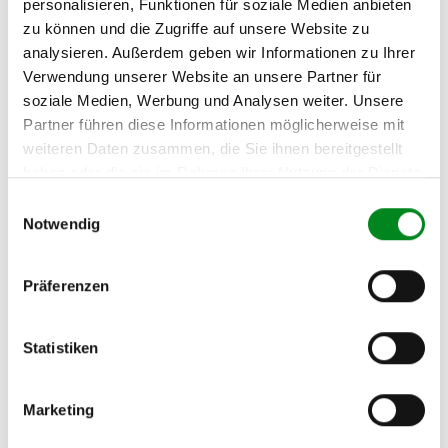
personalisieren, Funktionen für soziale Medien anbieten
zu können und die Zugriffe auf unsere Website zu
Fahrzeug-Suche für AT-Servopumpen
»
analysieren. Außerdem geben wir Informationen zu Ihrer
Oder einfach
im Chat
nachfragen.
Verwendung unserer Website an unsere Partner für
soziale Medien, Werbung und Analysen weiter. Unsere
Hersteller/EU Verantwortliche
Partner führen diese Informationen möglicherweise mit
Person
weiteren Daten zusammen, die Sie ihnen bereitgestellt
haben oder die sie im Rahmen Ihrer Nutzung der Dienste
Hersteller
gesammelt haben.
Einwilligungsauswahl
Unternehmensname:
Notwendig
TMC Turbolader Manufaktur Coesfeld
Adresse:
Am Wasserturm 55, Coesfeld, NRW, 48653, DE
Präferenzen
E-Mail:
info@tmc-turbo.de
Statistiken
Telefon:
02541/8483601
Marketing