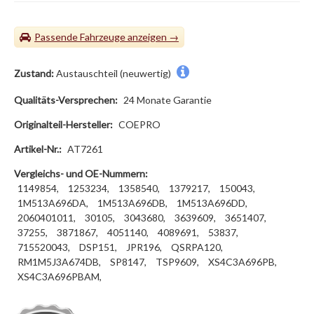
Passende Fahrzeuge
Zustand:
Austauschteil (neuwertig)
Qualitäts-Versprechen:
24 Monate Garantie
Originalteil-Hersteller:
COEPRO
Artikel-Nr.:
AT7261
Vergleichs- und OE-Nummern:
1149854,
1253234,
1358540,
1379217,
150043,
1M513A696DA,
1M513A696DB,
1M513A696DD,
2060401011,
30105,
3043680,
3639609,
3651407,
37255,
3871867,
4051140,
4089691,
53837,
715520043,
DSP151,
JPR196,
QSRPA120,
RM1M5J3A674DB,
SP8147,
TSP9609,
XS4C3A696PB,
XS4C3A696PBAM,