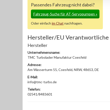
Passendes Fahrzeug nicht dabei?
Fahrzeug-Suche für AT-Servopumpen
»
Oder einfach
im Chat
nachfragen.
Hersteller/EU Verantwortliche
Hersteller
Unternehmensname:
TMC Turbolader Manufaktur Coesfeld
Adresse:
Am Wasserturm 55, Coesfeld, NRW, 48653, DE
E-Mail:
info@tmc-turbo.de
Telefon:
02541/8483601