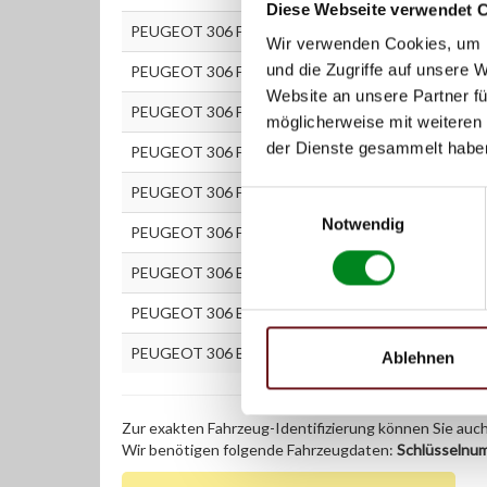
Diese Webseite verwendet 
PEUGEOT 306 Fließheck (7A, 7C, N3, N5) 1.8 D
Wir verwenden Cookies, um I
und die Zugriffe auf unsere 
PEUGEOT 306 Fließheck (7A, 7C, N3, N5) 1.9 D
Website an unsere Partner fü
PEUGEOT 306 Fließheck (7A, 7C, N3, N5) 1.9 DT
möglicherweise mit weiteren
der Dienste gesammelt habe
PEUGEOT 306 Fließheck (7A, 7C, N3, N5) 2.0 16V
PEUGEOT 306 Fließheck (7A, 7C, N3, N5) 2.0 S16
Einwilligungsauswahl
Notwendig
PEUGEOT 306 Fließheck (7A, 7C, N3, N5) 2.0 XSi
PEUGEOT 306 Break (7E, N3, N5) 1.9 D
PEUGEOT 306 Break (7E, N3, N5) 1.9 TD
PEUGEOT 306 Break (7E, N3, N5) 2.0
Ablehnen
Zur exakten Fahrzeug-Identifizierung können Sie auc
Wir benötigen folgende Fahrzeugdaten:
Schlüsselnu