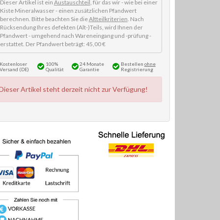
Dieser Artikel ist ein
Austauschteil
, für das wir - wie bei einer
Kiste Mineralwasser - einen zusätzlichen Pfandwert
berechnen. Bitte beachten Sie die
Altteilkriterien
. Nach
Rücksendung Ihres defekten (Alt-)Teils, wird Ihnen der
Pfandwert - umgehend nach Wareneingang und -prüfung -
erstattet. Der Pfandwert beträgt: 45,00 €
Kostenloser
100%
24 Monate
Bestellen
ohne
Versand (DE)
Qualität
Garantie
Registrierung
Dieser Artikel steht derzeit nicht zur Verfügung!