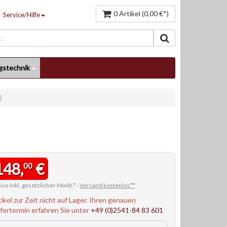
0 Artikel (0,00 €*)
Service/Hilfe
gstechnik
)
148,
€
00
ise inkl. gesetzlicher MwSt.* -
Versand kostenlos**
tikel zur Zeit nicht auf Lager. Ihren genauen
efertermin erfahren Sie unter
+49 (0)2541-84 83 601