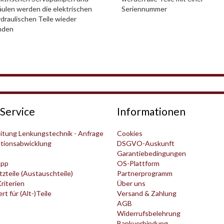
ulen werden die elektrischen
Seriennummer
draulischen Teile wieder
nden
Service
Informationen
itung Lenkungstechnik - Anfrage
Cookies
tionsabwicklung
DSGVO-Auskunft
t
Garantiebedingungen
pp
OS-Plattform
zteile (Austauschteile)
Partnerprogramm
Kriterien
Über uns
t für (Alt-)Teile
Versand & Zahlung
AGB
Widerrufsbelehrung
Bankverbindung