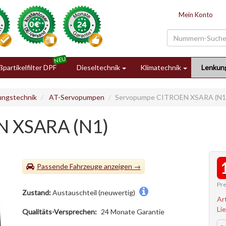
Mein Konto
partikelfilter DPF
Dieseltechnik
Klimatechnik
Lenkun
ungstechnik
AT-Servopumpen
Servopumpe CITROEN XSARA (N1
N XSARA (N1)
Passende Fahrzeuge
Pre
Zustand:
Austauschteil (neuwertig)
Ar
Li
Qualitäts-Versprechen:
24 Monate Garantie