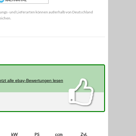
ungs- und Lieferarten können außerhalb von Deutschland
eichen.
etzt alle ebay-Bewertungen lesen
kW
PS
ccm
Zyl.