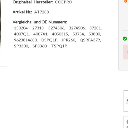
Originalteil-Hersteller:
COEPRO
Artikel-Nr.:
AT7288
Vergleichs- und OE-Nummern:
150204,
27313,
3274506,
3274506,
37281,
4007Q1,
4007X1,
4050315,
53754,
53800,
9623814680,
DSPQ1P,
JPR260,
QSRPA379,
SP3300,
SP8360,
TSPQ1P,