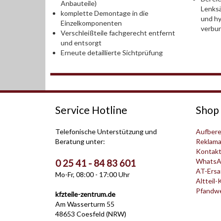
Anbauteile)
Lenksä
komplette Demontage in die
und hy
Einzelkomponenten
verbu
Verschleißteile fachgerecht entfernt
und entsorgt
Erneute detaillierte Sichtprüfung
Service Hotline
Shop 
Telefonische Unterstützung und
Aufbere
Beratung unter:
Reklama
Kontak
WhatsA
0 25 41 - 84 83 601
AT-Ersat
Mo-Fr, 08:00 - 17:00 Uhr
Altteil-
Pfandwer
kfzteile-zentrum.de
Am Wasserturm 55
48653 Coesfeld (NRW)