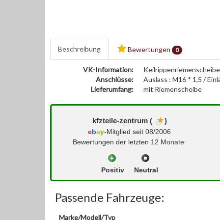
Beschreibung
Bewertungen
0
VK-Information:
Keilrippenriemenscheib
Anschlüsse:
Auslass : M16 * 1,5 / Ei
Lieferumfang:
mit Riemenscheibe
kfzteile-zentrum (
)
e
b
a
y
-Mitglied seit 08/2006
Bewertungen der letzten 12 Monate:
Positiv
Neutral
Passende Fahrzeuge:
Marke/Modell/Typ