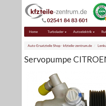
Home
Turbolader
Autoelektrik
Ruß
Auto-Ersatzteile Shop - kfzteile-zentrum.de
Lenk
Servopumpe CITROE