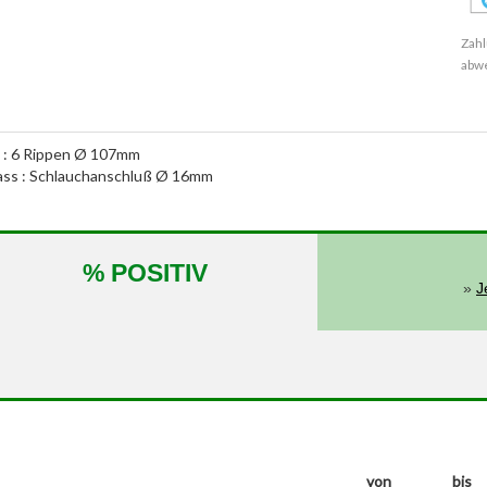
Zahl
abw
e : 6 Rippen Ø 107mm
nlass : Schlauchanschluß Ø 16mm
% POSITIV
»
J
von
bis