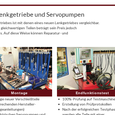
Lenkgetriebe und Servopumpen
riebes ist mit denen eines neuen Lenkgetriebes vergleichbar.
 gleichwertigen Teilen beträgt sein Preis jedoch
es. Auf diese Weise können Reparatur- und
Montage
Endfunktionstest
e neuer Verschleißteile
100%-Prüfung auf Testmaschine
rechenden Hersteller-
Erstellung von Prüfprotokollen
geanleitungen)
Nach der erfolgreichen Testpha
ektrischen Servopumpen und
werden alle Teile mit einer