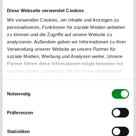
PEUGEOT 306 (7B, N3, N5)
1.8 ST
Diese Webseite verwendet Cookies
Wir verwenden Cookies, um Inhalte und Anzeigen zu
PEUGEOT 306 Cabrio (7D,
N3, N5) 1.8
personalisieren, Funktionen für soziale Medien anbieten
zu können und die Zugriffe auf unsere Website zu
PEUGEOT 306 Cabrio (7D,
analysieren. Außerdem geben wir Informationen zu Ihrer
N3, N5) 1.8 16V
Verwendung unserer Website an unsere Partner für
PEUGEOT 306 Fließheck
soziale Medien, Werbung und Analysen weiter. Unsere
(7A, 7C, N3, N5) 1.8
Partner führen diese Informationen möglicherweise mit
weiteren Daten zusammen, die Sie ihnen bereitgestellt
PEUGEOT 306 Fließheck
(7A, 7C, N3, N5) 1.8 16V
haben oder die sie im Rahmen Ihrer Nutzung der Dienste
gesammelt haben.
Einwilligungsauswahl
PEUGEOT 306 Break (7E,
Notwendig
N3, N5) 1.8
PEUGEOT 306 Break (7E,
Präferenzen
N3, N5) 1.8 16V
PEUGEOT PARTNER
Combispace (5F) 1.8
Statistiken