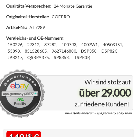
Qualitäts-Versprechen:
24 Monate Garantie
Originalteil-Hersteller:
COEPRO
Artikel-Nr.:
AT7289
Vergleichs- und OE-Nummern:
150226,
27312,
37282,
4007R3,
4007W1,
40503151,
53898,
851528605,
9627146880,
DSP358,
DSP82C,
JPR217,
QSRPA375,
SP8358,
TSPR3P,
Wir sind stolz auf
über 29.000
zufriedene Kunden!
im kfzteile-zentrum - aps.germany ebay shop
00