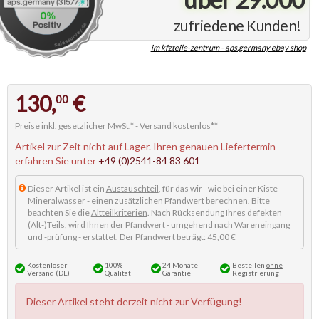
zufriedene Kunden!
im kfzteile-zentrum - aps.germany ebay shop
130,
€
00
Preise inkl. gesetzlicher MwSt.* -
Versand kostenlos**
Artikel zur Zeit nicht auf Lager. Ihren genauen Liefertermin
erfahren Sie unter
+49 (0)2541-84 83 601
Dieser Artikel ist ein
Austauschteil
, für das wir - wie bei einer Kiste
Mineralwasser - einen zusätzlichen Pfandwert berechnen. Bitte
beachten Sie die
Altteilkriterien
. Nach Rücksendung Ihres defekten
(Alt-)Teils, wird Ihnen der Pfandwert - umgehend nach Wareneingang
und -prüfung - erstattet. Der Pfandwert beträgt: 45,00 €
Kostenloser
100%
24 Monate
Bestellen
ohne
Versand (DE)
Qualität
Garantie
Registrierung
Dieser Artikel steht derzeit nicht zur Verfügung!