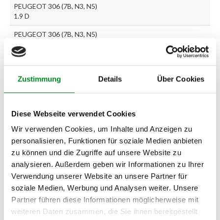
PEUGEOT 306 (7B, N3, N5)
1.9 D
PEUGEOT 306 (7B, N3, N5)
1.9 SLD
PEUGEOT 306 (7B, N3, N5)
1.9 SRDT
Zustimmung
Details
Über Cookies
PEUGEOT 306 Fließheck
(7A, 7C, N3, N5) 1.9 D
Diese Webseite verwendet Cookies
PEUGEOT 306 Fließheck
(7A, 7C, N3, N5) 1.9 DT
Wir verwenden Cookies, um Inhalte und Anzeigen zu
personalisieren, Funktionen für soziale Medien anbieten
PEUGEOT 306 Break (7E,
zu können und die Zugriffe auf unsere Website zu
N3, N5) 1.9 D
analysieren. Außerdem geben wir Informationen zu Ihrer
PEUGEOT 306 Break (7E,
Verwendung unserer Website an unsere Partner für
N3, N5) 1.9 TD
soziale Medien, Werbung und Analysen weiter. Unsere
Partner führen diese Informationen möglicherweise mit
weiteren Daten zusammen, die Sie ihnen bereitgestellt
Zur exakten Fahrzeug-Identifizierung können Sie auch unseren