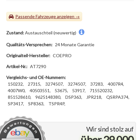
Passende Fahrzeuge
Zustand:
Austauschteil (neuwertig)
Qualitäts-Versprechen:
24 Monate Garantie
Originalteil-Hersteller:
COEPRO
Artikel-Nr.:
AT7290
Vergleichs- und OE-Nummern:
150232,
27315,
3274507,
3274507,
37283,
4007R4,
4007W0,
40503551,
53675,
53917,
715520232,
851528610,
9625148380,
DSP363,
JPR218,
QSRPA374,
SP3417,
SP8363,
TSPR4P,
Wir sind stolz auf
über 29.000