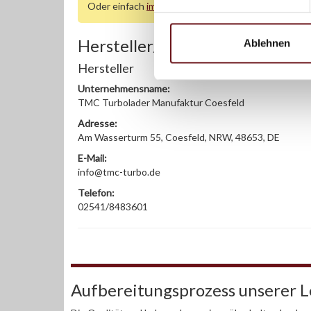
Oder einfach
im Chat
nachfragen.
Hersteller/EU Verantwortliche
Ablehnen
Hersteller
Unternehmensname:
TMC Turbolader Manufaktur Coesfeld
Adresse:
Am Wasserturm 55, Coesfeld, NRW, 48653, DE
E-Mail:
info@tmc-turbo.de
Telefon:
02541/8483601
Aufbereitungsprozess unserer 