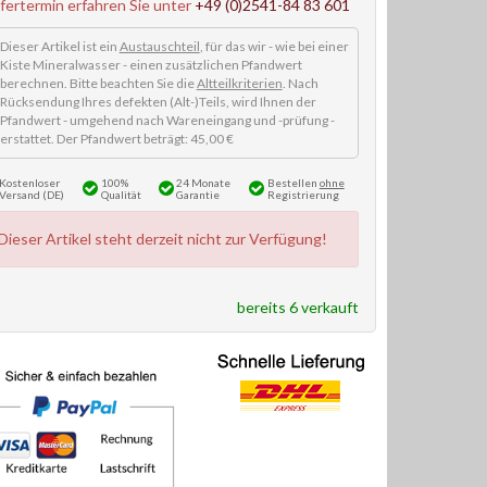
efertermin erfahren Sie unter
+49 (0)2541-84 83 601
Dieser Artikel ist ein
Austauschteil
, für das wir - wie bei einer
Kiste Mineralwasser - einen zusätzlichen Pfandwert
berechnen. Bitte beachten Sie die
Altteilkriterien
. Nach
Rücksendung Ihres defekten (Alt-)Teils, wird Ihnen der
Pfandwert - umgehend nach Wareneingang und -prüfung -
erstattet. Der Pfandwert beträgt: 45,00 €
Kostenloser
100%
24 Monate
Bestellen
ohne
Versand (DE)
Qualität
Garantie
Registrierung
Dieser Artikel steht derzeit nicht zur Verfügung!
bereits 6 verkauft