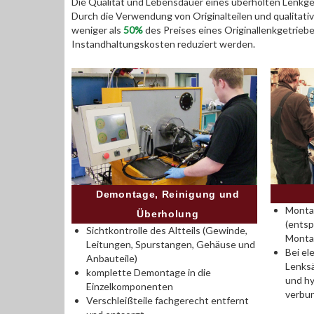
Die Qualität und Lebensdauer eines überholten Lenkget
Durch die Verwendung von Originalteilen und qualitativ
weniger als
50%
des Preises eines Originallenkgetrieb
Instandhaltungskosten reduziert werden.
Demontage, Reinigung und
Montag
Überholung
(entsp
Sichtkontrolle des Altteils (Gewinde,
Monta
Leitungen, Spurstangen, Gehäuse und
Bei el
Anbauteile)
Lenksä
komplette Demontage in die
und hy
Einzelkomponenten
verbu
Verschleißteile fachgerecht entfernt