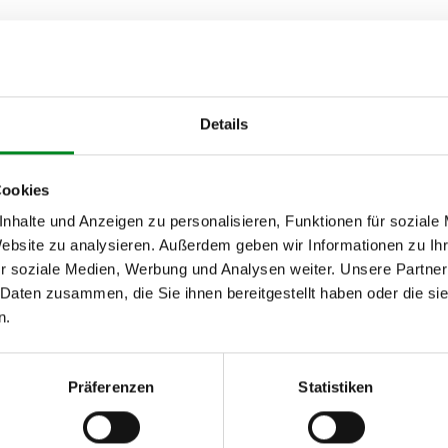
von
Details
MBRHY, MCRHY)
Cookies
nhalte und Anzeigen zu personalisieren, Funktionen für soziale
Website zu analysieren. Außerdem geben wir Informationen zu I
r soziale Medien, Werbung und Analysen weiter. Unsere Partner
 Daten zusammen, die Sie ihnen bereitgestellt haben oder die s
h unseren Support kontaktieren (
Chat
, Telefon oder E-Mail).
n.
mmer
zu 2 (2.1) und zu 3 (2.2) oder
Fahrgestellnummer
.
Präferenzen
Statistiken