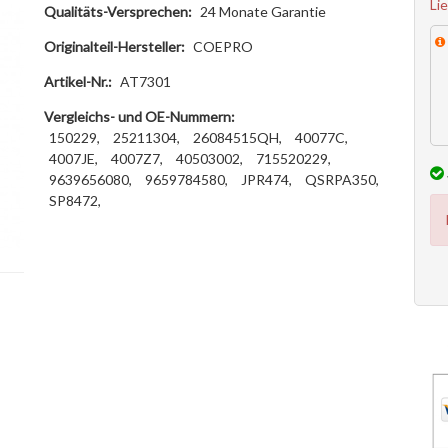
Li
Qualitäts-Versprechen:
24 Monate Garantie
Originalteil-Hersteller:
COEPRO
Artikel-Nr.:
AT7301
Vergleichs- und OE-Nummern:
150229,
25211304,
26084515QH,
40077C,
4007JE,
4007Z7,
40503002,
715520229,
9639656080,
9659784580,
JPR474,
QSRPA350,
SP8472,