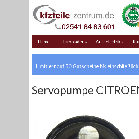
Home
Turbolader
Autoelektrik
Ruß
Limitiert auf 50 Gutscheine bis einschließlic
Servopumpe CITROE