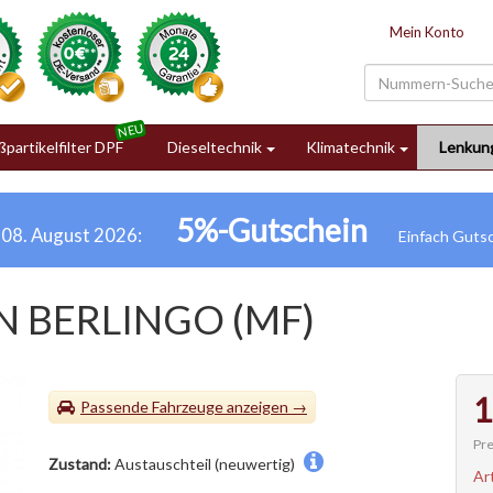
Mein Konto
partikelfilter DPF
Dieseltechnik
Klimatechnik
Lenkun
5%-Gutschein
h 08. August 2026:
N BERLINGO (MF)
1
Passende Fahrzeuge
Pre
Zustand:
Austauschteil (neuwertig)
Ar