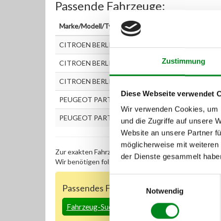
Passende Fahrzeuge:
Marke/Modell/Typ
CITROEN BERLINGO (MF) 2.0 HDi (MFRHY)
Zustimmung
CITROEN BERLINGO Kastenwagen (M_) 2.0 HDi (
CITROEN BERLINGO Kasten (M_) 2.0 HDI 90 4WD
Diese Webseite verwendet 
PEUGEOT PARTNER (5F, 5) 2.0 HDi
Wir verwenden Cookies, um I
PEUGEOT PARTNER Kasten (5) 2.0 HDi
und die Zugriffe auf unsere 
Website an unsere Partner fü
möglicherweise mit weiteren
Zur exakten Fahrzeug-Identifizierung können Sie auc
der Dienste gesammelt habe
Wir benötigen folgende Fahrzeugdaten:
Schlüsselnu
Einwilligungsauswahl
Passendes Fahrzeug nicht dabei?
Notwendig
Fahrzeug-Suche für AT-Servopumpen
»