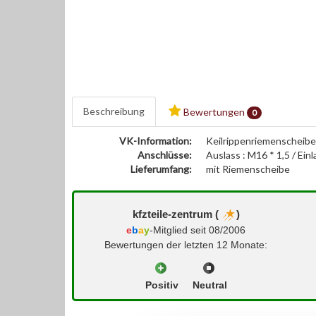
Beschreibung
Bewertungen
0
VK-Information:
Keilrippenriemenscheib
Anschlüsse:
Auslass : M16 * 1,5 / Ei
Lieferumfang:
mit Riemenscheibe
kfzteile-zentrum (
)
e
b
a
y
-Mitglied seit 08/2006
Bewertungen der letzten 12 Monate:
Positiv
Neutral