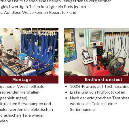
riebes ist mit denen eines neuen Lenkgetriebes vergleichbar.
 gleichwertigen Teilen beträgt sein Preis jedoch
es. Auf diese Weise können Reparatur- und
Montage
Endfunktionstest
e neuer Verschleißteile
100%-Prüfung auf Testmaschine
rechenden Hersteller-
Erstellung von Prüfprotokollen
geanleitungen)
Nach der erfolgreichen Testpha
ektrischen Servopumpen und
werden alle Teile mit einer
ulen werden die elektrischen
Seriennummer
draulischen Teile wieder
nden