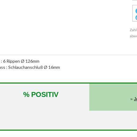
Zahl
abw
e : 6 Rippen Ø 126mm
nlass : Schlauchanschluß Ø 16mm
% POSITIV
»
J