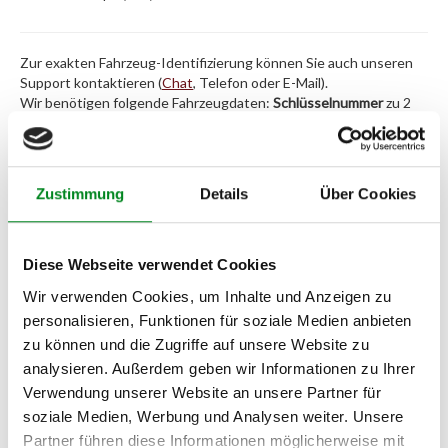
Zur exakten Fahrzeug-Identifizierung können Sie auch unseren
Support kontaktieren (
Chat
, Telefon oder E-Mail).
Wir benötigen folgende Fahrzeugdaten:
Schlüsselnummer
zu 2
(2.1) und zu 3 (2.2) oder
Fahrgestellnummer
.
Passendes Fahrzeug nicht dabei?
Zustimmung
Details
Über Cookies
Fahrzeug-Suche für AT-Servopumpen
»
Oder einfach
im Chat
nachfragen.
Diese Webseite verwendet Cookies
Wir verwenden Cookies, um Inhalte und Anzeigen zu
Hersteller/EU Verantwortliche
personalisieren, Funktionen für soziale Medien anbieten
Person
zu können und die Zugriffe auf unsere Website zu
Hersteller
analysieren. Außerdem geben wir Informationen zu Ihrer
Verwendung unserer Website an unsere Partner für
Unternehmensname:
soziale Medien, Werbung und Analysen weiter. Unsere
TMC Turbolader Manufaktur Coesfeld
Partner führen diese Informationen möglicherweise mit
Adresse: