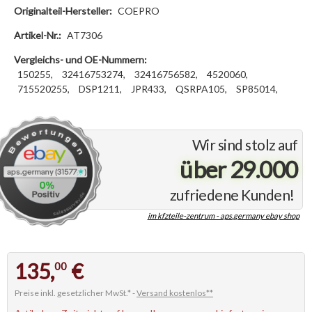
Originalteil-Hersteller:
COEPRO
Artikel-Nr.:
AT7306
Vergleichs- und OE-Nummern:
150255,
32416753274,
32416756582,
4520060,
715520255,
DSP1211,
JPR433,
QSRPA105,
SP85014,
Wir sind stolz auf
über 29.000
zufriedene Kunden!
im kfzteile-zentrum - aps.germany ebay shop
135,
€
00
Preise inkl. gesetzlicher MwSt.* -
Versand kostenlos**