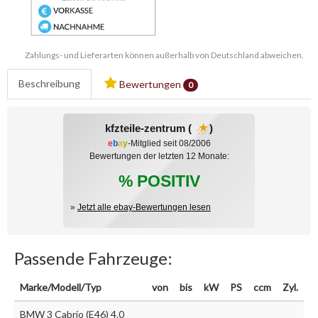
Zahlungs- und Lieferarten können außerhalb von Deutschland abweichen.
Beschreibung
Bewertungen
0
kfzteile-zentrum (
)
e
b
a
y
-Mitglied seit 08/2006
Bewertungen der letzten 12 Monate:
% POSITIV
»
Jetzt alle ebay-Bewertungen lesen
Passende Fahrzeuge:
Marke/Modell/Typ
von
bis
kW
PS
ccm
Zyl.
BMW 3 Cabrio (E46) 4.0