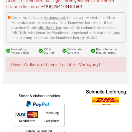
Artikel zur Zeit nicht auf Lager. Ihren genauen Liefertermin
erfahren Sie unter
+49 (0)2541-84 83 601
Dieser Artikel ist ein
Austauschteil
, für das wir - wie bei einer Kiste
Mineralwasser - einen zusätzlichen Pfandwert berechnen. Bitte
beachten Sie die
Altteilkriterien
. Nach Rücksendung Ihres defekten
(Alt-)Teils, wird Ihnen der Pfandwert - umgehend nach Wareneingang
und -prüfung - erstattet. Der Pfandwert beträgt: 45,00 €
Kostenloser
100%
24 Monate
Bestellen
ohne
Versand (DE)
Qualität
Garantie
Registrierung
Dieser Artikel steht derzeit nicht zur Verfügung!