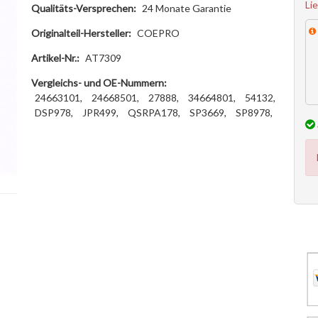
Li
Qualitäts-Versprechen:
24 Monate Garantie
Originalteil-Hersteller:
COEPRO
Artikel-Nr.:
AT7309
Vergleichs- und OE-Nummern:
24663101,
24668501,
27888,
34664801,
54132,
DSP978,
JPR499,
QSRPA178,
SP3669,
SP8978,