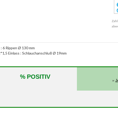
Zahl
abw
 : 6 Rippen Ø 130 mm
2*1,5 Einlass : Schlauchanschluß Ø 19mm
% POSITIV
»
J