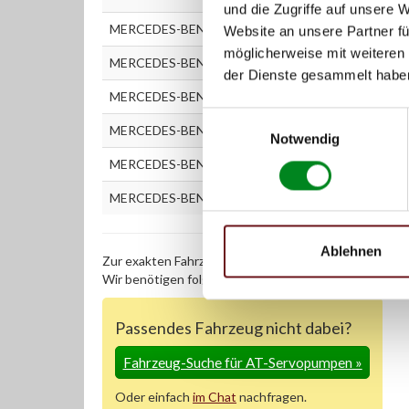
und die Zugriffe auf unsere 
MERCEDES-BENZ E-CLASS Kombi (S211) E 280 T CD
Website an unsere Partner fü
möglicherweise mit weiteren
MERCEDES-BENZ E-CLASS Kombi (S211) E 320 T CD
der Dienste gesammelt habe
MERCEDES-BENZ E-CLASS Kombi (S211) E 320 T CD
Einwilligungsauswahl
MERCEDES-BENZ E-CLASS Limousine (W211) E 200 
Notwendig
MERCEDES-BENZ E-CLASS Limousine (W211) E 220 
MERCEDES-BENZ E-CLASS Limousine (W211) E 270 
Ablehnen
Zur exakten Fahrzeug-Identifizierung können Sie auc
Wir benötigen folgende Fahrzeugdaten:
Schlüsselnu
Passendes Fahrzeug nicht dabei?
Fahrzeug-Suche für AT-Servopumpen
»
Oder einfach
im Chat
nachfragen.