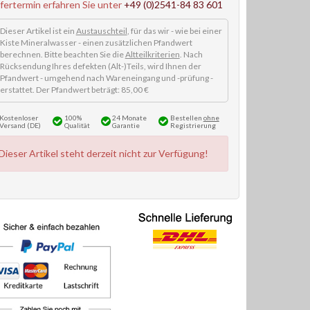
efertermin erfahren Sie unter
+49 (0)2541-84 83 601
Dieser Artikel ist ein
Austauschteil
, für das wir - wie bei einer
Kiste Mineralwasser - einen zusätzlichen Pfandwert
berechnen. Bitte beachten Sie die
Altteilkriterien
. Nach
Rücksendung Ihres defekten (Alt-)Teils, wird Ihnen der
Pfandwert - umgehend nach Wareneingang und -prüfung -
erstattet. Der Pfandwert beträgt: 85,00 €
Kostenloser
100%
24 Monate
Bestellen
ohne
Versand (DE)
Qualität
Garantie
Registrierung
Dieser Artikel steht derzeit nicht zur Verfügung!