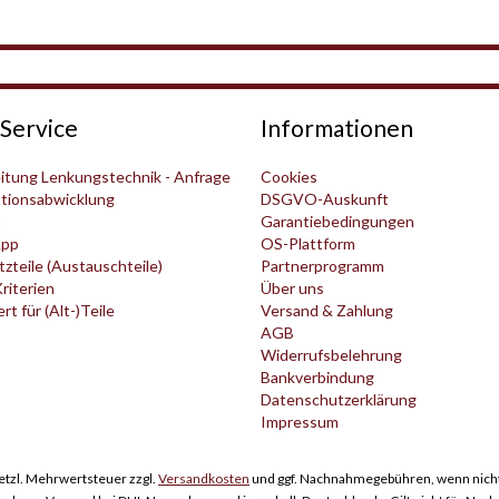
Service
Informationen
itung Lenkungstechnik - Anfrage
Cookies
tionsabwicklung
DSGVO-Auskunft
t
Garantiebedingungen
pp
OS-Plattform
zteile (Austauschteile)
Partnerprogramm
Kriterien
Über uns
t für (Alt-)Teile
Versand & Zahlung
AGB
Widerrufsbelehrung
Bankverbindung
Datenschutzerklärung
Impressum
esetzl. Mehrwertsteuer zzgl.
Versandkosten
und ggf. Nachnahmegebühren, wenn nicht