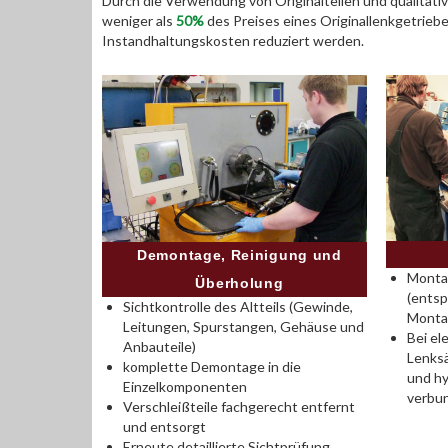
Durch die Verwendung von Originalteilen und qualitativ
weniger als
50%
des Preises eines Originallenkgetrieb
Instandhaltungskosten reduziert werden.
Demontage, Reinigung und
Montag
Überholung
(entsp
Sichtkontrolle des Altteils (Gewinde,
Monta
Leitungen, Spurstangen, Gehäuse und
Bei el
Anbauteile)
Lenksä
komplette Demontage in die
und hy
Einzelkomponenten
verbu
Verschleißteile fachgerecht entfernt
und entsorgt
Erneute detaillierte Sichtprüfung