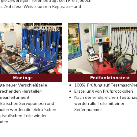
 gleichwertigen Teilen beträgt sein Preis jedoch
es. Auf diese Weise können Reparatur- und
Montage
Endfunktionstest
e neuer Verschleißteile
100%-Prüfung auf Testmaschine
rechenden Hersteller-
Erstellung von Prüfprotokollen
geanleitungen)
Nach der erfolgreichen Testpha
ektrischen Servopumpen und
werden alle Teile mit einer
ulen werden die elektrischen
Seriennummer
draulischen Teile wieder
nden