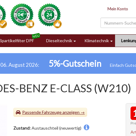
Mein Konto
partikelfilter DPF
Dieseltechnik
Klimatechnik
Lenkun
5%-Gutschein
h 06. August 2026:
ES-BENZ E-CLASS (W210)
Passende Fahrzeuge
Pre
Zustand:
Austauschteil (neuwertig)
Ar