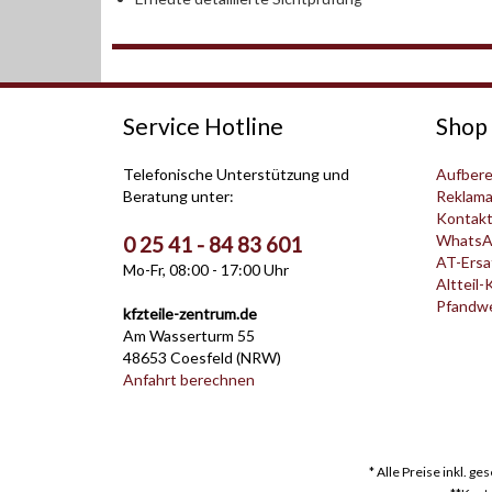
Service Hotline
Shop 
Telefonische Unterstützung und
Aufbere
Beratung unter:
Reklama
Kontak
WhatsA
0 25 41 - 84 83 601
AT-Ersat
Mo-Fr, 08:00 - 17:00 Uhr
Altteil-
Pfandwer
kfzteile-zentrum.de
Am Wasserturm 55
48653 Coesfeld (NRW)
Anfahrt berechnen
* Alle Preise inkl. g