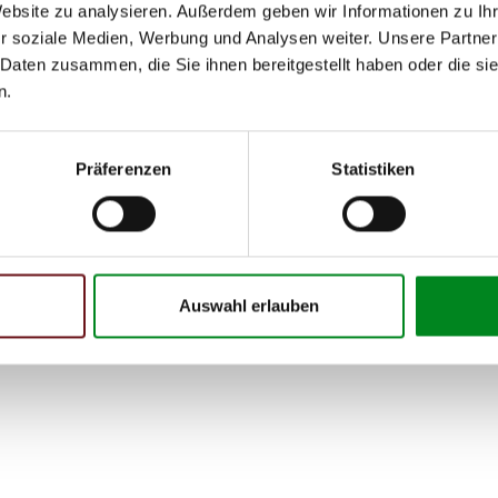
Website zu analysieren. Außerdem geben wir Informationen zu I
I (211.223)
r soziale Medien, Werbung und Analysen weiter. Unsere Partner
 Daten zusammen, die Sie ihnen bereitgestellt haben oder die s
I (211.222)
n.
I (211.226)
CDI (211.004)
Präferenzen
Statistiken
CDI (211.006)
CDI (211.016)
Auswahl erlauben
h unseren Support kontaktieren (
Chat
, Telefon oder E-Mail).
mmer
zu 2 (2.1) und zu 3 (2.2) oder
Fahrgestellnummer
.