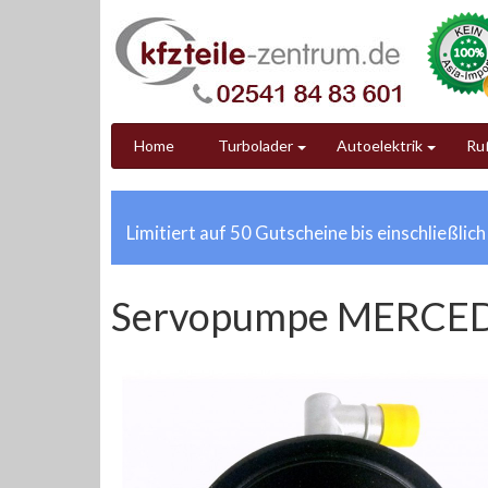
Home
Turbolader
Autoelektrik
Ruß
Limitiert auf 50 Gutscheine bis einschließlic
Servopumpe MERCED