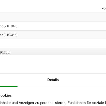
vo
r (210.045)
r (210.048)
10.235)
mpressor (210.245)
mpressor (210.248)
10.237)
Details
I (211.206)
Cookies
I (211.208)
nhalte und Anzeigen zu personalisieren, Funktionen für soziale
I (211.216)