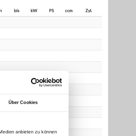
n
bis
kW
PS
ccm
Zyl.
Über Cookies
 Medien anbieten zu können