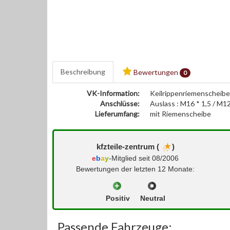
Beschreibung
Bewertungen
0
VK-Information:
Keilrippenriemenscheibe
Anschlüsse:
Auslass : M16 * 1,5 / M1
Lieferumfang:
mit Riemenscheibe
kfzteile-zentrum (
)
e
b
a
y
-Mitglied seit 08/2006
Bewertungen der letzten 12 Monate:
Positiv
Neutral
Passende Fahrzeuge: