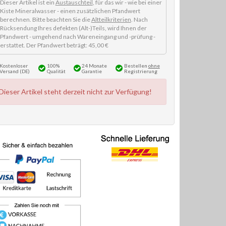
Dieser Artikel ist ein
Austauschteil
, für das wir - wie bei einer
Kiste Mineralwasser - einen zusätzlichen Pfandwert
berechnen. Bitte beachten Sie die
Altteilkriterien
. Nach
Rücksendung Ihres defekten (Alt-)Teils, wird Ihnen der
Pfandwert - umgehend nach Wareneingang und -prüfung -
erstattet. Der Pfandwert beträgt: 45,00 €
Kostenloser
100%
24 Monate
Bestellen
ohne
Versand (DE)
Qualität
Garantie
Registrierung
Dieser Artikel steht derzeit nicht zur Verfügung!