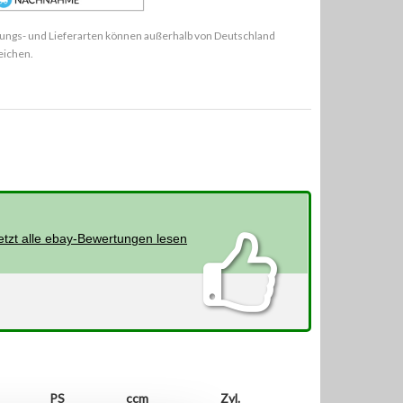
ungs- und Lieferarten können außerhalb von Deutschland
eichen.
etzt alle ebay-Bewertungen lesen
PS
ccm
Zyl.