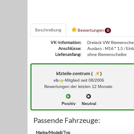
Beschreibung
Bewertungen
0
VK-Information:
Dreieck VW Riemenschei
Anschlüsse:
Auslass : M16 * 1,5 / Einl
Lieferumfang:
ohne Riemenscheibe
kfzteile-zentrum (
)
e
b
a
y
-Mitglied seit 08/2006
Bewertungen der letzten 12 Monate:
Positiv
Neutral
Passende Fahrzeuge:
Marke/Modell/Typ