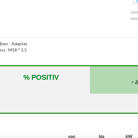
Zahl
abw
ben - Adapter
ass : M18 * 1,5
% POSITIV
»
J
von
bis
kW