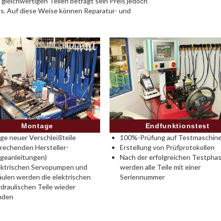
 gleichwertigen Teilen beträgt sein Preis jedoch
es. Auf diese Weise können Reparatur- und
Montage
Endfunktionstest
e neuer Verschleißteile
100%-Prüfung auf Testmaschine
rechenden Hersteller-
Erstellung von Prüfprotokollen
geanleitungen)
Nach der erfolgreichen Testpha
ektrischen Servopumpen und
werden alle Teile mit einer
ulen werden die elektrischen
Seriennummer
draulischen Teile wieder
nden