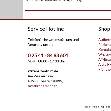
Service Hotline
Shop 
Telefonische Unterstützung und
Aufbere
Beratung unter:
Reklama
Kontak
WhatsA
0 25 41 - 84 83 601
AT-Ersat
Mo-Fr, 08:00 - 17:00 Uhr
Altteil-
Pfandwer
kfzteile-zentrum.de
Am Wasserturm 55
48653 Coesfeld (NRW)
Anfahrt berechnen
* Alle Preise inkl. g