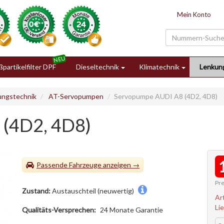
Mein Konto
partikelfilter DPF
Dieseltechnik
Klimatechnik
Lenkun
ungstechnik
AT-Servopumpen
Servopumpe AUDI A8 (4D2, 4D8)
(4D2, 4D8)
Passende Fahrzeuge
Pre
Zustand:
Austauschteil (neuwertig)
Ar
Li
Qualitäts-Versprechen:
24 Monate Garantie