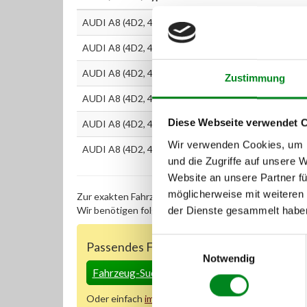
AUDI A8 (4D2, 4D8) 2.8
AUDI A8 (4D2, 4D8) 3.7
AUDI A8 (4D2, 4D8) 4.2
Zustimmung
AUDI A8 (4D2, 4D8) S 8
Diese Webseite verwendet 
AUDI A8 (4D2, 4D8) 2.8
Wir verwenden Cookies, um I
AUDI A8 (4D2, 4D8) 2.8 quattro
und die Zugriffe auf unsere 
Website an unsere Partner fü
möglicherweise mit weiteren
Zur exakten Fahrzeug-Identifizierung können Sie auc
Wir benötigen folgende Fahrzeugdaten:
Schlüsselnu
der Dienste gesammelt habe
Einwilligungsauswahl
Passendes Fahrzeug nicht dabei?
Notwendig
Fahrzeug-Suche für AT-Servopumpen
»
Oder einfach
im Chat
nachfragen.