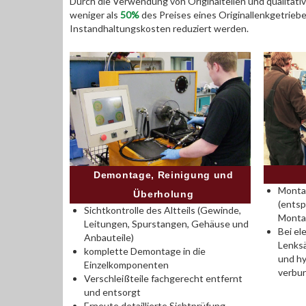
Durch die Verwendung von Originalteilen und qualitativ
weniger als
50%
des Preises eines Originallenkgetrieb
Instandhaltungskosten reduziert werden.
Demontage, Reinigung und
Montag
Überholung
(entsp
Sichtkontrolle des Altteils (Gewinde,
Monta
Leitungen, Spurstangen, Gehäuse und
Bei el
Anbauteile)
Lenksä
komplette Demontage in die
und hy
Einzelkomponenten
verbu
Verschleißteile fachgerecht entfernt
und entsorgt
Erneute detaillierte Sichtprüfung