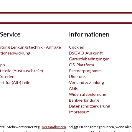
Service
Informationen
itung Lenkungstechnik - Anfrage
Cookies
tionsabwicklung
DSGVO-Auskunft
t
Garantiebedingungen
pp
OS-Plattform
zteile (Austauschteile)
Partnerprogramm
Kriterien
Über uns
t für (Alt-)Teile
Versand & Zahlung
AGB
Widerrufsbelehrung
Bankverbindung
Datenschutzerklärung
Impressum
esetzl. Mehrwertsteuer zzgl.
Versandkosten
und ggf. Nachnahmegebühren, wenn nicht