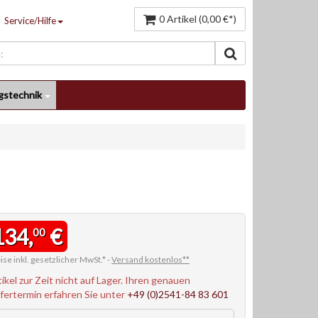
0 Artikel (0,00 €*)
Service/Hilfe
gstechnik
134,
€
00
ise inkl. gesetzlicher MwSt.* -
Versand kostenlos**
tikel zur Zeit nicht auf Lager. Ihren genauen
efertermin erfahren Sie unter
+49 (0)2541-84 83 601