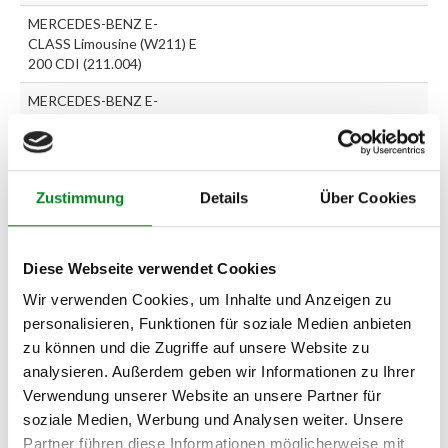
MERCEDES-BENZ E-
CLASS Limousine (W211) E
200 CDI (211.004)
MERCEDES-BENZ E-
CLASS Limousine (W211) E
220 CDI (210.007)
MERCEDES-BENZ E-
Zustimmung
Details
Über Cookies
CLASS Limousine (W211) E
220 CDI (211.006)
MERCEDES-BENZ E-
Diese Webseite verwendet Cookies
CLASS Limousine (W211) E
220 CDI (211.008)
Wir verwenden Cookies, um Inhalte und Anzeigen zu
personalisieren, Funktionen für soziale Medien anbieten
MERCEDES-BENZ E-
zu können und die Zugriffe auf unsere Website zu
CLASS Limousine (W211) E
analysieren. Außerdem geben wir Informationen zu Ihrer
270 CDI (211.016)
Verwendung unserer Website an unsere Partner für
MERCEDES-BENZ E-
soziale Medien, Werbung und Analysen weiter. Unsere
KLASSE Kombi (S211) E
Partner führen diese Informationen möglicherweise mit