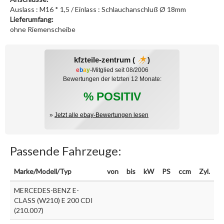
Auslass : M16 * 1,5 / Einlass : Schlauchanschluß Ø 18mm
Lieferumfang:
ohne Riemenscheibe
kfzteile-zentrum (
)
e
b
a
y
-Mitglied seit 08/2006
Bewertungen der letzten 12 Monate:
% POSITIV
»
Jetzt alle ebay-Bewertungen lesen
Passende Fahrzeuge:
Marke/Modell/Typ
von
bis
kW
PS
ccm
Zyl.
MERCEDES-BENZ E-
CLASS (W210) E 200 CDI
(210.007)