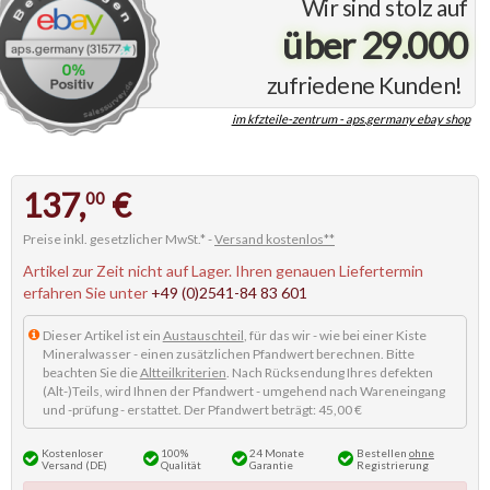
Wir sind stolz auf
über 29.000
zufriedene Kunden!
im kfzteile-zentrum - aps.germany ebay shop
137,
€
00
Preise inkl. gesetzlicher MwSt.* -
Versand kostenlos**
Artikel zur Zeit nicht auf Lager. Ihren genauen Liefertermin
erfahren Sie unter
+49 (0)2541-84 83 601
Dieser Artikel ist ein
Austauschteil
, für das wir - wie bei einer Kiste
Mineralwasser - einen zusätzlichen Pfandwert berechnen. Bitte
beachten Sie die
Altteilkriterien
. Nach Rücksendung Ihres defekten
(Alt-)Teils, wird Ihnen der Pfandwert - umgehend nach Wareneingang
und -prüfung - erstattet. Der Pfandwert beträgt: 45,00 €
Kostenloser
100%
24 Monate
Bestellen
ohne
Versand (DE)
Qualität
Garantie
Registrierung