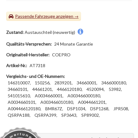
Passende Fahrzeuge
Zustand:
Austauschteil (neuwertig)
Qualitäts-Versprechen:
24 Monate Garantie
Originalteil-Hersteller:
COEPRO
Artikel-Nr.:
AT7318
Vergleichs- und OE-Nummern:
146310007,
150256,
2839201,
34660001,
3466000180,
34660101,
44661201,
4466120180,
4520094,
53982,
541015610,
A0034660001,
A003466000180,
A0034660101,
A003466010180,
A0044661201,
A004466120180,
BMR67Z,
DSP1034,
DSP1268,
JPR508,
QSRPA188,
QSRPA399,
SP3643,
SP89002,