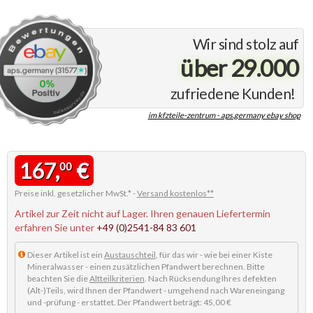
Wir sind stolz auf
über 29.000
zufriedene Kunden!
im kfzteile-zentrum - aps.germany ebay shop
167,
€
00
Preise inkl. gesetzlicher MwSt.* -
Versand kostenlos**
Artikel zur Zeit nicht auf Lager. Ihren genauen Liefertermin
erfahren Sie unter
+49 (0)2541-84 83 601
Dieser Artikel ist ein
Austauschteil
, für das wir - wie bei einer Kiste
Mineralwasser - einen zusätzlichen Pfandwert berechnen. Bitte
beachten Sie die
Altteilkriterien
. Nach Rücksendung Ihres defekten
(Alt-)Teils, wird Ihnen der Pfandwert - umgehend nach Wareneingang
und -prüfung - erstattet. Der Pfandwert beträgt: 45,00 €