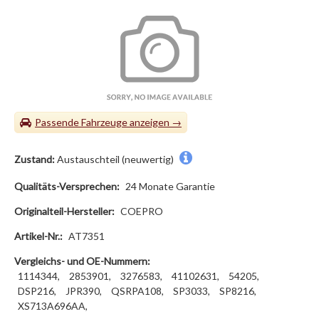
Passende Fahrzeuge
Zustand:
Austauschteil (neuwertig)
Qualitäts-Versprechen:
24 Monate Garantie
Originalteil-Hersteller:
COEPRO
Artikel-Nr.:
AT7351
Vergleichs- und OE-Nummern:
1114344,
2853901,
3276583,
41102631,
54205,
DSP216,
JPR390,
QSRPA108,
SP3033,
SP8216,
XS713A696AA,