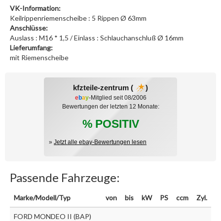
VK-Information:
Keilrippenriemenscheibe : 5 Rippen Ø 63mm
Anschlüsse:
Auslass : M16 * 1,5 / Einlass : Schlauchanschluß Ø 16mm
Lieferumfang:
mit Riemenscheibe
kfzteile-zentrum (
)
e
b
a
y
-Mitglied seit 08/2006
Bewertungen der letzten 12 Monate:
% POSITIV
»
Jetzt alle ebay-Bewertungen lesen
Passende Fahrzeuge:
Marke/Modell/Typ
von
bis
kW
PS
ccm
Zyl.
FORD MONDEO II (BAP)