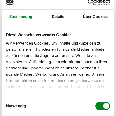
Hersteller/EU Verantwortliche
Zustimmung
Details
Über Cookies
Person
Hersteller
Diese Webseite verwendet Cookies
Unternehmensname:
TMC Turbolader Manufaktur Coesfeld
Wir verwenden Cookies, um Inhalte und Anzeigen zu
Adresse:
personalisieren, Funktionen für soziale Medien anbieten
Am Wasserturm 55, Coesfeld, NRW, 48653, DE
zu können und die Zugriffe auf unsere Website zu
E-Mail:
analysieren. Außerdem geben wir Informationen zu Ihrer
info@tmc-turbo.de
Verwendung unserer Website an unsere Partner für
soziale Medien, Werbung und Analysen weiter. Unsere
Telefon:
02541/8483601
Partner führen diese Informationen möglicherweise mit
weiteren Daten zusammen, die Sie ihnen bereitgestellt
haben oder die sie im Rahmen Ihrer Nutzung der Dienste
gesammelt haben.
Einwilligungsauswahl
Notwendig
Aufbereitungsprozess unserer