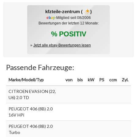
kfzteile-zentrum (
)
e
b
a
y
-Mitglied seit 08/2006
Bewertungen der letzten 12 Monate:
% POSITIV
»
Jetzt alle ebay-Bewertungen lesen
Passende Fahrzeuge:
Marke/Modell/Typ
von
bis
kW
PS
ccm
Zyl.
CITROEN EVASION (22,
U6) 2.0 TD
PEUGEOT 406 (8B) 2.0
16V HPi
PEUGEOT 406 (8B) 2.0
Turbo