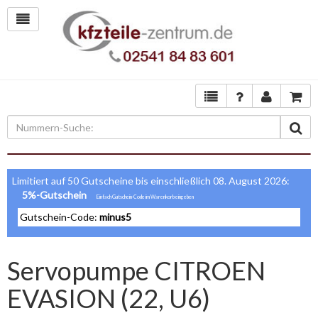
Limitiert auf 50 Gutscheine bis einschließlich 08. August 2026:
5%-Gutschein
Gutschein-Code:
minus5
Servopumpe CITROEN
EVASION (22, U6)