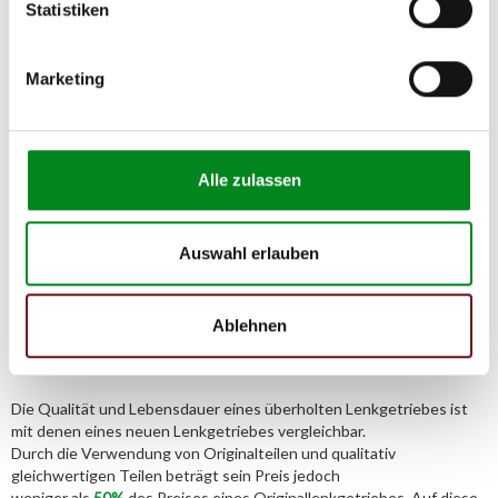
TMC Turbolader Manufaktur Coesfeld
Statistiken
Adresse:
Am Wasserturm 55, Coesfeld, NRW, 48653, DE
Marketing
E-Mail:
info@tmc-turbo.de
Telefon:
02541/8483601
Alle zulassen
Auswahl erlauben
Aufbereitungsprozess unserer
Ablehnen
Lenkgetriebe und Servopumpen
Die Qualität und Lebensdauer eines überholten Lenkgetriebes ist
mit denen eines neuen Lenkgetriebes vergleichbar.
Durch die Verwendung von Originalteilen und qualitativ
gleichwertigen Teilen beträgt sein Preis jedoch
weniger als
50%
des Preises eines Originallenkgetriebes. Auf diese