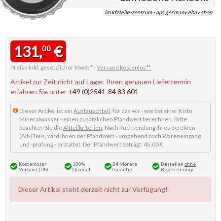
im kfzteile-zentrum - aps.germany ebay shop
131,
€
00
Preise inkl. gesetzlicher MwSt.* -
Versand kostenlos**
Artikel zur Zeit nicht auf Lager. Ihren genauen Liefertermin
erfahren Sie unter
+49 (0)2541-84 83 601
Dieser Artikel ist ein
Austauschteil
, für das wir - wie bei einer Kiste
Mineralwasser - einen zusätzlichen Pfandwert berechnen. Bitte
beachten Sie die
Altteilkriterien
. Nach Rücksendung Ihres defekten
(Alt-)Teils, wird Ihnen der Pfandwert - umgehend nach Wareneingang
und -prüfung - erstattet. Der Pfandwert beträgt: 45,00 €
Kostenloser
100%
24 Monate
Bestellen
ohne
Versand (DE)
Qualität
Garantie
Registrierung
Dieser Artikel steht derzeit nicht zur Verfügung!