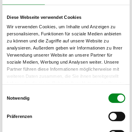
PEUGEOT 406 Coupe (8C)
2.0 16V
Diese Webseite verwendet Cookies
Wir verwenden Cookies, um Inhalte und Anzeigen zu
Zur exakten Fahrzeug-Identifizierung können Sie auch unseren
personalisieren, Funktionen für soziale Medien anbieten
Support kontaktieren (
Chat
, Telefon oder E-Mail).
zu können und die Zugriffe auf unsere Website zu
Wir benötigen folgende Fahrzeugdaten:
Schlüsselnummer
zu 2
(2.1) und zu 3 (2.2) oder
Fahrgestellnummer
.
analysieren. Außerdem geben wir Informationen zu Ihrer
Verwendung unserer Website an unsere Partner für
Passendes Fahrzeug nicht dabei?
soziale Medien, Werbung und Analysen weiter. Unsere
Partner führen diese Informationen möglicherweise mit
Fahrzeug-Suche für AT-Servopumpen
»
weiteren Daten zusammen, die Sie ihnen bereitgestellt
haben oder die sie im Rahmen Ihrer Nutzung der Dienste
Oder einfach
im Chat
nachfragen.
gesammelt haben.
Einwilligungsauswahl
Notwendig
Hersteller/EU Verantwortliche
Person
Präferenzen
Hersteller
Unternehmensname: