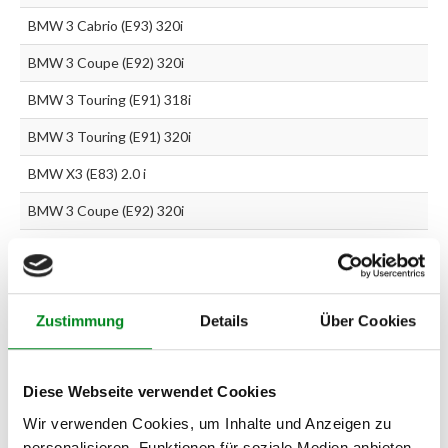
BMW 3 Cabrio (E93) 320i
BMW 3 Coupe (E92) 320i
BMW 3 Touring (E91) 318i
BMW 3 Touring (E91) 320i
BMW X3 (E83) 2.0 i
BMW 3 Coupe (E92) 320i
BMW X3 (E83) xDrive20i
Zur exakten Fahrzeug-Identifizierung können Sie auch unseren
Zustimmung
Details
Über Cookies
Support kontaktieren (
Chat
, Telefon oder E-Mail).
Wir benötigen folgende Fahrzeugdaten:
Schlüsselnummer
zu 2
(2.1) und zu 3 (2.2) oder
Fahrgestellnummer
.
Diese Webseite verwendet Cookies
Wir verwenden Cookies, um Inhalte und Anzeigen zu
Passendes Fahrzeug nicht dabei?
personalisieren, Funktionen für soziale Medien anbieten