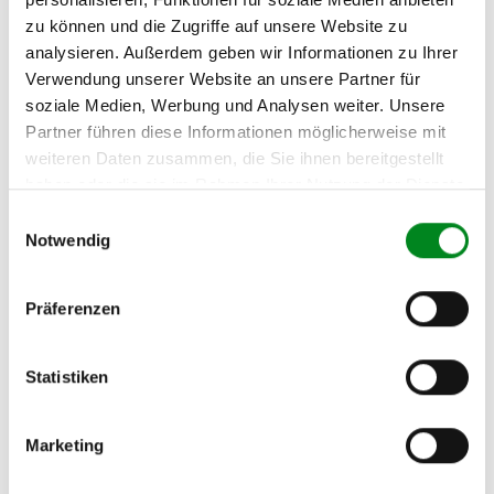
Fahrzeug-Suche für AT-Servopumpen
»
zu können und die Zugriffe auf unsere Website zu
analysieren. Außerdem geben wir Informationen zu Ihrer
Oder einfach
im Chat
nachfragen.
Verwendung unserer Website an unsere Partner für
soziale Medien, Werbung und Analysen weiter. Unsere
Hersteller/EU Verantwortliche
Partner führen diese Informationen möglicherweise mit
Person
weiteren Daten zusammen, die Sie ihnen bereitgestellt
haben oder die sie im Rahmen Ihrer Nutzung der Dienste
Hersteller
gesammelt haben.
Einwilligungsauswahl
Unternehmensname:
Notwendig
TMC Turbolader Manufaktur Coesfeld
Adresse:
Am Wasserturm 55, Coesfeld, NRW, 48653, DE
Präferenzen
E-Mail:
info@tmc-turbo.de
Statistiken
Telefon:
02541/8483601
Marketing