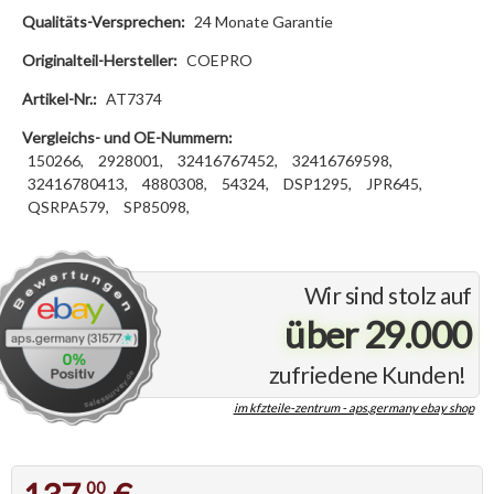
Qualitäts-Versprechen:
24 Monate Garantie
Originalteil-Hersteller:
COEPRO
Artikel-Nr.:
AT7374
Vergleichs- und OE-Nummern:
150266,
2928001,
32416767452,
32416769598,
32416780413,
4880308,
54324,
DSP1295,
JPR645,
QSRPA579,
SP85098,
Wir sind stolz auf
über 29.000
zufriedene Kunden!
im kfzteile-zentrum - aps.germany ebay shop
00