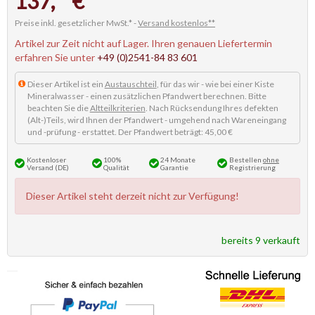
137,
€
Preise inkl. gesetzlicher MwSt.* -
Versand kostenlos**
Artikel zur Zeit nicht auf Lager. Ihren genauen Liefertermin
erfahren Sie unter
+49 (0)2541-84 83 601
Dieser Artikel ist ein
Austauschteil
, für das wir - wie bei einer Kiste
Mineralwasser - einen zusätzlichen Pfandwert berechnen. Bitte
beachten Sie die
Altteilkriterien
. Nach Rücksendung Ihres defekten
(Alt-)Teils, wird Ihnen der Pfandwert - umgehend nach Wareneingang
und -prüfung - erstattet. Der Pfandwert beträgt: 45,00 €
Kostenloser
100%
24 Monate
Bestellen
ohne
Versand (DE)
Qualität
Garantie
Registrierung
Dieser Artikel steht derzeit nicht zur Verfügung!
bereits 9 verkauft