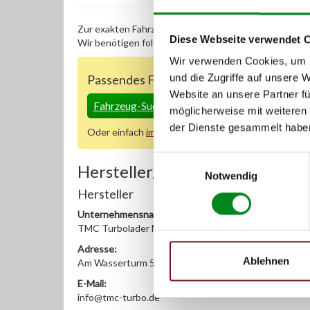
Zur exakten Fahrzeug-Identifizierung können Sie auc
Diese Webseite verwendet 
Wir benötigen folgende Fahrzeugdaten:
Schlüsselnu
Wir verwenden Cookies, um I
und die Zugriffe auf unsere 
Passendes Fahrzeug nicht dabei?
Website an unsere Partner fü
Fahrzeug-Suche für AT-Servopumpen
»
möglicherweise mit weiteren
der Dienste gesammelt habe
Oder einfach
im Chat
nachfragen.
Einwilligungsauswahl
Hersteller/EU Verantwortliche
Notwendig
Hersteller
Unternehmensname:
TMC Turbolader Manufaktur Coesfeld
Adresse:
Ablehnen
Am Wasserturm 55, Coesfeld, NRW, 48653, DE
E-Mail:
info@tmc-turbo.de