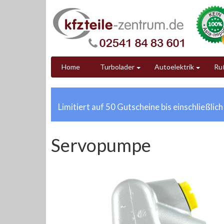
Home
Turbolader
Autoelektrik
Ruß
Limitiert auf 50 Gutscheine bis einschließlic
Servopumpe