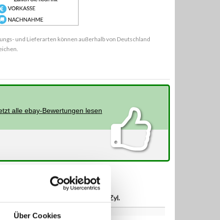
ungs- und Lieferarten können außerhalb von Deutschland
eichen.
etzt alle ebay-Bewertungen lesen
S
ccm
Zyl.
Über Cookies