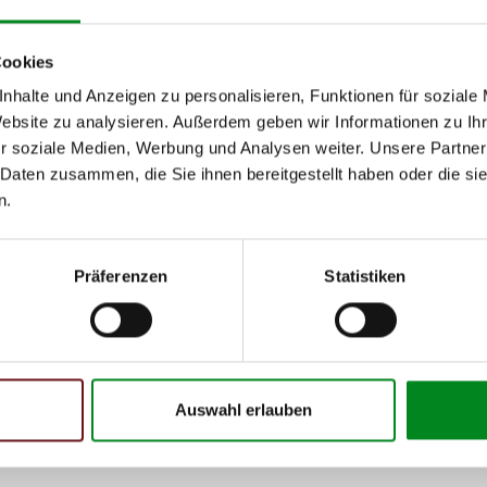
h unseren Support kontaktieren (
Chat
, Telefon oder E-Mail).
Cookies
mmer
zu 2 (2.1) und zu 3 (2.2) oder
Fahrgestellnummer
.
nhalte und Anzeigen zu personalisieren, Funktionen für soziale
Website zu analysieren. Außerdem geben wir Informationen zu I
r soziale Medien, Werbung und Analysen weiter. Unsere Partner
 Daten zusammen, die Sie ihnen bereitgestellt haben oder die s
n.
 Person
Präferenzen
Statistiken
Auswahl erlauben