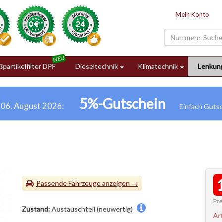
Mein Konto
partikelfilter DPF
Dieseltechnik
Klimatechnik
Lenkun
5%-Gutschein
h 06. August 2026:
Passende Fahrzeuge
Pre
Zustand:
Austauschteil (neuwertig)
Ar