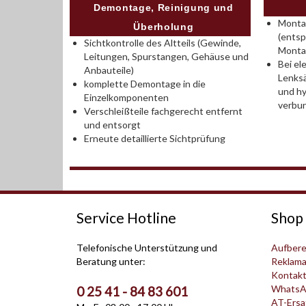
Demontage, Reinigung und
Montag
Überholung
(entsp
Sichtkontrolle des Altteils (Gewinde,
Monta
Leitungen, Spurstangen, Gehäuse und
Bei el
Anbauteile)
Lenksä
komplette Demontage in die
und hy
Einzelkomponenten
verbu
Verschleißteile fachgerecht entfernt
und entsorgt
Erneute detaillierte Sichtprüfung
Service Hotline
Shop 
Telefonische Unterstützung und
Aufbere
Beratung unter:
Reklama
Kontak
WhatsA
0 25 41 - 84 83 601
AT-Ersat