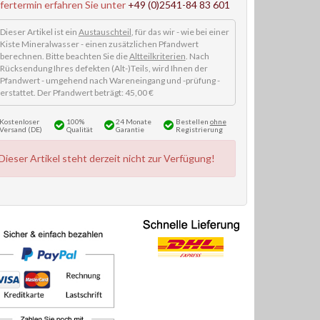
efertermin erfahren Sie unter
+49 (0)2541-84 83 601
Dieser Artikel ist ein
Austauschteil
, für das wir - wie bei einer
Kiste Mineralwasser - einen zusätzlichen Pfandwert
berechnen. Bitte beachten Sie die
Altteilkriterien
. Nach
Rücksendung Ihres defekten (Alt-)Teils, wird Ihnen der
Pfandwert - umgehend nach Wareneingang und -prüfung -
erstattet. Der Pfandwert beträgt: 45,00 €
Kostenloser
100%
24 Monate
Bestellen
ohne
Versand (DE)
Qualität
Garantie
Registrierung
Dieser Artikel steht derzeit nicht zur Verfügung!