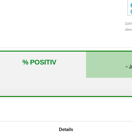
Zahl
abw
% POSITIV
»
J
von
bis
kW
P
Details