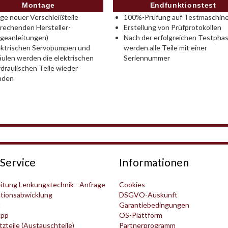
Montage
Endfunktionstest
e neuer Verschleißteile
100%-Prüfung auf Testmaschine
rechenden Hersteller-
Erstellung von Prüfprotokollen
geanleitungen)
Nach der erfolgreichen Testpha
ektrischen Servopumpen und
werden alle Teile mit einer
ulen werden die elektrischen
Seriennummer
draulischen Teile wieder
nden
Service
Informationen
itung Lenkungstechnik - Anfrage
Cookies
tionsabwicklung
DSGVO-Auskunft
t
Garantiebedingungen
pp
OS-Plattform
zteile (Austauschteile)
Partnerprogramm