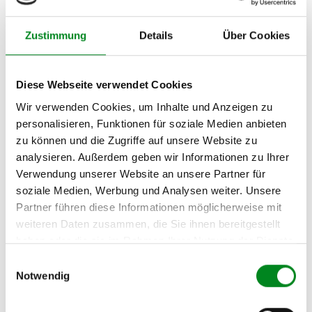
VOLVO V70 I Kombi
(P80_) 2.3 T
Zustimmung
Details
Über Cookies
VOLVO V70 I Kombi
(P80_) 2.3 T-5
Diese Webseite verwendet Cookies
VOLVO V70 I Kombi
(P80_) 2.3 Turbo
Wir verwenden Cookies, um Inhalte und Anzeigen zu
personalisieren, Funktionen für soziale Medien anbieten
VOLVO V70 I Kombi
zu können und die Zugriffe auf unsere Website zu
(P80_) 2.4
analysieren. Außerdem geben wir Informationen zu Ihrer
VOLVO V70 I Kombi
Verwendung unserer Website an unsere Partner für
(P80_) 2.4 Bifuel
soziale Medien, Werbung und Analysen weiter. Unsere
VOLVO V70 I Kombi
Partner führen diese Informationen möglicherweise mit
(P80_) 2.4 Turbo
weiteren Daten zusammen, die Sie ihnen bereitgestellt
haben oder die sie im Rahmen Ihrer Nutzung der Dienste
VOLVO V70 I Kombi
gesammelt haben.
(P80_) 2.5
Einwilligungsauswahl
Notwendig
VOLVO V70 I Kombi
(P80_) 2.5 Bifuel