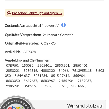
Passende Fahrzeuge
Zustand:
Austauschteil (neuwertig)
Qualitäts-Versprechen:
24 Monate Garantie
Originalteil-Hersteller:
COEPRO
Artikel-Nr.:
AT7378
Vergleichs- und OE-Nummern:
07B950,
150092,
2805401,
2850 201,
2850 401,
2850201,
3284516,
4880300,
54066,
7613955118,
8 603
050,
8 649 637,
8251734,
8515 27614,
855904,
8603050,
8649637,
8683967,
9 485 904,
9157037,
9485904,
DSP515,
JPR539,
SP3635,
SP81336,
Wir sind stolz auf