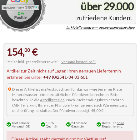
über 29.000
zufriedene Kunden!
im kfzteile-zentrum - aps.germany ebay shop
154,
€
00
Preise inkl. gesetzlicher MwSt.* -
Versand kostenlos**
Artikel zur Zeit nicht auf Lager. Ihren genauen Liefertermin
erfahren Sie unter
+49 (0)2541-84 83 601
Dieser Artikel ist ein
Austauschteil
, für das wir - wie bei einer Kiste
Mineralwasser - einen zusätzlichen Pfandwert berechnen. Bitte
beachten Sie die
Altteilkriterien
. Nach Rücksendung Ihres defekten
(Alt-)Teils, wird Ihnen der Pfandwert - umgehend nach Wareneingang
und -prüfung - erstattet. Der Pfandwert beträgt: 45,00 €
Kostenloser
100%
24 Monate
Bestellen
ohne
Versand (DE)
Qualität
Garantie
Registrierung
Dieser Artikel steht derzeit nicht zur Verfügung!