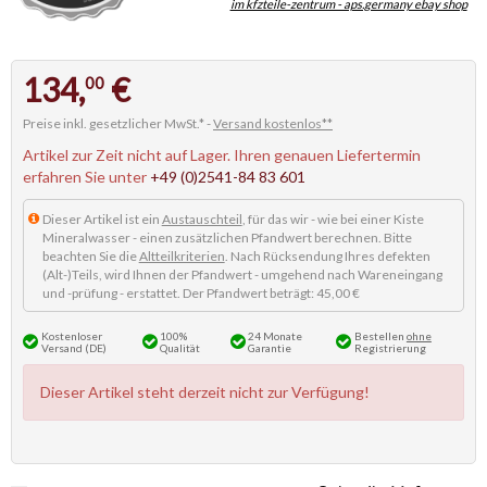
im kfzteile-zentrum - aps.germany ebay shop
134,
€
00
Preise inkl. gesetzlicher MwSt.* -
Versand kostenlos**
Artikel zur Zeit nicht auf Lager. Ihren genauen Liefertermin
erfahren Sie unter
+49 (0)2541-84 83 601
Dieser Artikel ist ein
Austauschteil
, für das wir - wie bei einer Kiste
Mineralwasser - einen zusätzlichen Pfandwert berechnen. Bitte
beachten Sie die
Altteilkriterien
. Nach Rücksendung Ihres defekten
(Alt-)Teils, wird Ihnen der Pfandwert - umgehend nach Wareneingang
und -prüfung - erstattet. Der Pfandwert beträgt: 45,00 €
Kostenloser
100%
24 Monate
Bestellen
ohne
Versand (DE)
Qualität
Garantie
Registrierung
Dieser Artikel steht derzeit nicht zur Verfügung!