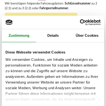
Wir benötigen folgende Fahrzeugdaten:
Schlüsselnummer
zu 2
(2.1) und zu 3 (2.2) oder
Fahrgestellnummer
.
Passendes Fahrzeug nicht dabei?
Fahrzeug-Suche für AT-Servopumpen
»
Zustimmung
Details
Über Cookies
Oder einfach
im Chat
nachfragen.
Hersteller/EU Verantwortliche
Diese Webseite verwendet Cookies
Person
Wir verwenden Cookies, um Inhalte und Anzeigen zu
personalisieren, Funktionen für soziale Medien anbieten
Hersteller
zu können und die Zugriffe auf unsere Website zu
Unternehmensname:
analysieren. Außerdem geben wir Informationen zu Ihrer
TMC Turbolader Manufaktur Coesfeld
Verwendung unserer Website an unsere Partner für
Adresse:
soziale Medien, Werbung und Analysen weiter. Unsere
Am Wasserturm 55, Coesfeld, NRW, 48653, DE
Partner führen diese Informationen möglicherweise mit
E-Mail:
weiteren Daten zusammen, die Sie ihnen bereitgestellt
info@tmc-turbo.de
haben oder die sie im Rahmen Ihrer Nutzung der Dienste