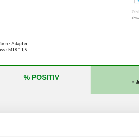
Zahl
abw
ben - Adapter
ass : M18 * 1,5
% POSITIV
»
J
von
bis
kW