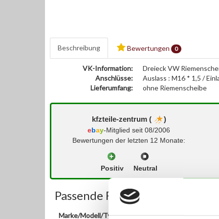
Beschreibung
Bewertungen
0
VK-Information:
Dreieck VW Riemenschei
Anschlüsse:
Auslass : M16 * 1,5 / Einl
Lieferumfang:
ohne Riemenscheibe
kfzteile-zentrum (
)
e
b
a
y
-Mitglied seit 08/2006
Bewertungen der letzten 12 Monate:
Positiv
Neutral
Passende Fahrzeuge:
Marke/Modell/Typ