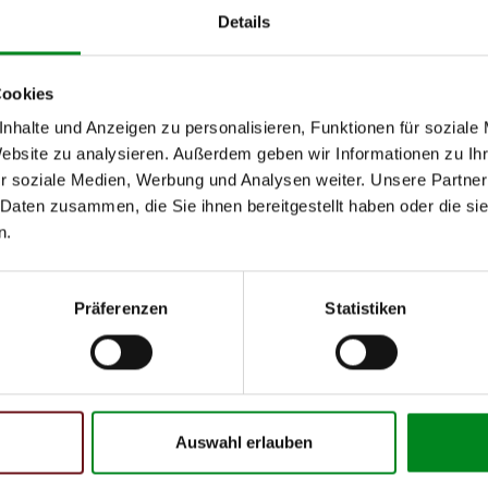
Details
Cookies
h unseren Support kontaktieren (
Chat
, Telefon oder E-Mail).
nhalte und Anzeigen zu personalisieren, Funktionen für soziale
mmer
zu 2 (2.1) und zu 3 (2.2) oder
Fahrgestellnummer
.
Website zu analysieren. Außerdem geben wir Informationen zu I
r soziale Medien, Werbung und Analysen weiter. Unsere Partner
 Daten zusammen, die Sie ihnen bereitgestellt haben oder die s
n.
Präferenzen
Statistiken
 Person
Auswahl erlauben