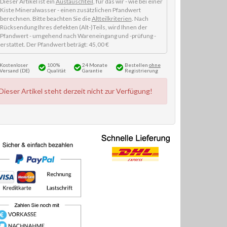
Dieser Artikel ist ein
Austauschteil
, für das wir - wie bei einer
Kiste Mineralwasser - einen zusätzlichen Pfandwert
berechnen. Bitte beachten Sie die
Altteilkriterien
. Nach
Rücksendung Ihres defekten (Alt-)Teils, wird Ihnen der
Pfandwert - umgehend nach Wareneingang und -prüfung -
erstattet. Der Pfandwert beträgt: 45,00 €
Kostenloser
100%
24 Monate
Bestellen
ohne
Versand (DE)
Qualität
Garantie
Registrierung
Dieser Artikel steht derzeit nicht zur Verfügung!