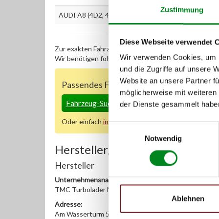
Zustimmung
AUDI A8 (4D2, 4D8) 2.5 TDI
Diese Webseite verwendet 
Zur exakten Fahrzeug-Identifizierung können Sie auc
Wir verwenden Cookies, um I
Wir benötigen folgende Fahrzeugdaten:
Schlüsselnu
und die Zugriffe auf unsere 
Website an unsere Partner fü
Passendes Fahrzeug nicht dabei?
möglicherweise mit weiteren
Fahrzeug-Suche für AT-Servopumpen
»
der Dienste gesammelt habe
Oder einfach
im Chat
nachfragen.
Einwilligungsauswahl
Notwendig
Hersteller/EU Verantwortliche
Hersteller
Unternehmensname:
TMC Turbolader Manufaktur Coesfeld
Ablehnen
Adresse:
Am Wasserturm 55, Coesfeld, NRW, 48653, DE