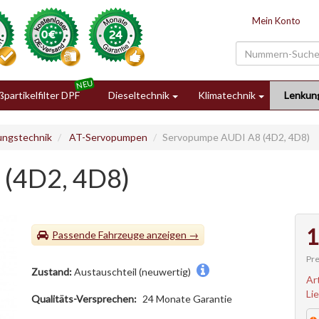
Mein Konto
partikelfilter DPF
Dieseltechnik
Klimatechnik
Lenkun
ungstechnik
AT-Servopumpen
Servopumpe AUDI A8 (4D2, 4D8)
(4D2, 4D8)
1
Passende Fahrzeuge
Pre
Zustand:
Austauschteil (neuwertig)
Ar
Li
Qualitäts-Versprechen:
24 Monate Garantie