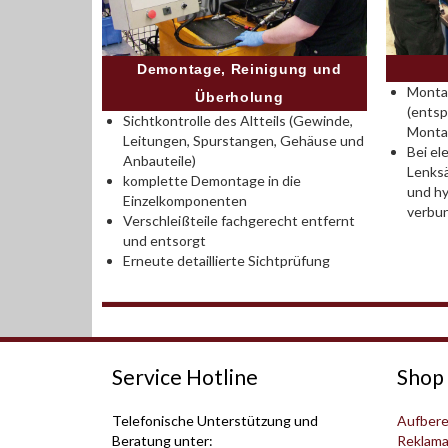
Demontage, Reinigung und
Montag
Überholung
(entsp
Sichtkontrolle des Altteils (Gewinde,
Monta
Leitungen, Spurstangen, Gehäuse und
Bei el
Anbauteile)
Lenksä
komplette Demontage in die
und hy
Einzelkomponenten
verbu
Verschleißteile fachgerecht entfernt
und entsorgt
Erneute detaillierte Sichtprüfung
Service Hotline
Shop 
Telefonische Unterstützung und
Aufbere
Beratung unter:
Reklama