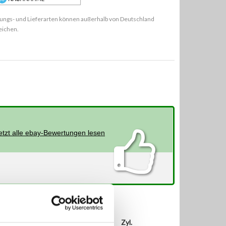
ungs- und Lieferarten können außerhalb von Deutschland
eichen.
etzt alle ebay-Bewertungen lesen
PS
ccm
Zyl.