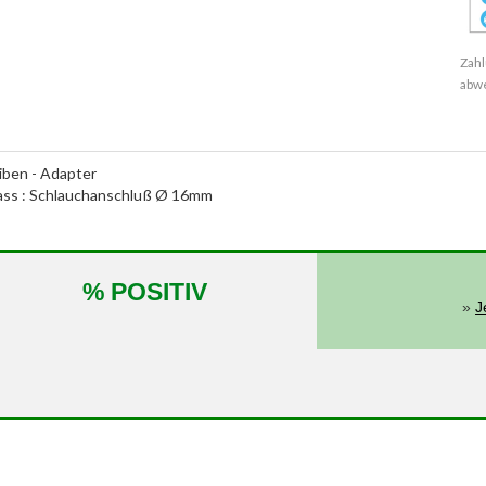
Zahl
abw
ben - Adapter
nlass : Schlauchanschluß Ø 16mm
% POSITIV
»
J