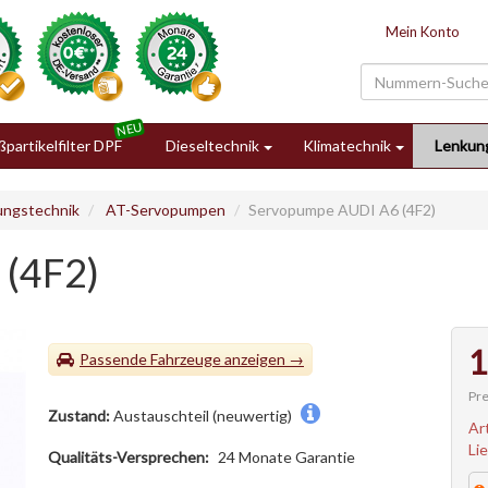
Mein Konto
partikelfilter DPF
Dieseltechnik
Klimatechnik
Lenkun
ungstechnik
AT-Servopumpen
Servopumpe AUDI A6 (4F2)
(4F2)
1
Passende Fahrzeuge
Pre
Zustand:
Austauschteil (neuwertig)
Ar
Li
Qualitäts-Versprechen:
24 Monate Garantie