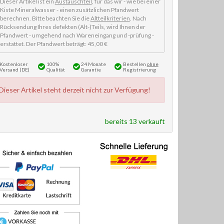
Dieser Artikel ist ein
Austauschteil
, für das wir - wie bei einer
Kiste Mineralwasser - einen zusätzlichen Pfandwert
berechnen. Bitte beachten Sie die
Altteilkriterien
. Nach
Rücksendung Ihres defekten (Alt-)Teils, wird Ihnen der
Pfandwert - umgehend nach Wareneingang und -prüfung -
erstattet. Der Pfandwert beträgt: 45,00 €
Kostenloser
100%
24 Monate
Bestellen
ohne
Versand (DE)
Qualität
Garantie
Registrierung
Dieser Artikel steht derzeit nicht zur Verfügung!
bereits 13 verkauft