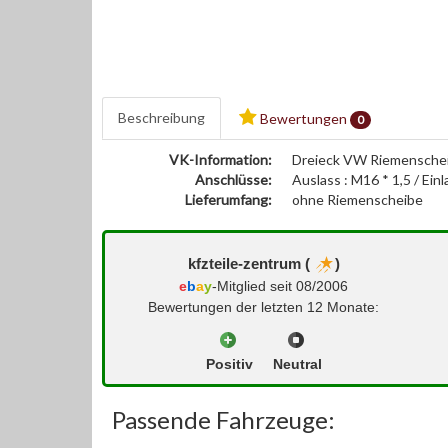
Beschreibung
Bewertungen
0
VK-Information:
Dreieck VW Riemenschei
Anschlüsse:
Auslass : M16 * 1,5 / Ei
Lieferumfang:
ohne Riemenscheibe
kfzteile-zentrum (
)
e
b
a
y
-Mitglied seit 08/2006
Bewertungen der letzten 12 Monate:
Positiv
Neutral
Passende Fahrzeuge: