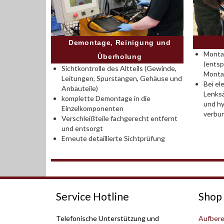
Demontage, Reinigung und
Montag
Überholung
(entsp
Sichtkontrolle des Altteils (Gewinde,
Monta
Leitungen, Spurstangen, Gehäuse und
Bei el
Anbauteile)
Lenksä
komplette Demontage in die
und hy
Einzelkomponenten
verbu
Verschleißteile fachgerecht entfernt
und entsorgt
Erneute detaillierte Sichtprüfung
Service Hotline
Shop 
Telefonische Unterstützung und
Aufbere