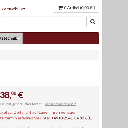
0 Artikel (0,00 €*)
Service/Hilfe
gstechnik
38,
€
00
ise inkl. gesetzlicher MwSt.* -
Versand kostenlos**
tikel zur Zeit nicht auf Lager. Ihren genauen
efertermin erfahren Sie unter
+49 (0)2541-84 83 601