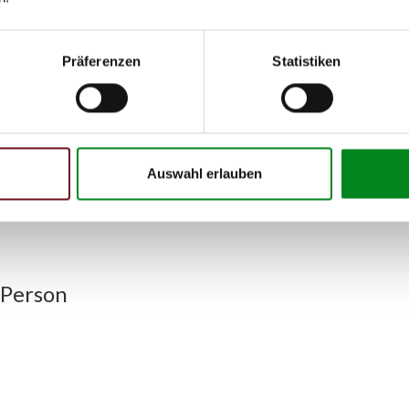
Präferenzen
Statistiken
h unseren Support kontaktieren (
Chat
, Telefon oder E-Mail).
mmer
zu 2 (2.1) und zu 3 (2.2) oder
Fahrgestellnummer
.
Auswahl erlauben
 Person