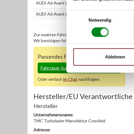
AUDI A6 Avant (4F5,C6) 2.7 TDI
Einwilligungsauswahl
AUDI A6 Avant (4F5) 2.7 TDI quattro
Notwendig
Zur exakten Fahrzeug-Identifizierung können Sie auc
Wir benötigen folgende Fahrzeugdaten:
Schlüsselnu
Passendes Fahrzeug nicht dabei?
Ablehnen
Fahrzeug-Suche für AT-Servopumpen
»
Oder einfach
im Chat
nachfragen.
Hersteller/EU Verantwortliche
Hersteller
Unternehmensname:
TMC Turbolader Manufaktur Coesfeld
Adresse: