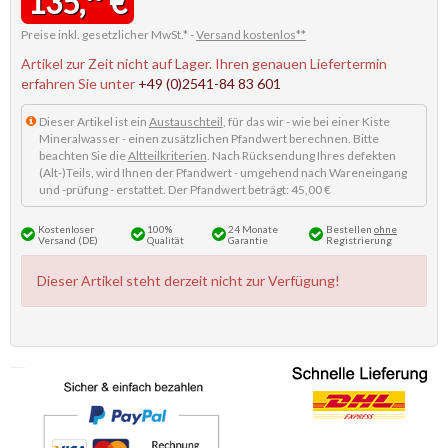
135,
€
Preise inkl. gesetzlicher MwSt.* -
Versand kostenlos**
Artikel zur Zeit nicht auf Lager. Ihren genauen Liefertermin
erfahren Sie unter
+49 (0)2541-84 83 601
Dieser Artikel ist ein
Austauschteil
, für das wir - wie bei einer Kiste
Mineralwasser - einen zusätzlichen Pfandwert berechnen. Bitte
beachten Sie die
Altteilkriterien
. Nach Rücksendung Ihres defekten
(Alt-)Teils, wird Ihnen der Pfandwert - umgehend nach Wareneingang
und -prüfung - erstattet. Der Pfandwert beträgt: 45,00 €
Kostenloser
100%
24 Monate
Bestellen
ohne
Versand (DE)
Qualität
Garantie
Registrierung
Dieser Artikel steht derzeit nicht zur Verfügung!