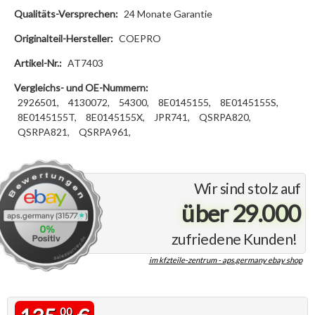
Qualitäts-Versprechen:
24 Monate Garantie
Originalteil-Hersteller:
COEPRO
Artikel-Nr.:
AT7403
Vergleichs- und OE-Nummern:
2926501,
4130072,
54300,
8E0145155,
8E0145155S,
8E0145155T,
8E0145155X,
JPR741,
QSRPA820,
QSRPA821,
QSRPA961,
Wir sind stolz auf
über 29.000
zufriedene Kunden!
im kfzteile-zentrum - aps.germany ebay shop
00