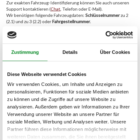
Zur exakten Fahrzeug-Identifizierung können Sie auch unseren
Support kontaktieren (
Chat
, Telefon oder E-Mail).
Wir benötigen folgende Fahrzeugdaten:
Schlüsselnummer
zu 2
(2.1) und zu 3 (2.2) oder
Fahrgestellnummer
.
Passendes Fahrzeug nicht dabei?
Fahrzeug-Suche für AT-Servopumpen
»
Zustimmung
Details
Über Cookies
Oder einfach
im Chat
nachfragen.
Diese Webseite verwendet Cookies
Hersteller/EU Verantwortliche
Wir verwenden Cookies, um Inhalte und Anzeigen zu
Person
personalisieren, Funktionen für soziale Medien anbieten
Hersteller
zu können und die Zugriffe auf unsere Website zu
analysieren. Außerdem geben wir Informationen zu Ihrer
Unternehmensname:
TMC Turbolader Manufaktur Coesfeld
Verwendung unserer Website an unsere Partner für
soziale Medien, Werbung und Analysen weiter. Unsere
Adresse:
Am Wasserturm 55, Coesfeld, NRW, 48653, DE
Partner führen diese Informationen möglicherweise mit
weiteren Daten zusammen, die Sie ihnen bereitgestellt
E-Mail: