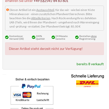
erfahren Sie unter
+49 (0)2541-84 83 601
Dieser Artikel ist ein
Austauschteil
, für das wir - wie bei einer Kiste
Mineralwasser - einen zusätzlichen Pfandwert berechnen. Bitte
beachten Sie die
Altteilkriterien
. Nach Rücksendung Ihres defekten
(Alt-)Teils, wird Ihnen der Pfandwert - umgehend nach Wareneingang
und -prüfung - erstattet. Der Pfandwert beträgt: 85,00 €
Kostenloser
100%
24 Monate
Bestellen
ohne
Versand (DE)
Qualität
Garantie
Registrierung
Dieser Artikel steht derzeit nicht zur Verfügung!
bereits 8 verkauft