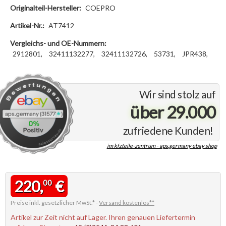
Originalteil-Hersteller:
COEPRO
Artikel-Nr.:
AT7412
Vergleichs- und OE-Nummern:
2912801,
32411132277,
32411132726,
53731,
JPR438,
Wir sind stolz auf
über 29.000
zufriedene Kunden!
im kfzteile-zentrum - aps.germany ebay shop
220,
€
00
Preise inkl. gesetzlicher MwSt.* -
Versand kostenlos**
Artikel zur Zeit nicht auf Lager. Ihren genauen Liefertermin