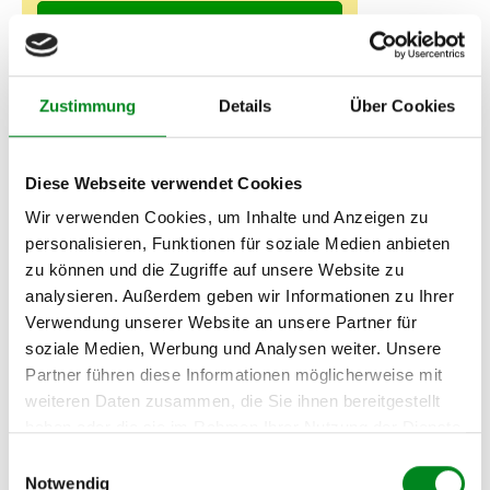
Fahrzeug-Suche für AT-Servopumpen
»
Oder einfach
im Chat
nachfragen.
Zustimmung
Details
Über Cookies
Hersteller/EU Verantwortliche
Person
Diese Webseite verwendet Cookies
Hersteller
Wir verwenden Cookies, um Inhalte und Anzeigen zu
Unternehmensname:
TMC Turbolader Manufaktur Coesfeld
personalisieren, Funktionen für soziale Medien anbieten
zu können und die Zugriffe auf unsere Website zu
Adresse:
analysieren. Außerdem geben wir Informationen zu Ihrer
Am Wasserturm 55, Coesfeld, NRW, 48653, DE
Verwendung unserer Website an unsere Partner für
E-Mail:
soziale Medien, Werbung und Analysen weiter. Unsere
info@tmc-turbo.de
Partner führen diese Informationen möglicherweise mit
Telefon:
weiteren Daten zusammen, die Sie ihnen bereitgestellt
02541/8483601
haben oder die sie im Rahmen Ihrer Nutzung der Dienste
gesammelt haben.
Einwilligungsauswahl
Notwendig