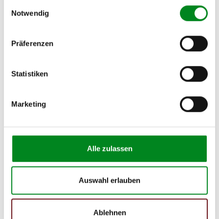
Einwilligungsauswahl
Notwendig
Präferenzen
Aufbereitungsprozess unserer
Lenkgetriebe und Servopumpen
Statistiken
Die Qualität und Lebensdauer eines überholten Lenkgetriebes ist
Marketing
mit denen eines neuen Lenkgetriebes vergleichbar.
Durch die Verwendung von Originalteilen und qualitativ
gleichwertigen Teilen beträgt sein Preis jedoch
weniger als
50%
des Preises eines Originallenkgetriebes. Auf diese
Weise können Reparatur- und
Alle zulassen
Instandhaltungskosten reduziert werden.
Auswahl erlauben
Ablehnen