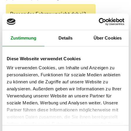
Passendes Fahrzeug nicht dabei?
Fahrzeug-Suche für AT-Servopumpen
»
Oder einfach
im Chat
nachfragen.
Zustimmung
Details
Über Cookies
Hersteller/EU Verantwortliche
Person
Diese Webseite verwendet Cookies
Wir verwenden Cookies, um Inhalte und Anzeigen zu
Hersteller
personalisieren, Funktionen für soziale Medien anbieten
Unternehmensname:
zu können und die Zugriffe auf unsere Website zu
TMC Turbolader Manufaktur Coesfeld
analysieren. Außerdem geben wir Informationen zu Ihrer
Adresse:
Verwendung unserer Website an unsere Partner für
Am Wasserturm 55, Coesfeld, NRW, 48653, DE
soziale Medien, Werbung und Analysen weiter. Unsere
E-Mail:
Partner führen diese Informationen möglicherweise mit
info@tmc-turbo.de
weiteren Daten zusammen, die Sie ihnen bereitgestellt
Telefon:
haben oder die sie im Rahmen Ihrer Nutzung der Dienste
02541/8483601
gesammelt haben.