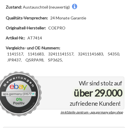
Zustand:
Austauschteil (neuwertig)
Qualitäts-Versprechen:
24 Monate Garantie
Originalteil-Hersteller:
COEPRO
Artikel-Nr.:
AT7414
Vergleichs- und OE-Nummern:
1141517,
1141683,
32411141517,
32411141683,
54350,
JPR437,
QSRPA98,
SP3625,
Wir sind stolz auf
über 29.000
zufriedene Kunden!
im kfzteile-zentrum - aps.germany ebay shop