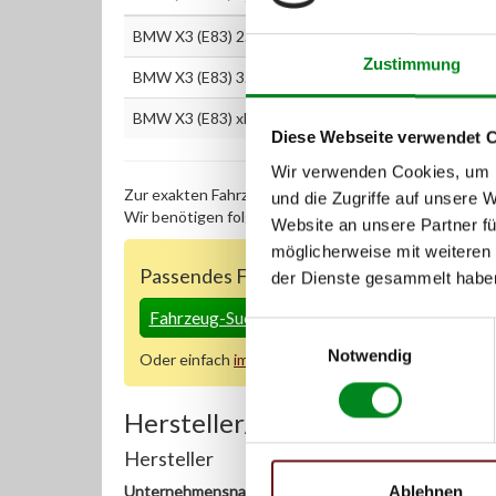
BMW X3 (E83) 2.5 i
Zustimmung
BMW X3 (E83) 3.0 i
BMW X3 (E83) xDrive 25i 2.5
Diese Webseite verwendet 
Wir verwenden Cookies, um I
Zur exakten Fahrzeug-Identifizierung können Sie auc
und die Zugriffe auf unsere 
Wir benötigen folgende Fahrzeugdaten:
Schlüsselnu
Website an unsere Partner fü
möglicherweise mit weiteren
Passendes Fahrzeug nicht dabei?
der Dienste gesammelt habe
Fahrzeug-Suche für AT-Servopumpen
»
Einwilligungsauswahl
Notwendig
Oder einfach
im Chat
nachfragen.
Hersteller/EU Verantwortliche
Hersteller
Unternehmensname:
Ablehnen