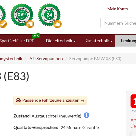
Mein Konto
partikelfilter DPF
Dieseltechnik
Klimatechnik
Lenkun
ungstechnik
AT-Servopumpen
Servopumpe BMW X3 (E83)
 (E83)
Passende Fahrzeuge
Pre
Zustand:
Austauschteil (neuwertig)
Ar
Li
Qualitäts-Versprechen:
24 Monate Garantie