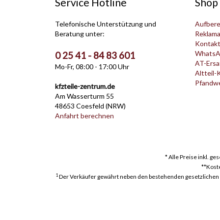
Service Hotline
Shop 
Telefonische Unterstützung und
Aufbere
Beratung unter:
Reklama
Kontak
WhatsA
0 25 41 - 84 83 601
AT-Ersat
Mo-Fr, 08:00 - 17:00 Uhr
Altteil-
Pfandwer
kfzteile-zentrum.de
Am Wasserturm 55
48653 Coesfeld (NRW)
Anfahrt berechnen
* Alle Preise inkl. g
**Kost
1
Der Verkäufer gewährt neben den bestehenden gesetzlichen Mä