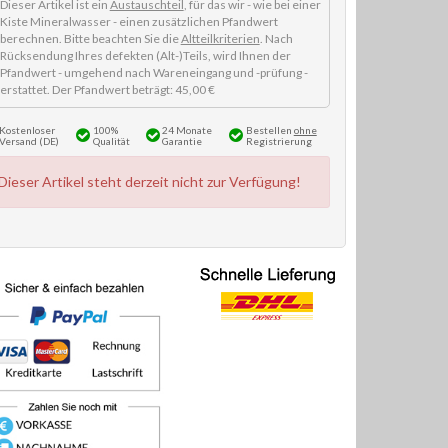
Dieser Artikel ist ein
Austauschteil
, für das wir - wie bei einer
Kiste Mineralwasser - einen zusätzlichen Pfandwert
berechnen. Bitte beachten Sie die
Altteilkriterien
. Nach
Rücksendung Ihres defekten (Alt-)Teils, wird Ihnen der
Pfandwert - umgehend nach Wareneingang und -prüfung -
erstattet. Der Pfandwert beträgt: 45,00 €
Kostenloser
100%
24 Monate
Bestellen
ohne
Versand (DE)
Qualität
Garantie
Registrierung
Dieser Artikel steht derzeit nicht zur Verfügung!