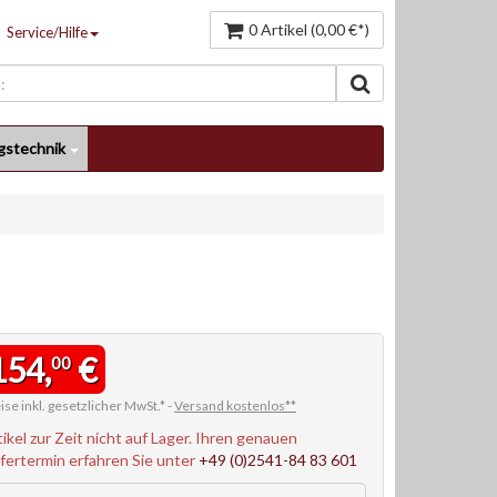
0 Artikel (0,00 €*)
Service/Hilfe
gstechnik
154,
€
00
ise inkl. gesetzlicher MwSt.* -
Versand kostenlos**
tikel zur Zeit nicht auf Lager. Ihren genauen
efertermin erfahren Sie unter
+49 (0)2541-84 83 601