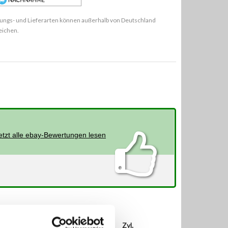
ungs- und Lieferarten können außerhalb von Deutschland
eichen.
etzt alle ebay-Bewertungen lesen
PS
ccm
Zyl.