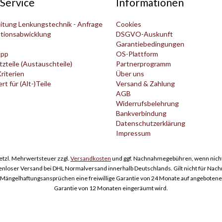
Service
Informationen
itung Lenkungstechnik - Anfrage
Cookies
tionsabwicklung
DSGVO-Auskunft
t
Garantiebedingungen
pp
OS-Plattform
zteile (Austauschteile)
Partnerprogramm
Kriterien
Über uns
t für (Alt-)Teile
Versand & Zahlung
AGB
Widerrufsbelehrung
Bankverbindung
Datenschutzerklärung
Impressum
esetzl. Mehrwertsteuer zzgl.
Versandkosten
und ggf. Nachnahmegebühren, wenn nicht
enloser Versand bei DHL Normalversand innerhalb Deutschlands. Gilt nicht für Nac
ngelhaftungsansprüchen eine freiwillige Garantie von 24 Monate auf angebotene Er
Garantie von 12 Monaten eingeräumt wird.