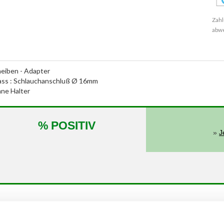
Zahl
abw
eiben - Adapter
nlass : Schlauchanschluß Ø 16mm
ne Halter
% POSITIV
»
J
von
bis
kW