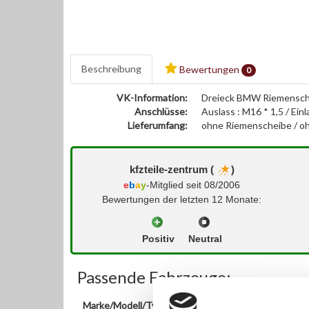
Beschreibung
Bewertungen
0
VK-Information:
Dreieck BMW Riemensch
Anschlüsse:
Auslass : M16 * 1,5 / Ei
Lieferumfang:
ohne Riemenscheibe / oh
kfzteile-zentrum (
)
e
b
a
y
-Mitglied seit 08/2006
Bewertungen der letzten 12 Monate:
Positiv
Neutral
Passende Fahrzeuge:
Marke/Modell/Typ