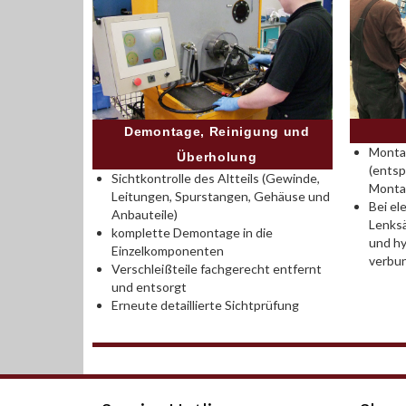
Demontage, Reinigung und
Montag
Überholung
(entsp
Sichtkontrolle des Altteils (Gewinde,
Monta
Leitungen, Spurstangen, Gehäuse und
Bei el
Anbauteile)
Lenksä
komplette Demontage in die
und hy
Einzelkomponenten
verbu
Verschleißteile fachgerecht entfernt
und entsorgt
Erneute detaillierte Sichtprüfung