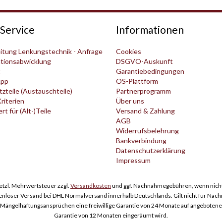
Service
Informationen
itung Lenkungstechnik - Anfrage
Cookies
tionsabwicklung
DSGVO-Auskunft
t
Garantiebedingungen
pp
OS-Plattform
zteile (Austauschteile)
Partnerprogramm
Kriterien
Über uns
t für (Alt-)Teile
Versand & Zahlung
AGB
Widerrufsbelehrung
Bankverbindung
Datenschutzerklärung
Impressum
esetzl. Mehrwertsteuer zzgl.
Versandkosten
und ggf. Nachnahmegebühren, wenn nicht
enloser Versand bei DHL Normalversand innerhalb Deutschlands. Gilt nicht für Nac
ngelhaftungsansprüchen eine freiwillige Garantie von 24 Monate auf angebotene Er
Garantie von 12 Monaten eingeräumt wird.