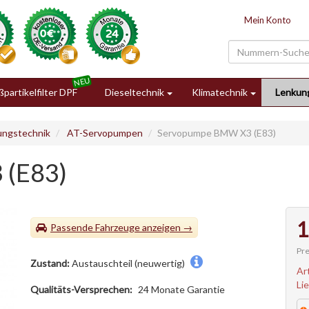
Mein Konto
partikelfilter DPF
Dieseltechnik
Klimatechnik
Lenkun
ungstechnik
AT-Servopumpen
Servopumpe BMW X3 (E83)
 (E83)
1
Passende Fahrzeuge
Pre
Zustand:
Austauschteil (neuwertig)
Ar
Li
Qualitäts-Versprechen:
24 Monate Garantie