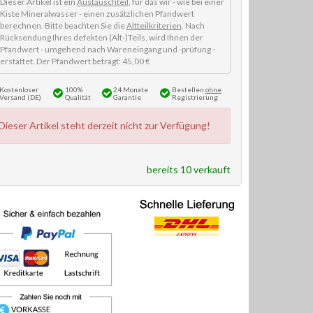
Dieser Artikel ist ein
Austauschteil
, für das wir - wie bei einer
Kiste Mineralwasser - einen zusätzlichen Pfandwert
berechnen. Bitte beachten Sie die
Altteilkriterien
. Nach
Rücksendung Ihres defekten (Alt-)Teils, wird Ihnen der
Pfandwert - umgehend nach Wareneingang und -prüfung -
erstattet. Der Pfandwert beträgt: 45,00 €
Kostenloser
100%
24 Monate
Bestellen
ohne
Versand (DE)
Qualität
Garantie
Registrierung
Dieser Artikel steht derzeit nicht zur Verfügung!
bereits 10 verkauft