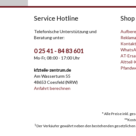
Service Hotline
Shop 
Telefonische Unterstützung und
Aufbere
Beratung unter:
Reklama
Kontak
WhatsA
0 25 41 - 84 83 601
AT-Ersat
Mo-Fr, 08:00 - 17:00 Uhr
Altteil-
Pfandwer
kfzteile-zentrum.de
Am Wasserturm 55
48653 Coesfeld (NRW)
Anfahrt berechnen
* Alle Preise inkl. g
**Kost
1
Der Verkäufer gewährt neben den bestehenden gesetzlichen Mä