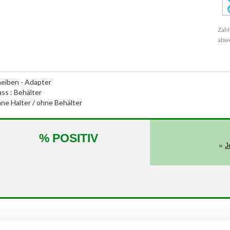
Zahl
abw
eiben - Adapter
ass : Behälter
ne Halter / ohne Behälter
% POSITIV
»
J