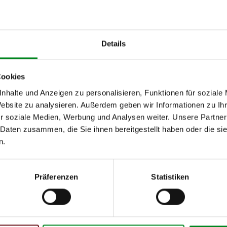
von
bis
kW
Details
Cookies
nhalte und Anzeigen zu personalisieren, Funktionen für soziale
Website zu analysieren. Außerdem geben wir Informationen zu I
h unseren Support kontaktieren (
Chat
, Telefon oder E-Mail).
r soziale Medien, Werbung und Analysen weiter. Unsere Partner
mmer
zu 2 (2.1) und zu 3 (2.2) oder
Fahrgestellnummer
.
 Daten zusammen, die Sie ihnen bereitgestellt haben oder die s
n.
Präferenzen
Statistiken
 Person