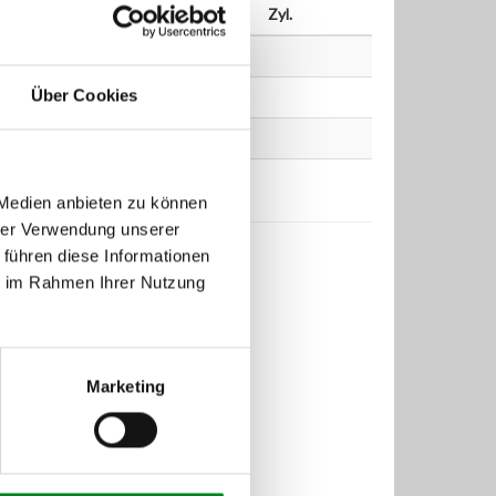
PS
ccm
Zyl.
Über Cookies
 Medien anbieten zu können
hrer Verwendung unserer
 führen diese Informationen
ie im Rahmen Ihrer Nutzung
Marketing