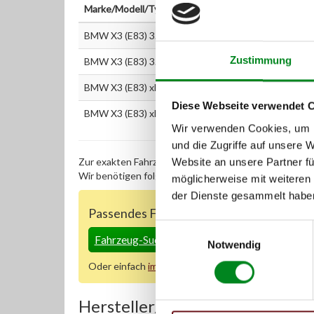
Marke/Modell/Typ
BMW X3 (E83) 3.0 d
Zustimmung
BMW X3 (E83) 3.0 sd
BMW X3 (E83) xDrive 30d 3.0
Diese Webseite verwendet 
BMW X3 (E83) xDrive 35d 3.0
Wir verwenden Cookies, um I
und die Zugriffe auf unsere 
Zur exakten Fahrzeug-Identifizierung können Sie auc
Website an unsere Partner fü
Wir benötigen folgende Fahrzeugdaten:
Schlüsselnu
möglicherweise mit weiteren
der Dienste gesammelt habe
Passendes Fahrzeug nicht dabei?
Einwilligungsauswahl
Fahrzeug-Suche für AT-Servopumpen
»
Notwendig
Oder einfach
im Chat
nachfragen.
Hersteller/EU Verantwortliche