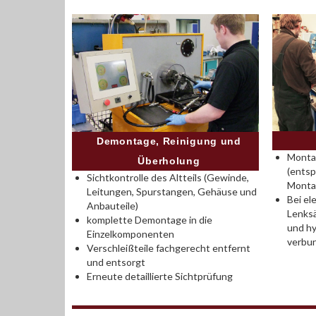
Demontage, Reinigung und
Montag
Überholung
(entsp
Sichtkontrolle des Altteils (Gewinde,
Monta
Leitungen, Spurstangen, Gehäuse und
Bei el
Anbauteile)
Lenksä
komplette Demontage in die
und hy
Einzelkomponenten
verbu
Verschleißteile fachgerecht entfernt
und entsorgt
Erneute detaillierte Sichtprüfung