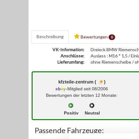
Beschreibung
Bewertungen
0
VK-Information:
Dreieck BMW Riemensch
Anschlüsse:
Auslass : M16 * 1,5 / Einl
Lieferumfang:
ohne Riemenscheibe / oh
kfzteile-zentrum (
)
e
b
a
y
-Mitglied seit 08/2006
Bewertungen der letzten 12 Monate:
Positiv
Neutral
Passende Fahrzeuge: