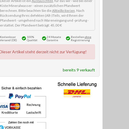
Dieser Artikel ist ein
Austauschteil
, für das wir - wie bei einer
Kiste Mineralwasser - einen zusätzlichen Pfandwert
berechnen. Bitte beachten Sie die
Altteilkriterien
. Nach
Rücksendung Ihres defekten (Alt-)Teils, wird Ihnen der
Pfandwert - umgehend nach Wareneingang und -prüfung -
erstattet. Der Pfandwert beträgt: 45,00 €
Kostenloser
100%
24 Monate
Bestellen
ohne
Versand (DE)
Qualität
Garantie
Registrierung
Dieser Artikel steht derzeit nicht zur Verfügung!
bereits 9 verkauft