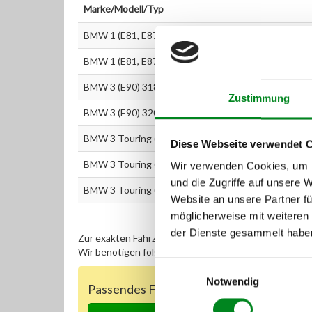
Marke/Modell/Typ
BMW 1 (E81, E87) 118d
BMW 1 (E81, E87) 120d
BMW 3 (E90) 318d
Zustimmung
BMW 3 (E90) 320d
BMW 3 Touring (E91) 318d
Diese Webseite verwendet 
BMW 3 Touring (E91) 320d
Wir verwenden Cookies, um I
und die Zugriffe auf unsere 
BMW 3 Touring (E91) 318d
Website an unsere Partner fü
möglicherweise mit weiteren
der Dienste gesammelt habe
Zur exakten Fahrzeug-Identifizierung können Sie auc
Wir benötigen folgende Fahrzeugdaten:
Schlüsselnu
Einwilligungsauswahl
Notwendig
Passendes Fahrzeug nicht dabei?