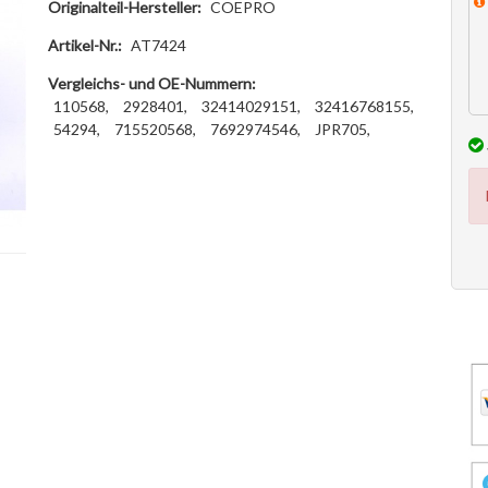
Originalteil-Hersteller:
COEPRO
Artikel-Nr.:
AT7424
Vergleichs- und OE-Nummern:
110568,
2928401,
32414029151,
32416768155,
54294,
715520568,
7692974546,
JPR705,