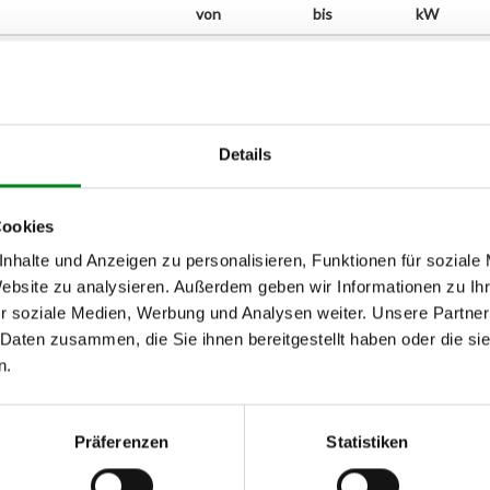
von
bis
kW
Details
Cookies
nhalte und Anzeigen zu personalisieren, Funktionen für soziale
Website zu analysieren. Außerdem geben wir Informationen zu I
r soziale Medien, Werbung und Analysen weiter. Unsere Partner
 Daten zusammen, die Sie ihnen bereitgestellt haben oder die s
n.
h unseren Support kontaktieren (
Chat
, Telefon oder E-Mail).
mmer
zu 2 (2.1) und zu 3 (2.2) oder
Fahrgestellnummer
.
Präferenzen
Statistiken