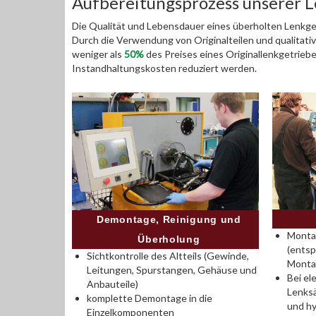
Aufbereitungsprozess unserer 
Die Qualität und Lebensdauer eines überholten Lenkget
Durch die Verwendung von Originalteilen und qualitativ
weniger als
50%
des Preises eines Originallenkgetrieb
Instandhaltungskosten reduziert werden.
Demontage, Reinigung und
Montag
Überholung
(entsp
Sichtkontrolle des Altteils (Gewinde,
Monta
Leitungen, Spurstangen, Gehäuse und
Bei el
Anbauteile)
Lenksä
komplette Demontage in die
und hy
Einzelkomponenten