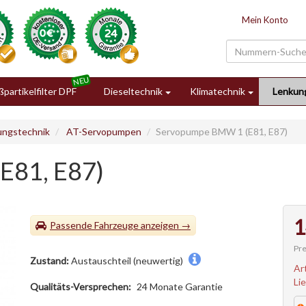
Mein Konto
partikelfilter DPF
Dieseltechnik
Klimatechnik
Lenkun
ungstechnik
AT-Servopumpen
Servopumpe BMW 1 (E81, E87)
E81, E87)
1
Passende Fahrzeuge
Pre
Zustand:
Austauschteil (neuwertig)
Ar
Li
Qualitäts-Versprechen:
24 Monate Garantie