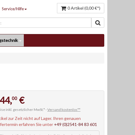
0 Artikel (0,00 €*)
Service/Hilfe
gstechnik
44,
€
00
ise inkl. gesetzlicher MwSt.* -
Versand kostenlos**
tikel zur Zeit nicht auf Lager. Ihren genauen
efertermin erfahren Sie unter
+49 (0)2541-84 83 601