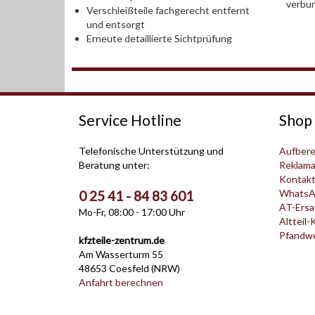
verbu
Verschleißteile fachgerecht entfernt
und entsorgt
Erneute detaillierte Sichtprüfung
Service Hotline
Shop 
Telefonische Unterstützung und
Aufbere
Beratung unter:
Reklama
Kontak
WhatsA
0 25 41 - 84 83 601
AT-Ersat
Mo-Fr, 08:00 - 17:00 Uhr
Altteil-
Pfandwer
kfzteile-zentrum.de
Am Wasserturm 55
48653 Coesfeld (NRW)
Anfahrt berechnen