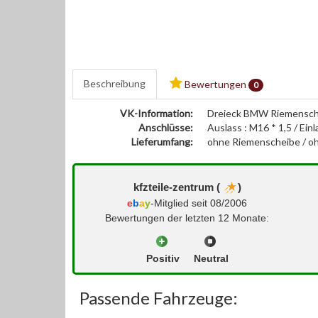
Beschreibung
Bewertungen
0
VK-Information:
Dreieck BMW Riemensch
Anschlüsse:
Auslass : M16 * 1,5 / Ei
Lieferumfang:
ohne Riemenscheibe / oh
kfzteile-zentrum (
)
e
b
a
y
-Mitglied seit 08/2006
Bewertungen der letzten 12 Monate:
Positiv
Neutral
Passende Fahrzeuge: