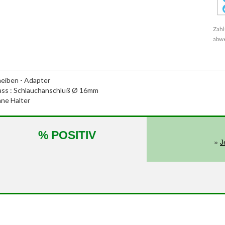
Zahl
abw
eiben - Adapter
nlass : Schlauchanschluß Ø 16mm
ne Halter
% POSITIV
»
J