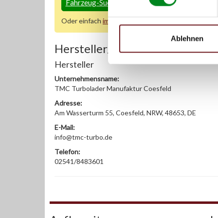
Fahrzeug-Suche für AT-Servopumpen
»
Oder einfach
im Chat
nachfragen.
Ablehnen
Hersteller/EU Verantwortliche
Hersteller
Unternehmensname:
TMC Turbolader Manufaktur Coesfeld
Adresse:
Am Wasserturm 55, Coesfeld, NRW, 48653, DE
E-Mail:
info@tmc-turbo.de
Telefon:
02541/8483601