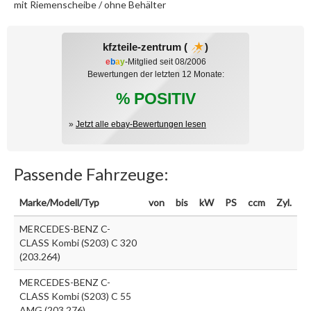
mit Riemenscheibe / ohne Behälter
kfzteile-zentrum (
)
e
b
a
y
-Mitglied seit 08/2006
Bewertungen der letzten 12 Monate:
% POSITIV
»
Jetzt alle ebay-Bewertungen lesen
Passende Fahrzeuge:
Marke/Modell/Typ
von
bis
kW
PS
ccm
Zyl.
MERCEDES-BENZ C-
CLASS Kombi (S203) C 320
(203.264)
MERCEDES-BENZ C-
CLASS Kombi (S203) C 55
AMG (203.276)