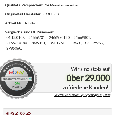
Qualitäts-Versprechen:
24 Monate Garantie
Originalteil-Hersteller:
COEPRO
Artikel-Nr.:
AT7428
Vergleichs- und OE-Nummern:
04.13.0102,
24669701,
2466970180,
24669801,
2466980180,
2839101,
DSP1261,
JPR660,
QSRPA397,
SP85060,
Wir sind stolz auf
über 29.000
zufriedene Kunden!
im kfzteile-zentrum - aps.germany ebay shop
00