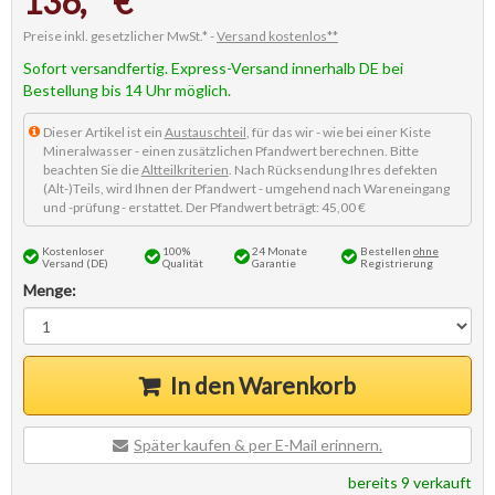
136,
€
Preise inkl. gesetzlicher MwSt.* -
Versand kostenlos**
Sofort versandfertig. Express-Versand innerhalb DE bei
Bestellung bis 14 Uhr möglich.
Dieser Artikel ist ein
Austauschteil
, für das wir - wie bei einer Kiste
Mineralwasser - einen zusätzlichen Pfandwert berechnen. Bitte
beachten Sie die
Altteilkriterien
. Nach Rücksendung Ihres defekten
(Alt-)Teils, wird Ihnen der Pfandwert - umgehend nach Wareneingang
und -prüfung - erstattet. Der Pfandwert beträgt: 45,00 €
Kostenloser
100%
24 Monate
Bestellen
ohne
Versand (DE)
Qualität
Garantie
Registrierung
Menge:
In den Warenkorb
Später kaufen & per E-Mail erinnern.
bereits 9 verkauft