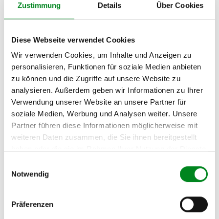
Zustimmung
Details
Über Cookies
MERCEDES-BENZ CLK
(C209) 500 (209.375)
MERCEDES-BENZ CLK
Diese Webseite verwendet Cookies
(C209) 55 AMG (209.376)
Wir verwenden Cookies, um Inhalte und Anzeigen zu
personalisieren, Funktionen für soziale Medien anbieten
MERCEDES-BENZ CLK
(C209) CLK DTM AMG
zu können und die Zugriffe auf unsere Website zu
analysieren. Außerdem geben wir Informationen zu Ihrer
MERCEDES-BENZ CLK
Verwendung unserer Website an unsere Partner für
Cabriolet (A209) 240
soziale Medien, Werbung und Analysen weiter. Unsere
(209.461)
Partner führen diese Informationen möglicherweise mit
MERCEDES-BENZ CLK
weiteren Daten zusammen, die Sie ihnen bereitgestellt
Cabriolet (A209) 320
haben oder die sie im Rahmen Ihrer Nutzung der Dienste
(209.465)
gesammelt haben.
Einwilligungsauswahl
MERCEDES-BENZ CLK
Notwendig
Cabriolet (A209) 500
(209.475)
Präferenzen
MERCEDES-BENZ CLK
Cabriolet (A209) 55 AMG