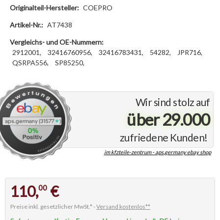
Originalteil-Hersteller:
COEPRO
Artikel-Nr.:
AT7438
Vergleichs- und OE-Nummern:
2912001,
32416760956,
32416783431,
54282,
JPR716,
QSRPA556,
SP85250,
Wir sind stolz auf
über 29.000
zufriedene Kunden!
im kfzteile-zentrum - aps.germany ebay shop
110,
€
00
Preise inkl. gesetzlicher MwSt.* -
Versand kostenlos**