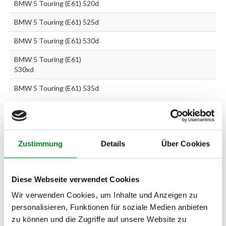
BMW 5 Touring (E61) 520d
BMW 5 Touring (E61) 525d
BMW 5 Touring (E61) 530d
BMW 5 Touring (E61)
530xd
BMW 5 Touring (E61) 535d
Zur exakten Fahrzeug-Identifizierung können Sie auch unseren
Support kontaktieren (
Chat
, Telefon oder E-Mail).
Wir benötigen folgende Fahrzeugdaten:
Schlüsselnummer
zu 2
Zustimmung
Details
Über Cookies
(2.1) und zu 3 (2.2) oder
Fahrgestellnummer
.
Passendes Fahrzeug nicht dabei?
Diese Webseite verwendet Cookies
Wir verwenden Cookies, um Inhalte und Anzeigen zu
Fahrzeug-Suche für AT-Servopumpen
»
personalisieren, Funktionen für soziale Medien anbieten
Oder einfach
im Chat
nachfragen.
zu können und die Zugriffe auf unsere Website zu