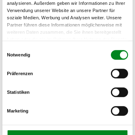
analysieren. Außerdem geben wir Informationen zu Ihrer
Verwendung unserer Website an unsere Partner für
Hersteller/EU Verantwortliche
soziale Medien, Werbung und Analysen weiter. Unsere
Person
Partner führen diese Informationen möglicherweise mit
Hersteller
weiteren Daten zusammen, die Sie ihnen bereitgestellt
Unternehmensname:
haben oder die sie im Rahmen Ihrer Nutzung der Dienste
TMC Turbolader Manufaktur Coesfeld
gesammelt haben.
Einwilligungsauswahl
Adresse:
Notwendig
Am Wasserturm 55, Coesfeld, NRW, 48653, DE
E-Mail:
Präferenzen
info@tmc-turbo.de
Telefon:
02541/8483601
Statistiken
Marketing
Aufbereitungsprozess unserer
Lenkgetriebe und Servopumpen