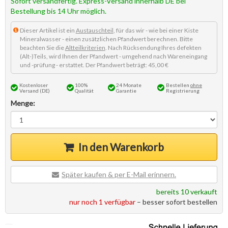
Sofort versandfertig. Express-Versand innerhalb DE bei
Bestellung bis 14 Uhr möglich.
Dieser Artikel ist ein
Austauschteil
, für das wir - wie bei einer Kiste
Mineralwasser - einen zusätzlichen Pfandwert berechnen. Bitte
beachten Sie die
Altteilkriterien
. Nach Rücksendung Ihres defekten
(Alt-)Teils, wird Ihnen der Pfandwert - umgehend nach Wareneingang
und -prüfung - erstattet. Der Pfandwert beträgt: 45,00 €
Kostenloser
100%
24 Monate
Bestellen
ohne
Versand (DE)
Qualität
Garantie
Registrierung
Menge:
In den Warenkorb
Später kaufen & per E-Mail erinnern.
bereits 10 verkauft
nur noch 1 verfügbar
– besser sofort bestellen