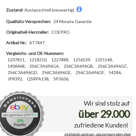
Zustand:
Austauschteil (neuwertig)
Qualitäts-Versprechen:
24 Monate Garantie
Originalteil-Hersteller:
COEPRO
Artikel-Nr.:
AT7447
Vergleichs- und OE-Nummern:
1207811,
1218210,
1227888,
1256539,
1325148,
1406468,
2S6C3A696GA,
2S6C3A696GB,
2S6C3A696GC,
2S6C3A696GD,
2S6C3A696GE,
2S6C3A696GF,
54286,
JPR392,
QSRPA138,
SP3636,
Wir sind stolz auf
über 29.000
zufriedene Kunden!
im kfzteile-zentrum - aps.germany ebay shop