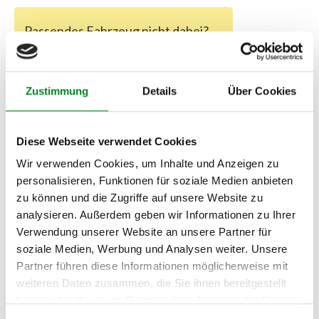
Passendes Fahrzeug nicht dabei?
Fahrzeug-Suche für AT-Servopumpen
»
Oder einfach
im Chat
nachfragen.
Zustimmung
Details
Über Cookies
Hersteller/EU Verantwortliche
Person
Diese Webseite verwendet Cookies
Wir verwenden Cookies, um Inhalte und Anzeigen zu
Hersteller
personalisieren, Funktionen für soziale Medien anbieten
Unternehmensname:
zu können und die Zugriffe auf unsere Website zu
TMC Turbolader Manufaktur Coesfeld
analysieren. Außerdem geben wir Informationen zu Ihrer
Adresse:
Verwendung unserer Website an unsere Partner für
Am Wasserturm 55, Coesfeld, NRW, 48653, DE
soziale Medien, Werbung und Analysen weiter. Unsere
E-Mail:
Partner führen diese Informationen möglicherweise mit
info@tmc-turbo.de
weiteren Daten zusammen, die Sie ihnen bereitgestellt
Telefon:
haben oder die sie im Rahmen Ihrer Nutzung der Dienste
02541/8483601
gesammelt haben.