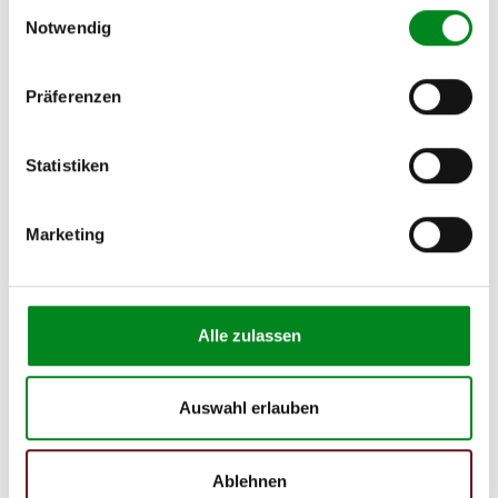
Einwilligungsauswahl
Notwendig
Präferenzen
Aufbereitungsprozess unserer
Lenkgetriebe und Servopumpen
Statistiken
Die Qualität und Lebensdauer eines überholten Lenkgetriebes ist
Marketing
mit denen eines neuen Lenkgetriebes vergleichbar.
Durch die Verwendung von Originalteilen und qualitativ
gleichwertigen Teilen beträgt sein Preis jedoch
weniger als
50%
des Preises eines Originallenkgetriebes. Auf diese
Weise können Reparatur- und
Alle zulassen
Instandhaltungskosten reduziert werden.
Auswahl erlauben
Ablehnen