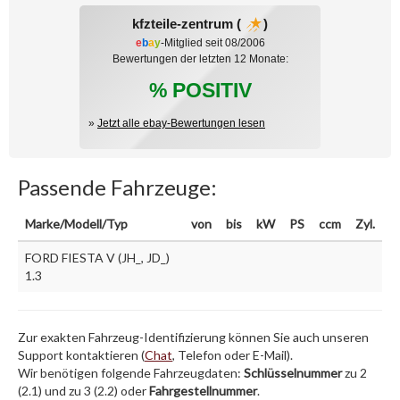
kfzteile-zentrum (
)
e
b
a
y
-Mitglied seit 08/2006
Bewertungen der letzten 12 Monate:
% POSITIV
»
Jetzt alle ebay-Bewertungen lesen
Passende Fahrzeuge:
Marke/Modell/Typ
von
bis
kW
PS
ccm
Zyl.
FORD FIESTA V (JH_, JD_)
1.3
Zur exakten Fahrzeug-Identifizierung können Sie auch unseren
Support kontaktieren (
Chat
, Telefon oder E-Mail).
Wir benötigen folgende Fahrzeugdaten:
Schlüsselnummer
zu 2
(2.1) und zu 3 (2.2) oder
Fahrgestellnummer
.