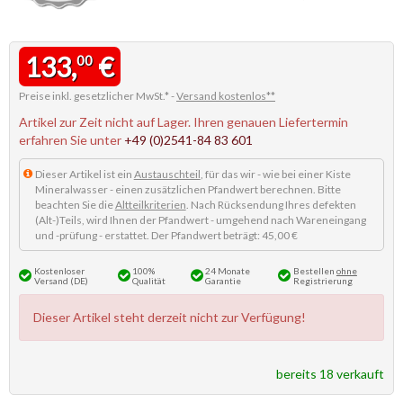
133,
€
00
Preise inkl. gesetzlicher MwSt.* -
Versand kostenlos**
Artikel zur Zeit nicht auf Lager. Ihren genauen Liefertermin
erfahren Sie unter
+49 (0)2541-84 83 601
Dieser Artikel ist ein
Austauschteil
, für das wir - wie bei einer Kiste
Mineralwasser - einen zusätzlichen Pfandwert berechnen. Bitte
beachten Sie die
Altteilkriterien
. Nach Rücksendung Ihres defekten
(Alt-)Teils, wird Ihnen der Pfandwert - umgehend nach Wareneingang
und -prüfung - erstattet. Der Pfandwert beträgt: 45,00 €
Kostenloser
100%
24 Monate
Bestellen
ohne
Versand (DE)
Qualität
Garantie
Registrierung
Dieser Artikel steht derzeit nicht zur Verfügung!
bereits 18 verkauft