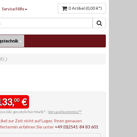
0 Artikel (0,00 €*)
Service/Hilfe
gstechnik
JD_)
133,
€
00
ise inkl. gesetzlicher MwSt.* -
Versand kostenlos**
tikel zur Zeit nicht auf Lager. Ihren genauen
efertermin erfahren Sie unter
+49 (0)2541-84 83 601