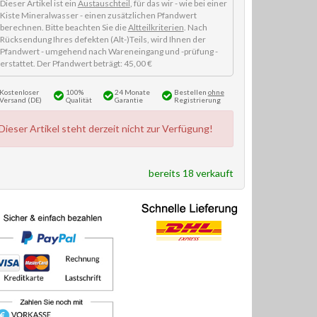
Dieser Artikel ist ein
Austauschteil
, für das wir - wie bei einer
Kiste Mineralwasser - einen zusätzlichen Pfandwert
berechnen. Bitte beachten Sie die
Altteilkriterien
. Nach
Rücksendung Ihres defekten (Alt-)Teils, wird Ihnen der
Pfandwert - umgehend nach Wareneingang und -prüfung -
erstattet. Der Pfandwert beträgt: 45,00 €
Kostenloser
100%
24 Monate
Bestellen
ohne
Versand (DE)
Qualität
Garantie
Registrierung
Dieser Artikel steht derzeit nicht zur Verfügung!
bereits 18 verkauft