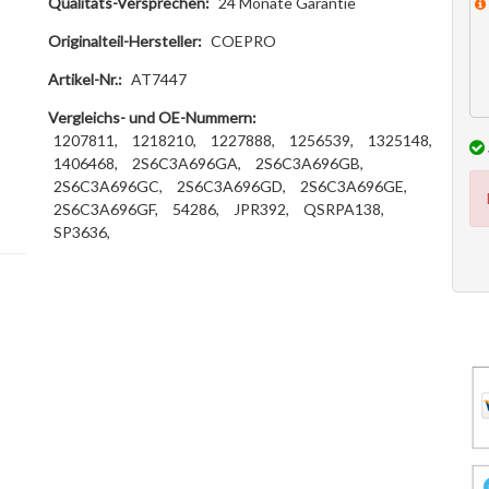
Qualitäts-Versprechen:
24 Monate Garantie
Originalteil-Hersteller:
COEPRO
Artikel-Nr.:
AT7447
Vergleichs- und OE-Nummern:
1207811,
1218210,
1227888,
1256539,
1325148,
1406468,
2S6C3A696GA,
2S6C3A696GB,
2S6C3A696GC,
2S6C3A696GD,
2S6C3A696GE,
2S6C3A696GF,
54286,
JPR392,
QSRPA138,
SP3636,