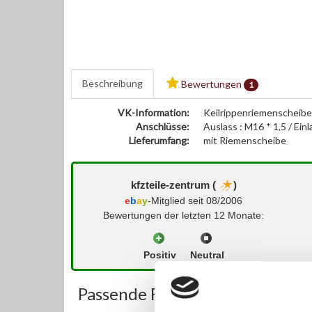
Beschreibung
Bewertungen
1
VK-Information:
Keilrippenriemenscheib
Anschlüsse:
Auslass : M16 * 1,5 / Ei
Lieferumfang:
mit Riemenscheibe
kfzteile-zentrum (
)
e
b
a
y
-Mitglied seit 08/2006
Bewertungen der letzten 12 Monate:
Positiv
Neutral
Passende Fahrzeuge: