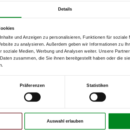
von
bis
kW
Details
Cookies
h unseren Support kontaktieren (
Chat
, Telefon oder E-Mail).
nhalte und Anzeigen zu personalisieren, Funktionen für soziale
mmer
zu 2 (2.1) und zu 3 (2.2) oder
Fahrgestellnummer
.
Website zu analysieren. Außerdem geben wir Informationen zu I
r soziale Medien, Werbung und Analysen weiter. Unsere Partner
 Daten zusammen, die Sie ihnen bereitgestellt haben oder die s
n.
Präferenzen
Statistiken
 Person
Auswahl erlauben