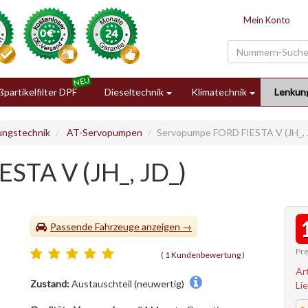
Mein Konto
partikelfilter DPF
Dieseltechnik
Klimatechnik
Lenkun
ungstechnik
AT-Servopumpen
Servopumpe FORD FIESTA V (JH_, 
STA V (JH_, JD_)
Passende Fahrzeuge
Pre
(
1 Kundenbewertung
)
Ar
Zustand:
Austauschteil (neuwertig)
Li