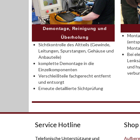
Demontage, Reinigung und
Montag
Überholung
(entsp
Sichtkontrolle des Altteils (Gewinde,
Monta
Leitungen, Spurstangen, Gehäuse und
Bei el
Anbauteile)
Lenksä
komplette Demontage in die
und hy
Einzelkomponenten
verbu
Verschleißteile fachgerecht entfernt
und entsorgt
Erneute detaillierte Sichtprüfung
Service Hotline
Shop 
Telefonische Unterstützung und
Aufbere