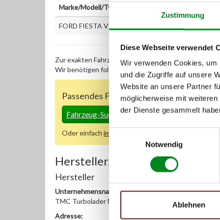
Marke/Modell/Typ
Zustimmung
FORD FIESTA V (JH_, JD_) 1.3
Diese Webseite verwendet 
Zur exakten Fahrzeug-Identifizierung können Sie auc
Wir verwenden Cookies, um I
Wir benötigen folgende Fahrzeugdaten:
Schlüsselnu
und die Zugriffe auf unsere 
Website an unsere Partner fü
Passendes Fahrzeug nicht dabei?
möglicherweise mit weiteren
der Dienste gesammelt habe
Fahrzeug-Suche für AT-Servopumpen
»
Oder einfach
im Chat
nachfragen.
Einwilligungsauswahl
Notwendig
Hersteller/EU Verantwortliche
Hersteller
Unternehmensname:
TMC Turbolader Manufaktur Coesfeld
Ablehnen
Adresse: