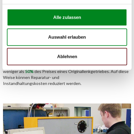
Alle zulassen
Aufbereitungsprozess unserer
Lenkgetriebe und Servopumpen
Auswahl erlauben
Die Qualität und Lebensdauer eines überholten Lenkgetriebes ist
mit denen eines neuen Lenkgetriebes vergleichbar.
Ablehnen
Durch die Verwendung von Originalteilen und qualitativ
gleichwertigen Teilen beträgt sein Preis jedoch
weniger als
50%
des Preises eines Originallenkgetriebes. Auf diese
Weise können Reparatur- und
Instandhaltungskosten reduziert werden.