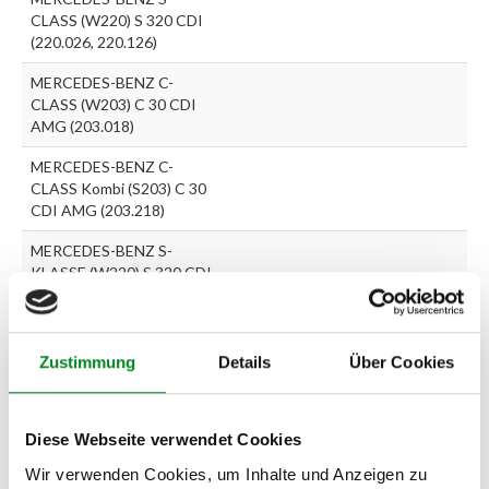
CLASS (W220) S 320 CDI
(220.026, 220.126)
MERCEDES-BENZ C-
CLASS (W203) C 30 CDI
AMG (203.018)
MERCEDES-BENZ C-
CLASS Kombi (S203) C 30
CDI AMG (203.218)
MERCEDES-BENZ S-
KLASSE (W220) S 320 CDI
(220.025, 220.125)
Zustimmung
Details
Über Cookies
Zur exakten Fahrzeug-Identifizierung können Sie auch unseren
Support kontaktieren (
Chat
, Telefon oder E-Mail).
Wir benötigen folgende Fahrzeugdaten:
Schlüsselnummer
zu 2
(2.1) und zu 3 (2.2) oder
Fahrgestellnummer
.
Diese Webseite verwendet Cookies
Wir verwenden Cookies, um Inhalte und Anzeigen zu