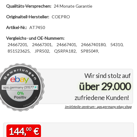
Qualitäts-Versprechen:
24 Monate Garantie
Originalteil-Hersteller:
COEPRO
Artikel-Nr.:
AT7450
Vergleichs- und OE-Nummern:
24667201,
24667301,
24667401,
2466740180,
54310,
851523625,
JPR502,
QSRPA182,
SP85049,
Wir sind stolz auf
über 29.000
zufriedene Kunden!
im kfzteile-zentrum - aps.germany ebay shop
144,
€
00