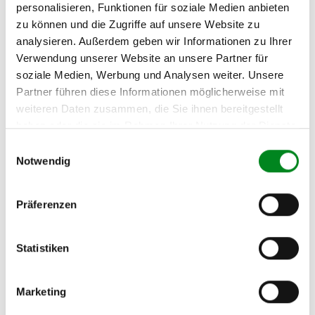
Passendes Fahrzeug nicht dabei?
personalisieren, Funktionen für soziale Medien anbieten
zu können und die Zugriffe auf unsere Website zu
Fahrzeug-Suche für AT-Servopumpen
»
analysieren. Außerdem geben wir Informationen zu Ihrer
Oder einfach
im Chat
nachfragen.
Verwendung unserer Website an unsere Partner für
soziale Medien, Werbung und Analysen weiter. Unsere
Partner führen diese Informationen möglicherweise mit
Hersteller/EU Verantwortliche
weiteren Daten zusammen, die Sie ihnen bereitgestellt
Person
haben oder die sie im Rahmen Ihrer Nutzung der Dienste
Hersteller
gesammelt haben.
Einwilligungsauswahl
Unternehmensname:
Notwendig
TMC Turbolader Manufaktur Coesfeld
Adresse:
Präferenzen
Am Wasserturm 55, Coesfeld, NRW, 48653, DE
E-Mail:
info@tmc-turbo.de
Statistiken
Telefon:
02541/8483601
Marketing