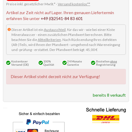
Preise inkl. gesetzlicher MwSt.* -
Versand kostenlos**
Artikel zur Zeit nicht auf Lager. Ihren genauen Liefertermin
erfahren Sie unter
+49 (0)2541-84 83 601
Dieser Artikel ist ein
Austauschteil
, für das wir - wie bei einer Kiste
Mineralwasser - einen zusätzlichen Pfandwert berechnen. Bitte
beachten Sie die
Altteilkriterien
. Nach Rücksendung Ihres defekten
(Alt-)Teils, wird Ihnen der Pfandwert - umgehend nach Wareneingang
und -prüfung - erstattet. Der Pfandwert beträgt: 45,00 €
Kostenloser
100%
24 Monate
Bestellen
ohne
Versand (DE)
Qualität
Garantie
Registrierung
Dieser Artikel steht derzeit nicht zur Verfügung!
bereits 8 verkauft