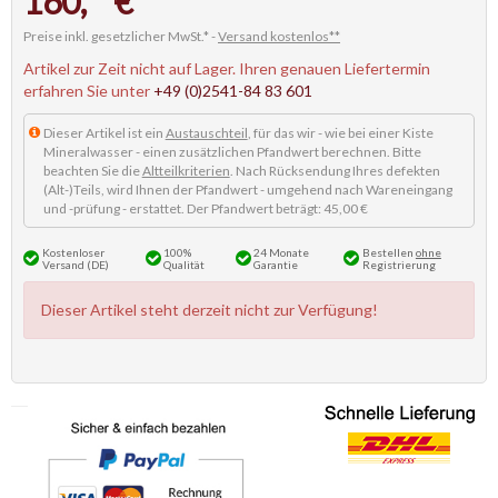
160,
€
Preise inkl. gesetzlicher MwSt.* -
Versand kostenlos**
Artikel zur Zeit nicht auf Lager. Ihren genauen Liefertermin
erfahren Sie unter
+49 (0)2541-84 83 601
Dieser Artikel ist ein
Austauschteil
, für das wir - wie bei einer Kiste
Mineralwasser - einen zusätzlichen Pfandwert berechnen. Bitte
beachten Sie die
Altteilkriterien
. Nach Rücksendung Ihres defekten
(Alt-)Teils, wird Ihnen der Pfandwert - umgehend nach Wareneingang
und -prüfung - erstattet. Der Pfandwert beträgt: 45,00 €
Kostenloser
100%
24 Monate
Bestellen
ohne
Versand (DE)
Qualität
Garantie
Registrierung
Dieser Artikel steht derzeit nicht zur Verfügung!