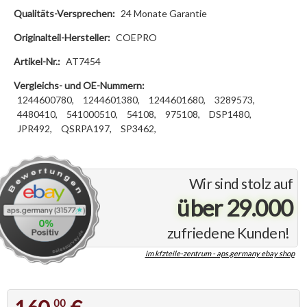
Qualitäts-Versprechen:
24 Monate Garantie
Originalteil-Hersteller:
COEPRO
Artikel-Nr.:
AT7454
Vergleichs- und OE-Nummern:
1244600780,
1244601380,
1244601680,
3289573,
4480410,
541000510,
54108,
975108,
DSP1480,
JPR492,
QSRPA197,
SP3462,
Wir sind stolz auf
über 29.000
zufriedene Kunden!
im kfzteile-zentrum - aps.germany ebay shop
00